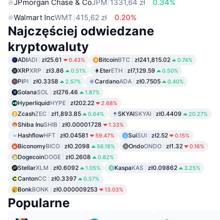
JPmorgan Chase & Co
JPM
1331,64 zł
0.34%
Walmart Inc
WMT
415,62 zł
0.20%
Najczęściej odwiedzane
kryptowaluty
ADI
ADI
zł25.61
Bitcoin
BTC
zł241,815.02
0.43%
0.74%
XRP
XRP
zł3.86
Eter
ETH
zł7,129.59
0.51%
0.50%
Pi
PI
zł0.3358
Cardano
ADA
zł0.7505
2.57%
0.40%
Solana
SOL
zł276.46
1.87%
Hyperliquid
HYPE
zł202.22
2.68%
Zcash
ZEC
zł1,893.85
SKYAI
SKYAI
zł0.4409
0.64%
20.27%
Shiba Inu
SHIB
zł0.00001728
1.33%
Hashflow
HFT
zł0.04581
Sui
SUI
zł2.52
59.47%
0.15%
Biconomy
BICO
zł0.2098
Ondo
ONDO
zł1.32
56.18%
0.16%
Dogecoin
DOGE
zł0.2608
0.82%
Stellar
XLM
zł0.6092
Kaspa
KAS
zł0.09862
1.05%
3.25%
Canton
CC
zł0.3397
0.57%
Bonk
BONK
zł0.000009253
13.03%
Popularne