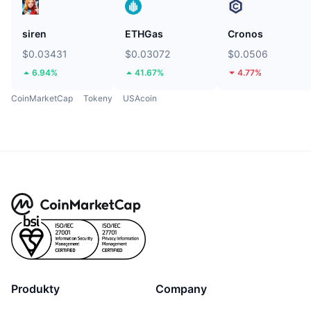
siren
ETHGas
Cronos
$0.03431
$0.03072
$0.0506
6.94%
41.67%
4.77%
CoinMarketCap
Tokeny
USAcoin
Produkty
Company