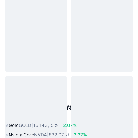
Popularne aktywa ze świata
rzeczywistego
Gold
GOLD
16 143,15 zł
2.07%
Nvidia Corp
NVDA
832,07 zł
2.27%