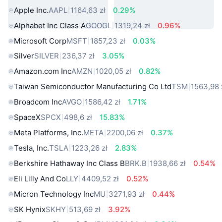
Apple Inc.
AAPL
1164,63 zł
0.29%
Alphabet Inc Class A
GOOGL
1319,24 zł
0.96%
Microsoft Corp
MSFT
1857,23 zł
0.03%
Silver
SILVER
236,37 zł
3.05%
Amazon.com Inc
AMZN
1020,05 zł
0.82%
Taiwan Semiconductor Manufacturing Co Ltd
TSM
1563,98 
Broadcom Inc
AVGO
1586,42 zł
1.71%
SpaceX
SPCX
498,6 zł
15.83%
Meta Platforms, Inc.
META
2200,06 zł
0.37%
Tesla, Inc.
TSLA
1223,26 zł
2.83%
Berkshire Hathaway Inc Class B
BRK.B
1938,66 zł
0.54%
Eli Lilly And Co
LLY
4409,52 zł
0.52%
Micron Technology Inc
MU
3271,93 zł
0.44%
SK Hynix
SKHY
513,69 zł
3.92%