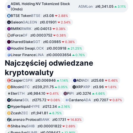
ASML Holding NV Tokenized Stock
ASMLon
zł6,341.05
3.11%
(Ondo)
BTSE Token
BTSE
zł3.08
2.88%
Galeon
GALEON
zł0.01901
2.54%
RMRK
RMRK
zł0.04013
0.38%
dForce
DF
zł0.0003752
0.38%
SharedStake
SGT
zł0.03985
0.38%
Houdini Swap
LOCK
zł0.003918
21.25%
Linear Finance
LINA
zł0.00003654
0.76%
Najczęściej odwiedzane
kryptowaluty
Casper
CSPR
zł0.006946
ADI
ADI
zł25.68
1.14%
0.46%
Bitcoin
BTC
zł239,211.75
XRP
XRP
zł3.96
0.05%
1.61%
Eter
ETH
zł6,984.10
Pi
PI
zł0.3274
0.41%
4.66%
Solana
SOL
zł275.72
Cardano
ADA
zł0.7207
0.08%
0.87%
Hyperliquid
HYPE
zł212.34
2.16%
Zcash
ZEC
zł1,941.81
6.75%
Lorenzo Protocol
BANK
zł0.1731
14.83%
Shiba Inu
SHIB
zł0.00001822
2.69%
Pump.fun
PUMP
zł0.009442
12.90%