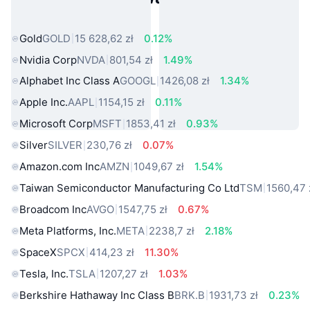
rzeczywistego
Gold
GOLD
15 628,62 zł
0.12%
Nvidia Corp
NVDA
801,54 zł
1.49%
Alphabet Inc Class A
GOOGL
1426,08 zł
1.34%
Apple Inc.
AAPL
1154,15 zł
0.11%
Microsoft Corp
MSFT
1853,41 zł
0.93%
Silver
SILVER
230,76 zł
0.07%
Amazon.com Inc
AMZN
1049,67 zł
1.54%
Taiwan Semiconductor Manufacturing Co Ltd
TSM
1560,47 
Broadcom Inc
AVGO
1547,75 zł
0.67%
Meta Platforms, Inc.
META
2238,7 zł
2.18%
SpaceX
SPCX
414,23 zł
11.30%
Tesla, Inc.
TSLA
1207,27 zł
1.03%
Berkshire Hathaway Inc Class B
BRK.B
1931,73 zł
0.23%