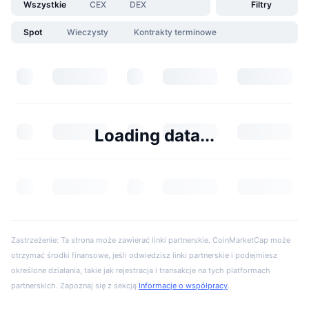
Wszystkie
CEX
DEX
Filtry
Spot
Wieczysty
Kontrakty terminowe
Loading data...
Zastrzeżenie: Ta strona może zawierać linki partnerskie. CoinMarketCap może
otrzymać środki finansowe, jeśli odwiedzisz linki partnerskie i podejmiesz
określone działania, takie jak rejestracja i transakcje na tych platformach
partnerskich. Zapoznaj się z sekcją
Informacje o współpracy
.