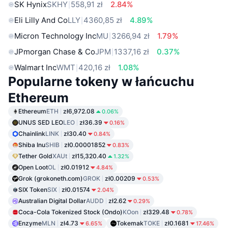
SK Hynix
SKHY
558,91 zł
2.84%
Eli Lilly And Co
LLY
4360,85 zł
4.89%
Micron Technology Inc
MU
3266,94 zł
1.79%
JPmorgan Chase & Co
JPM
1337,16 zł
0.37%
Walmart Inc
WMT
420,16 zł
1.08%
Popularne tokeny w łańcuchu
Ethereum
Ethereum
ETH
zł6,972.08
0.06%
UNUS SED LEO
LEO
zł36.39
0.16%
Chainlink
LINK
zł30.40
0.84%
Shiba Inu
SHIB
zł0.00001852
0.83%
Tether Gold
XAUt
zł15,320.40
1.32%
Open Loot
OL
zł0.01912
4.84%
Grok (grokoneth.com)
GROK
zł0.00209
0.53%
SIX Token
SIX
zł0.01574
2.04%
Australian Digital Dollar
AUDD
zł2.62
0.29%
Coca-Cola Tokenized Stock (Ondo)
KOon
zł329.48
0.78%
Enzyme
MLN
zł4.73
Tokemak
TOKE
zł0.1681
6.65%
17.46%