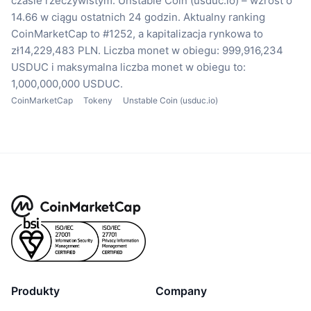
czasie rzeczywistym.
Unstable Coin (usduc.io) – wzrost o
14.66 w ciągu ostatnich 24 godzin.
Aktualny ranking
CoinMarketCap to #1252, a kapitalizacja rynkowa to
zł14,229,483 PLN.
Liczba monet w obiegu: 999,916,234
USDUC
i maksymalna liczba monet w obiegu to:
1,000,000,000 USDUC.
CoinMarketCap
Tokeny
Unstable Coin (usduc.io)
Produkty
Company