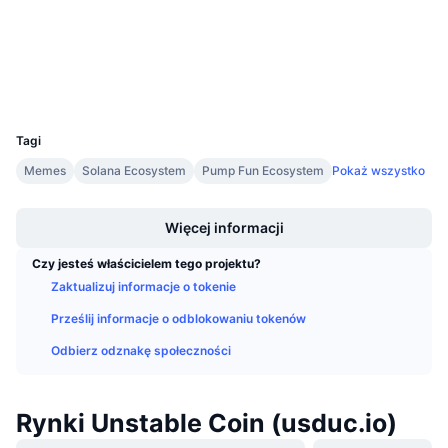
Explorer
Nadchodzące wyprzedaże
Stopy finansowania
Ucz się i zarabiaj
Wallets
Kalendarze
UCID
36849
Tagi
Kalendarz ICO
Memes
Solana Ecosystem
Pump Fun Ecosystem
Pokaż wszystko
Kalendarz wydarzeń
Boost
Więcej informacji
Czy jesteś właścicielem tego projektu?
Zaktualizuj informacje o tokenie
Prześlij informacje o odblokowaniu tokenów
Odbierz odznakę społeczności
Rynki Unstable Coin (usduc.io)