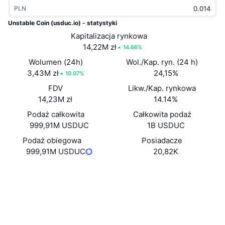
Popularne
PLN
Krypto ETF
Baza wiedzy
CMC MCP
Unstable Coin (usduc.io) - statystyki
Nowy
Fundusze ETF na Bitcoin
Kapitalizacja rynkowa
x402
Aktualności
14,22M zł
14.66%
Krypto
Fundusze ETF na Eter
Wolumen (24h)
Wol./Kap. ryn. (24 h)
Academy
3,43M zł
24,15%
10.07%
Polityka
Analiza techniczna
FDV
Likw./Kap. rynkowa
Badania
14,23M zł
14.14%
Sporty
RSI
Filmy
Podaż całkowita
Całkowita podaż
999,91M USDUC
1B USDUC
Finanse
MACD
Słowniczek
Podaż obiegowa
Posiadacze
999,91M USDUC
20,82K
Technologia
Instrumenty pochodne
Kampanie
Strona internetowa
Website
Media społ.
NFT
Przegląd
Airdropy
0xeced...b6e270
Kontrakty
Ogólne statystyki NFT
Likwidacje
Nagrody w postaci diamentów
etherscan.io