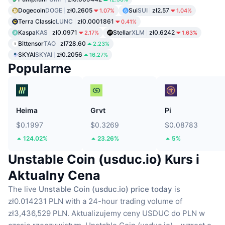
Dogecoin
DOGE
zł0.2605
Sui
SUI
zł2.57
1.07%
1.04%
Terra Classic
LUNC
zł0.0001861
0.41%
Kaspa
KAS
zł0.0971
Stellar
XLM
zł0.6242
2.17%
1.63%
Bittensor
TAO
zł728.60
2.23%
SKYAI
SKYAI
zł0.2056
16.27%
Popularne
Heima
Grvt
Pi
$0.1997
$0.3269
$0.08783
124.02%
23.26%
5%
Unstable Coin (usduc.io) Kurs i
Aktualny Cena
The live
Unstable Coin (usduc.io) price today
is
zł0.014231 PLN with a 24-hour trading volume of
zł3,436,529 PLN.
Aktualizujemy ceny USDUC do PLN w