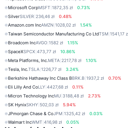
Microsoft Corp
MSFT
1872,35 zł
0.73%
Silver
SILVER
236,46 zł
0.48%
Amazon.com Inc
AMZN
1028,02 zł
1.54%
Taiwan Semiconductor Manufacturing Co Ltd
TSM
1541,17 z
Broadcom Inc
AVGO
1582 zł
1.15%
SpaceX
SPCX
473,77 zł
10.86%
Meta Platforms, Inc.
META
2217,78 zł
1.10%
Tesla, Inc.
TSLA
1226,77 zł
3.24%
Berkshire Hathaway Inc Class B
BRK.B
1937,2 zł
0.70%
Eli Lilly And Co
LLY
4427,68 zł
0.11%
Micron Technology Inc
MU
3188,48 zł
2.73%
SK Hynix
SKHY
502,03 zł
5.94%
JPmorgan Chase & Co
JPM
1325,42 zł
0.03%
Walmart Inc
WMT
416,98 zł
0.05%