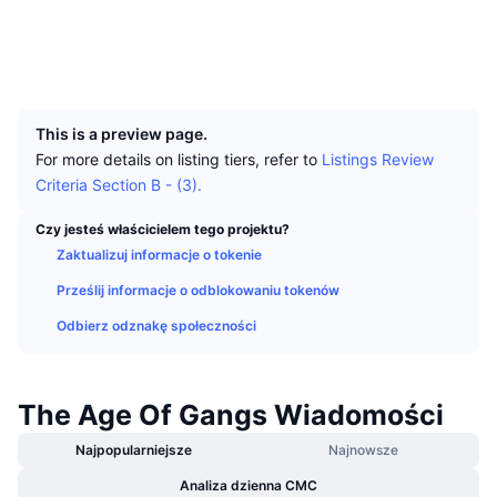
Najlepsi Traderzy
Artykuły
Wpływy/odpływy na giełdy
DEX API
Przelicznik
Tabele liderów
Spot
Media społ.
Sentyment
Biznes
Newsletter
Wskaźniki
Popularne
UCID
Instrumenty pochodne
16584
Cennik
CMC Launch
Nadchodzące
Indeks strachu i chciwości.
This is a preview page.
For more details on listing tiers, refer to
Listings Review
Zasoby
CMC Labs
Ostatnio dodane
Indeks sezonu Altcoinów
Criteria Section B - (3).
CMC Max
Czy jesteś właścicielem tego projektu?
Wzrosty i spadki
Wskaźniki cyklu rynkowego
Dokumentacja
Zaktualizuj informacje o tokenie
Najważniejsze wiadomości
Najczęściej wyświetlane
Dominacja Bitcoina
Prześlij informacje o odblokowaniu tokenów
Często zadawane pytania
Odbierz odznakę społeczności
Bot Telegramu
Nastawienie społeczności
CoinMarketCap 20 Index
Integracje AI
Reklama
Ranking łańcuchów
CoinMarketCap 100 Index
The Age Of Gangs Wiadomości
CMC Hub Agentów
Najpopularniejsze
Najnowsze
Rynki predykcyjne
Przepływy ETF
Widżety na stronę
Rynek Umiejętności
Analiza dzienna CMC