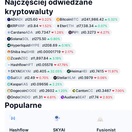
Najczęściej odwiedzane
kryptowaluty
ADI
ADI
zł25.60
Bitcoin
BTC
zł241,986.42
0.22%
0.32%
XRP
XRP
zł3.84
Eter
ETH
zł7,138.34
1.52%
0.07%
Cardano
ADA
zł0.7347
Pi
PI
zł0.3273
1.28%
4.27%
Solana
SOL
zł275.50
0.80%
Hyperliquid
HYPE
zł208.69
0.16%
Shiba Inu
SHIB
zł0.00001719
2.17%
Zcash
ZEC
zł1,897.84
3.19%
Hashflow
HFT
zł0.05578
47.79%
SKYAI
SKYAI
zł0.405
Heima
HEI
zł0.7415
32.05%
11.97%
Sui
SUI
zł2.49
Stellar
XLM
zł0.5979
0.70%
0.09%
Kaspa
KAS
zł0.09656
2.25%
Dogecoin
DOGE
zł0.2602
Canton
CC
zł0.3467
1.20%
7.00%
Ondo
ONDO
zł1.31
Audiera
BEAT
zł7.74
4.61%
2.93%
Popularne
Hashflow
SKYAI
Fusionist