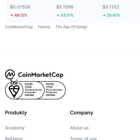
$0.01509
$0.1096
$0.1152
48.12%
33.17%
23.47%
CoinMarketCap
Tokeny
The Age Of Gangs
Produkty
Company
Academy
About us
Reklama
Terms of use