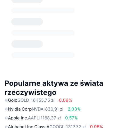
Popularne aktywa ze świata
rzeczywistego
Gold
GOLD
16 155,75 zł
0.09%
Nvidia Corp
NVDA
830,91 zł
2.03%
Apple Inc.
AAPL
1168,37 zł
0.57%
Alphabet Inc Class A
GOOGL
1317,72 zł
0.95%