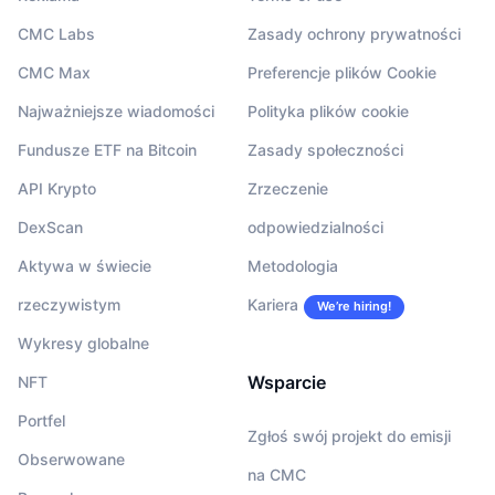
CMC Labs
Zasady ochrony prywatności
CMC Max
Preferencje plików Cookie
Najważniejsze wiadomości
Polityka plików cookie
Fundusze ETF na Bitcoin
Zasady społeczności
API Krypto
Zrzeczenie
DexScan
odpowiedzialności
Aktywa w świecie
Metodologia
rzeczywistym
Kariera
We’re hiring!
Wykresy globalne
Wsparcie
NFT
Portfel
Zgłoś swój projekt do emisji
Obserwowane
na CMC