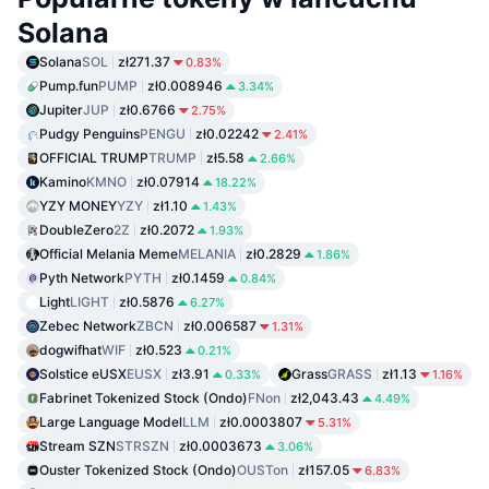
Solana
Solana
SOL
zł271.37
0.83%
Pump.fun
PUMP
zł0.008946
3.34%
Jupiter
JUP
zł0.6766
2.75%
Pudgy Penguins
PENGU
zł0.02242
2.41%
OFFICIAL TRUMP
TRUMP
zł5.58
2.66%
Kamino
KMNO
zł0.07914
18.22%
YZY MONEY
YZY
zł1.10
1.43%
DoubleZero
2Z
zł0.2072
1.93%
Official Melania Meme
MELANIA
zł0.2829
1.86%
Pyth Network
PYTH
zł0.1459
0.84%
Light
LIGHT
zł0.5876
6.27%
Zebec Network
ZBCN
zł0.006587
1.31%
dogwifhat
WIF
zł0.523
0.21%
Solstice eUSX
EUSX
zł3.91
Grass
GRASS
zł1.13
0.33%
1.16%
Fabrinet Tokenized Stock (Ondo)
FNon
zł2,043.43
4.49%
Large Language Model
LLM
zł0.0003807
5.31%
Stream SZN
STRSZN
zł0.0003673
3.06%
Ouster Tokenized Stock (Ondo)
OUSTon
zł157.05
6.83%