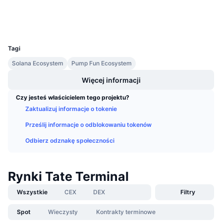
Nadchodzące wyprzedaże
Wallets
Stopy finansowania
Ucz się i zarabiaj
UCID
33648
Kalendarze
Tagi
Solana Ecosystem
Pump Fun Ecosystem
Kalendarz ICO
Więcej informacji
Kalendarz wydarzeń
Czy jesteś właścicielem tego projektu?
Zaktualizuj informacje o tokenie
Prześlij informacje o odblokowaniu tokenów
Odbierz odznakę społeczności
Rynki Tate Terminal
Wszystkie
CEX
DEX
Filtry
Spot
Wieczysty
Kontrakty terminowe