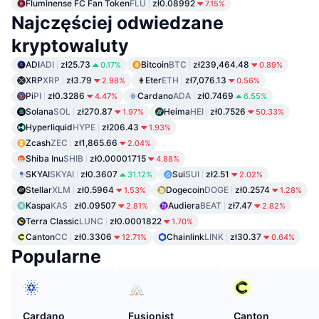
Fluminense FC Fan Token
FLU
zł0.08992
7.15%
Najczęściej odwiedzane
kryptowaluty
ADI
ADI
zł25.73
Bitcoin
BTC
zł239,464.48
0.17%
0.89%
XRP
XRP
zł3.79
Eter
ETH
zł7,076.13
2.98%
0.56%
Pi
PI
zł0.3286
Cardano
ADA
zł0.7469
4.47%
6.55%
Solana
SOL
zł270.87
Heima
HEI
zł0.7526
1.97%
50.33%
Hyperliquid
HYPE
zł206.43
1.93%
Zcash
ZEC
zł1,865.66
2.04%
Shiba Inu
SHIB
zł0.00001715
4.88%
SKYAI
SKYAI
zł0.3607
Sui
SUI
zł2.51
31.12%
2.02%
Stellar
XLM
zł0.5964
Dogecoin
DOGE
zł0.2574
1.53%
1.28%
Kaspa
KAS
zł0.09507
Audiera
BEAT
zł7.47
2.81%
2.82%
Terra Classic
LUNC
zł0.0001822
1.70%
Canton
CC
zł0.3306
Chainlink
LINK
zł30.37
12.71%
0.64%
Popularne
Cardano
Fusionist
Canton