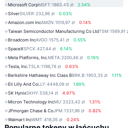
Microsoft Corp
MSFT
1863,43 zł
2.54%
Silver
SILVER
232,96 zł
0.03%
Amazon.com Inc
AMZN
1016,97 zł
0.14%
Taiwan Semiconductor Manufacturing Co Ltd
TSM
1569,91 
Broadcom Inc
AVGO
1575,41 zł
0.55%
SpaceX
SPCX
427,44 zł
6.14%
Meta Platforms, Inc.
META
2200,46 zł
0.19%
Tesla, Inc.
TSLA
1196,76 zł
0.63%
Berkshire Hathaway Inc Class B
BRK.B
1953,35 zł
1.11%
Eli Lilly And Co
LLY
4448,09 zł
1.89%
SK Hynix
SKHY
538,14 zł
4.97%
Micron Technology Inc
MU
3323,42 zł
1.31%
JPmorgan Chase & Co
JPM
1331,96 zł
0.82%
Walmart Inc
WMT
418,05 zł
0.24%
Popularne tokeny w łańcuchu