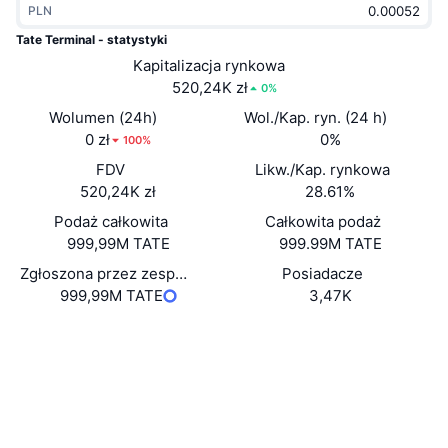
PLN
Popularne
Krypto ETF
Baza wiedzy
CMC MCP
Tate Terminal - statystyki
Nowy
Kapitalizacja rynkowa
Fundusze ETF na Bitcoin
x402
Aktualności
520,24K zł
0%
Krypto
Fundusze ETF na Eter
Wolumen (24h)
Wol./Kap. ryn. (24 h)
Academy
0 zł
0%
100%
Polityka
FDV
Likw./Kap. rynkowa
Analiza techniczna
Badania
520,24K zł
28.61%
Sporty
Podaż całkowita
Całkowita podaż
RSI
Filmy
999,99M TATE
999.99M TATE
Finanse
MACD
Zgłoszona przez zespół podaż w obiegu
Posiadacze
Słowniczek
999,99M TATE
3,47K
Technologia
Strona internetowa
Website
Instrumenty pochodne
Kampanie
Media społ.
NFT
Przegląd
Kontrakty
LX2mJP...TZpump
Airdropy
2.9
Ocena (CertiK)
Ogólne statystyki NFT
Likwidacje
Explorer
solscan.io
Nagrody w postaci diamentów