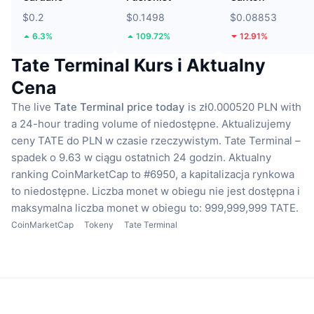
$0.2
$0.1498
$0.08853
6.3%
109.72%
12.91%
Tate Terminal Kurs i Aktualny
Cena
The live
Tate Terminal price today
is zł0.000520 PLN with
a 24-hour trading volume of niedostępne.
Aktualizujemy
ceny TATE do PLN w czasie rzeczywistym.
Tate Terminal –
spadek o 9.63 w ciągu ostatnich 24 godzin.
Aktualny
ranking CoinMarketCap to #6950, a kapitalizacja rynkowa
to niedostępne.
Liczba monet w obiegu nie jest dostępna
i
maksymalna liczba monet w obiegu to: 999,999,999 TATE.
CoinMarketCap
Tokeny
Tate Terminal