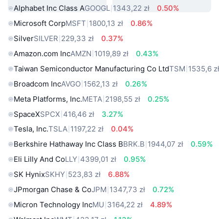
Alphabet Inc Class A
GOOGL
1343,22 zł
0.50%
Microsoft Corp
MSFT
1800,13 zł
0.86%
Silver
SILVER
229,33 zł
0.37%
Amazon.com Inc
AMZN
1019,89 zł
0.43%
Taiwan Semiconductor Manufacturing Co Ltd
TSM
1535,6 z
Broadcom Inc
AVGO
1562,13 zł
0.26%
Meta Platforms, Inc.
META
2198,55 zł
0.25%
SpaceX
SPCX
416,46 zł
3.27%
Tesla, Inc.
TSLA
1197,22 zł
0.04%
Berkshire Hathaway Inc Class B
BRK.B
1944,07 zł
0.59%
Eli Lilly And Co
LLY
4399,01 zł
0.95%
SK Hynix
SKHY
523,83 zł
6.88%
JPmorgan Chase & Co
JPM
1347,73 zł
0.72%
Micron Technology Inc
MU
3164,22 zł
4.89%