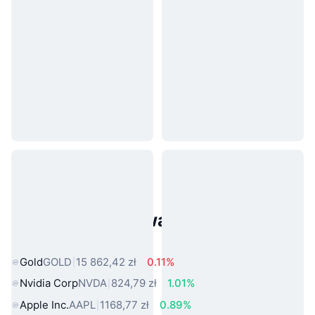
Popularne aktywa ze świata
rzeczywistego
Gold
GOLD
15 862,42 zł
0.11%
Nvidia Corp
NVDA
824,79 zł
1.01%
Apple Inc.
AAPL
1168,77 zł
0.89%