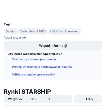
Nadchodzące wyprzedaże
Explorer
bscscan.com
Stopy finansowania
Ucz się i zarabiaj
Wallets
UCID
9962
Kalendarze
Tagi
Gaming
Collectibles & NFTs
BNB Chain Ecosystem
Kalendarz ICO
Pokaż wszystko
Kalendarz wydarzeń
Więcej informacji
Czy jesteś właścicielem tego projektu?
Zaktualizuj informacje o tokenie
Prześlij informacje o odblokowaniu tokenów
Odbierz odznakę społeczności
Rynki STARSHIP
Wszystkie
CEX
DEX
Filtry