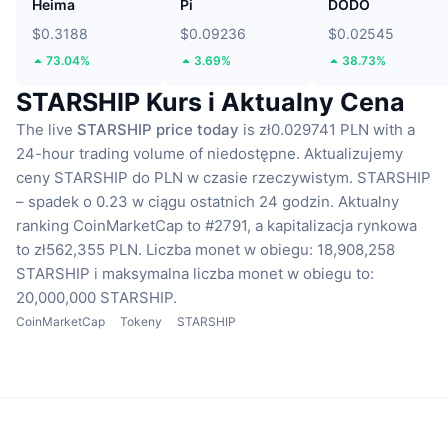
Heima
Pi
DODO
$0.3188
$0.09236
$0.02545
73.04%
3.69%
38.73%
STARSHIP Kurs i Aktualny Cena
The live
STARSHIP price today
is zł0.029741 PLN with a
24-hour trading volume of niedostępne.
Aktualizujemy
ceny STARSHIP do PLN w czasie rzeczywistym.
STARSHIP
– spadek o 0.23 w ciągu ostatnich 24 godzin.
Aktualny
ranking CoinMarketCap to #2791, a kapitalizacja rynkowa
to zł562,355 PLN.
Liczba monet w obiegu: 18,908,258
STARSHIP
i maksymalna liczba monet w obiegu to:
20,000,000 STARSHIP.
CoinMarketCap
Tokeny
STARSHIP