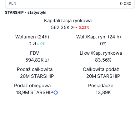
PLN
Popularne
Krypto ETF
Baza wiedzy
CMC MCP
STARSHIP - statystyki
Nowy
Kapitalizacja rynkowa
Fundusze ETF na Bitcoin
x402
Aktualności
562,35K zł
0.23%
Krypto
Fundusze ETF na Eter
Wolumen (24h)
Wol./Kap. ryn. (24 h)
Academy
0 zł
0%
0%
Polityka
FDV
Likw./Kap. rynkowa
Analiza techniczna
Badania
594,82K zł
83.56%
Sporty
Podaż całkowita
Całkowita podaż
RSI
Filmy
20M STARSHIP
20M STARSHIP
Finanse
MACD
Podaż obiegowa
Posiadacze
Słowniczek
18,9M STARSHIP
13,89K
Technologia
Strona internetowa
Website
Whitepaper
Instrumenty pochodne
Kampanie
NFT
Media społ.
Przegląd
Airdropy
Kontrakty
Ogólne statystyki NFT
0x5241...80A805
Likwidacje
3.7
Nagrody w postaci diamentów
Ocena (CertiK)