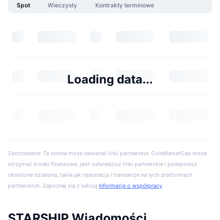
Spot
Wieczysty
Kontrakty terminowe
Loading data...
Zastrzeżenie: Ta strona może zawierać linki partnerskie. CoinMarketCap może
otrzymać środki finansowe, jeśli odwiedzisz linki partnerskie i podejmiesz
określone działania, takie jak rejestracja i transakcje na tych platformach
partnerskich. Zapoznaj się z sekcją
Informacje o współpracy
.
STARSHIP Wiadomości