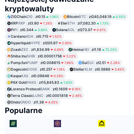
kryptowaluty
ZIGChain
ZIG
zł0.15
Bitcoin
BTC
zł240,048.19
1.06%
0.55%
XRP
XRP
zł3.90
Eter
ETH
zł7,082.30
1.26%
1.73%
Pi
PI
zł0.344
Solana
SOL
zł273.07
3.80%
0.61%
Cardano
ADA
zł0.715
1.52%
Hyperliquid
HYPE
zł205.97
2.90%
Zcash
ZEC
zł1,834.99
Heima
HEI
zł1.19
4.69%
72.20%
Shiba Inu
SHIB
zł0.00001758
3.22%
Pump.fun
PUMP
zł0.008615
Sui
SUI
zł2.51
7.86%
2.28%
Dogecoin
DOGE
zł0.257
Stellar
XLM
zł0.5986
1.18%
3.65%
Kaspa
KAS
zł0.09646
0.28%
PAX Gold
PAXG
zł15,845.83
1.63%
Lorenzo Protocol
BANK
zł0.1609
8.18%
Terra Classic
LUNC
zł0.0001818
2.49%
Ondo
ONDO
zł1.38
4.05%
Popularne