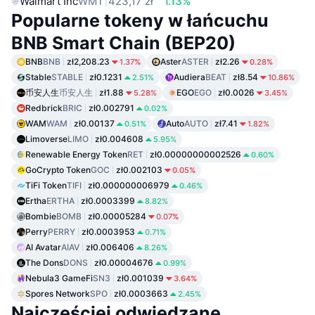
Walmart Inc
WMT
423,17 zł
1.13%
Popularne tokeny w łańcuchu
BNB Smart Chain (BEP20)
BNB
BNB
zł2,208.23
Aster
ASTER
zł2.26
1.37%
0.28%
Stable
STABLE
zł0.1231
Audiera
BEAT
zł8.54
2.51%
10.86%
币安人生
币安人生
zł1.88
EGO
EGO
zł0.0026
5.28%
3.45%
Redbrick
BRIC
zł0.002791
0.02%
WAM
WAM
zł0.00137
Auto
AUTO
zł7.41
0.51%
1.82%
Limoverse
LIMO
zł0.004608
5.95%
Renewable Energy Token
RET
zł0.00000000002526
0.60%
GoCrypto Token
GOC
zł0.002103
0.05%
TiFi Token
TIFI
zł0.000000006979
0.46%
Ertha
ERTHA
zł0.0003399
8.82%
Bombie
BOMB
zł0.00005284
0.07%
Perry
PERRY
zł0.0003953
0.71%
AI Avatar
AIAV
zł0.006406
8.26%
The Dons
DONS
zł0.00004676
0.99%
Nebula3 GameFi
SN3
zł0.001039
3.64%
Spores Network
SPO
zł0.0003663
2.45%
Najczęściej odwiedzane