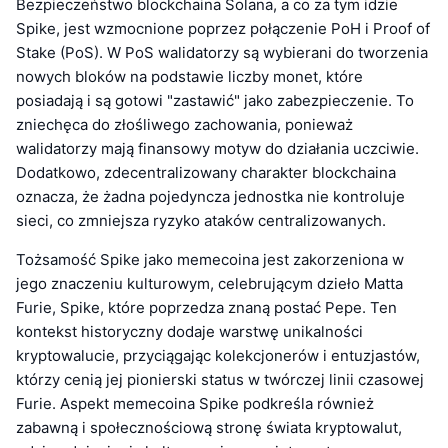
Bezpieczeństwo blockchaina Solana, a co za tym idzie
Spike, jest wzmocnione poprzez połączenie PoH i Proof of
Stake (PoS). W PoS walidatorzy są wybierani do tworzenia
nowych bloków na podstawie liczby monet, które
posiadają i są gotowi "zastawić" jako zabezpieczenie. To
zniechęca do złośliwego zachowania, ponieważ
walidatorzy mają finansowy motyw do działania uczciwie.
Dodatkowo, zdecentralizowany charakter blockchaina
oznacza, że żadna pojedyncza jednostka nie kontroluje
sieci, co zmniejsza ryzyko ataków centralizowanych.
Tożsamość Spike jako memecoina jest zakorzeniona w
jego znaczeniu kulturowym, celebrującym dzieło Matta
Furie, Spike, które poprzedza znaną postać Pepe. Ten
kontekst historyczny dodaje warstwę unikalności
kryptowalucie, przyciągając kolekcjonerów i entuzjastów,
którzy cenią jej pionierski status w twórczej linii czasowej
Furie. Aspekt memecoina Spike podkreśla również
zabawną i społecznościową stronę świata kryptowalut,