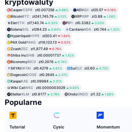
kryptowaluty
Casper
CSPR
zł0.007256
ADI
ADI
zł25.57
0.88%
0.18%
Bitcoin
BTC
zł241,745.79
XRP
XRP
zł3.88
0.13%
1.58%
Eter
ETH
zł7,140.74
Pi
PI
zł0.3382
0.33%
3.03%
Solana
SOL
zł284.23
Cardano
ADA
zł0.744
3.64%
1.32%
Hyperliquid
HYPE
zł203.41
1.84%
PAX Gold
PAXG
zł16,123.13
0.03%
Zcash
ZEC
zł1,877.49
0.76%
Shiba Inu
SHIB
zł0.00001737
1.42%
Biconomy
BICO
zł0.2076
9.74%
SKYAI
SKYAI
zł0.4279
Sui
SUI
zł2.60
4.82%
4.73%
Dogecoin
DOGE
zł0.2645
2.01%
Kaspa
KAS
zł0.09984
3.31%
Wiki Cat
WKC
zł0.0000003029
9.83%
Stellar
XLM
zł0.6177
Ondo
ONDO
zł1.32
3.78%
1.68%
Popularne
Tutorial
Cysic
Momentum