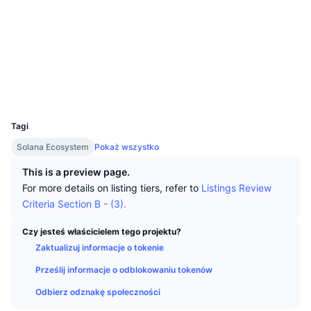
Najlepsi Traderzy
Artykuły
Wpływy/odpływy na giełdy
DEX API
Przelicznik
Media społ.
Tabele liderów
Spot
Kontrakty
sPiKEY...jJRLN5
Sentyment
Biznes
Newsletter
Wskaźniki
Popularne
Explorer
solscan.io
Instrumenty pochodne
Cennik
Wallets
CMC Launch
Nadchodzące
Indeks strachu i chciwości.
UCID
Zasoby
32042
CMC Labs
Ostatnio dodane
Indeks sezonu Altcoinów
Tagi
CMC Max
Wzrosty i spadki
Wskaźniki cyklu rynkowego
Solana Ecosystem
Pokaż wszystko
Dokumentacja
This is a preview page.
Najważniejsze wiadomości
Najczęściej wyświetlane
Dominacja Bitcoina
For more details on listing tiers, refer to
Listings Review
Często zadawane pytania
Criteria Section B - (3).
Bot Telegramu
Nastawienie społeczności
CoinMarketCap 20 Index
Czy jesteś właścicielem tego projektu?
Integracje AI
Reklama
Ranking łańcuchów
CoinMarketCap 100 Index
Zaktualizuj informacje o tokenie
CMC Hub Agentów
Prześlij informacje o odblokowaniu tokenów
Rynki predykcyjne
Przepływy ETF
Widżety na stronę
Odbierz odznakę społeczności
Rynek Umiejętności