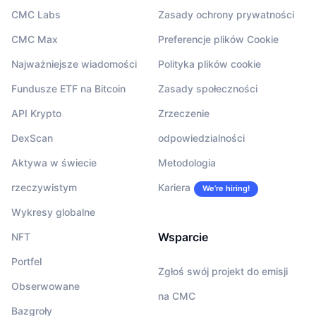
CMC Labs
Zasady ochrony prywatności
CMC Max
Preferencje plików Cookie
Najważniejsze wiadomości
Polityka plików cookie
Fundusze ETF na Bitcoin
Zasady społeczności
API Krypto
Zrzeczenie
DexScan
odpowiedzialności
Aktywa w świecie
Metodologia
rzeczywistym
Kariera
We’re hiring!
Wykresy globalne
Wsparcie
NFT
Portfel
Zgłoś swój projekt do emisji
Obserwowane
na CMC
Bazgroły