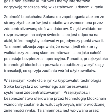
gdzie odniesienia kulturowe i memy internetowe
odgrywają znaczącą rolę w kształtowaniu dynamiki rynku.
Zdolność blockchaina Solana do zapobiegania atakom ze
strony złych aktorów jest dodatkowo wzmocniona przez
zdecentralizowaną sieć walidatorów. Dzięki walidatorom
rozproszonym na całym świecie, sieć jest odporna na
ataki, które mogłyby celować w pojedynczy punkt awarii.
Ta decentralizacja zapewnia, że nawet jeśli niektórzy
walidatorzy zostaną skompromitowani, sieć jako całość
pozostaje bezpieczna i operacyjna. Ponadto, przejrzystość
technologii blockchain pozwala na publiczną weryfikację
transakcji, co sprzyja zaufaniu wśród użytkowników.
W szerszym kontekście rynku kryptowalut, technologia
Spike korzysta z odnowionego zainteresowania
systemami zdecentralizowanymi. Przejrzystość i
bezpieczeństwo oferowane przez technologię blockchain
wzmocniły zaufanie do walut cyfrowych, mimo wrodzonej
zmienności rynku. Ta zmienność jest wpływana przez