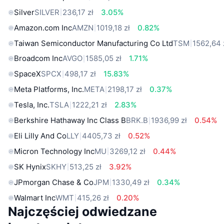
Silver
SILVER
236,17 zł
3.05%
Amazon.com Inc
AMZN
1019,18 zł
0.82%
Taiwan Semiconductor Manufacturing Co Ltd
TSM
1562,64 
Broadcom Inc
AVGO
1585,05 zł
1.71%
SpaceX
SPCX
498,17 zł
15.83%
Meta Platforms, Inc.
META
2198,17 zł
0.37%
Tesla, Inc.
TSLA
1222,21 zł
2.83%
Berkshire Hathaway Inc Class B
BRK.B
1936,99 zł
0.54%
Eli Lilly And Co
LLY
4405,73 zł
0.52%
Micron Technology Inc
MU
3269,12 zł
0.44%
SK Hynix
SKHY
513,25 zł
3.92%
JPmorgan Chase & Co
JPM
1330,49 zł
0.34%
Walmart Inc
WMT
415,26 zł
0.20%
Najczęściej odwiedzane