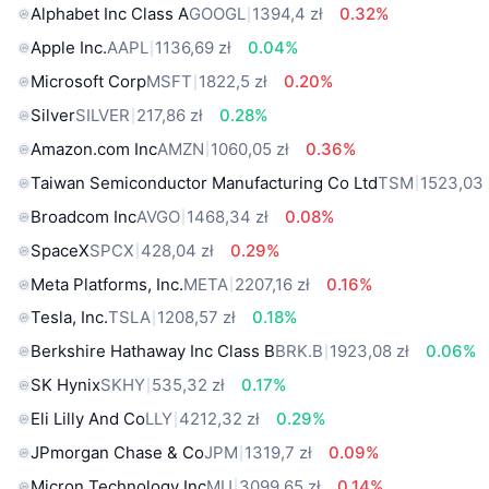
Alphabet Inc Class A
GOOGL
1394,4 zł
0.32%
Apple Inc.
AAPL
1136,69 zł
0.04%
Microsoft Corp
MSFT
1822,5 zł
0.20%
Silver
SILVER
217,86 zł
0.28%
Amazon.com Inc
AMZN
1060,05 zł
0.36%
Taiwan Semiconductor Manufacturing Co Ltd
TSM
1523,03 
Broadcom Inc
AVGO
1468,34 zł
0.08%
SpaceX
SPCX
428,04 zł
0.29%
Meta Platforms, Inc.
META
2207,16 zł
0.16%
Tesla, Inc.
TSLA
1208,57 zł
0.18%
Berkshire Hathaway Inc Class B
BRK.B
1923,08 zł
0.06%
SK Hynix
SKHY
535,32 zł
0.17%
Eli Lilly And Co
LLY
4212,32 zł
0.29%
JPmorgan Chase & Co
JPM
1319,7 zł
0.09%
Micron Technology Inc
MU
3099,65 zł
0.14%