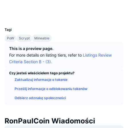
Najlepsi Traderzy
Artykuły
Wpływy/odpływy na giełdy
DEX API
Przelicznik
Media społ.
Tabele liderów
Spot
Explorer
explorer.scrypt.ovh
Sentyment
Biznes
Newsletter
UCID
Wskaźniki
Popularne
Instrumenty pochodne
88
Tagi
Cennik
CMC Launch
Nadchodzące
Indeks strachu i chciwości.
PoW
Scrypt
Mineable
Zasoby
CMC Labs
Ostatnio dodane
Indeks sezonu Altcoinów
This is a preview page.
For more details on listing tiers, refer to
Listings Review
CMC Max
Wzrosty i spadki
Wskaźniki cyklu rynkowego
Criteria Section B - (3).
Dokumentacja
Najważniejsze wiadomości
Czy jesteś właścicielem tego projektu?
Najczęściej wyświetlane
Dominacja Bitcoina
Często zadawane pytania
Zaktualizuj informacje o tokenie
Bot Telegramu
Nastawienie społeczności
CoinMarketCap 20 Index
Prześlij informacje o odblokowaniu tokenów
Integracje AI
Odbierz odznakę społeczności
Reklama
Ranking łańcuchów
CoinMarketCap 100 Index
CMC Hub Agentów
Rynki predykcyjne
RonPaulCoin Wiadomości
Przepływy ETF
Widżety na stronę
Rynek Umiejętności