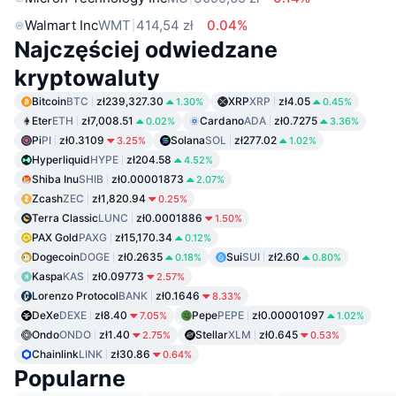
Walmart Inc
WMT
414,54 zł
0.04%
Najczęściej odwiedzane
kryptowaluty
Bitcoin
BTC
zł239,327.30
XRP
XRP
zł4.05
1.30%
0.45%
Eter
ETH
zł7,008.51
Cardano
ADA
zł0.7275
0.02%
3.36%
Pi
PI
zł0.3109
Solana
SOL
zł277.02
3.25%
1.02%
Hyperliquid
HYPE
zł204.58
4.52%
Shiba Inu
SHIB
zł0.00001873
2.07%
Zcash
ZEC
zł1,820.94
0.25%
Terra Classic
LUNC
zł0.0001886
1.50%
PAX Gold
PAXG
zł15,170.34
0.12%
Dogecoin
DOGE
zł0.2635
Sui
SUI
zł2.60
0.18%
0.80%
Kaspa
KAS
zł0.09773
2.57%
Lorenzo Protocol
BANK
zł0.1646
8.33%
DeXe
DEXE
zł8.40
Pepe
PEPE
zł0.00001097
7.05%
1.02%
Ondo
ONDO
zł1.40
Stellar
XLM
zł0.645
2.75%
0.53%
Chainlink
LINK
zł30.86
0.64%
Popularne