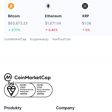
Bitcoin
Ethereum
XRP
$63,873.23
$1,871.04
$1.08
0.77%
0.45%
0%
CoinMarketCap
Kryptowaluty
RonPaulCoin
Produkty
Company