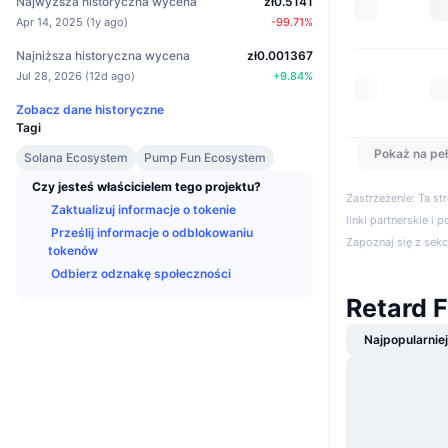
Najwyższa historyczna wycena
zł0.5141
Apr 14, 2025
(
1y ago
)
-99.71
%
Najniższa historyczna wycena
zł0.001367
Jul 28, 2026
(
12d ago
)
+
9.84
%
Zobacz dane historyczne
Tagi
Pokaż na peł
Solana Ecosystem
Pump Fun Ecosystem
Czy jesteś właścicielem tego projektu?
Zastrzeżenie: Ta s
Zaktualizuj informacje o tokenie
linki partnerskie i 
Prześlij informacje o odblokowaniu
Zapoznaj się z sek
tokenów
Odbierz odznakę społeczności
Retard 
Najpopularnie