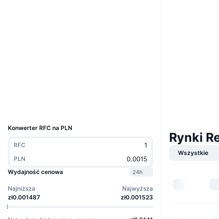
Boost
Strona internetowa
Website
Media społ.
Kontrakty
C3DwDj...29pump
3.4
Ocena (CertiK)
Explorer
solscan.io
Wallets
UCID
36171
Konwerter RFC na PLN
Rynki Re
RFC
Wszystkie
PLN
Wydajność cenowa
24h
Najniższa
Najwyższa
zł0.001487
zł0.001523