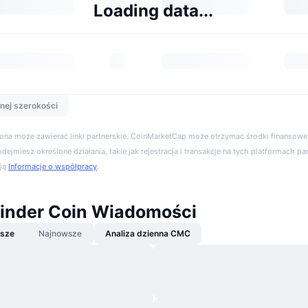
Loading data...
nej szerokości
trona może zawierać linki partnerskie. CoinMarketCap może otrzymać środki finansowe,
podejmiesz określone działania, takie jak rejestracja i transakcje na tych platformach pa
cją
Informacje o współpracy
.
Finder Coin Wiadomości
jsze
Najnowsze
Analiza dzienna CMC