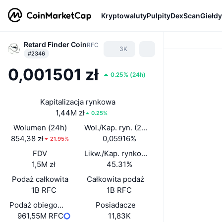
Kryptowaluty
Pulpity
DexScan
Giełdy
Retard Finder Coin
RFC
3K
#2346
0,001501 zł
0.25%
(
24h
)
Kapitalizacja rynkowa
1,44M zł
0.25%
Wolumen (24h)
Wol./Kap. ryn. (24 h)
854,38 zł
0,05916%
21.95%
FDV
Likw./Kap. rynkowa
1,5M zł
45.31%
Podaż całkowita
Całkowita podaż
1B RFC
1B RFC
Podaż obiegowa
Posiadacze
961,55M RFC
11,83K