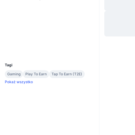
Strona internetowa
Website
Media społ.
Kontrakty
EQBxH3...1sE-CT
2.5
Ocena (CertiK)
Explorer
tonviewer.com
Wallets
UCID
34001
Tagi
Gaming
Play To Earn
Tap To Earn (T2E)
Pokaż wszystko