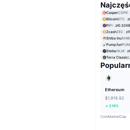
Najczęś
Casper
CSPR
Bitcoin
BTC
z
Pi
PI
zł0.324
Zcash
ZEC
zł
Shiba Inu
SHIB
Pump.fun
PUM
Stellar
XLM
z
Terra Classic
Popular
Ethereum
$1,916.92
2.16%
CoinMarketCap