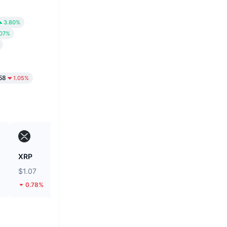
3.80%
.07%
.58
1.05%
XRP
Heima
$1.07
$0.2955
0.78%
153.39%