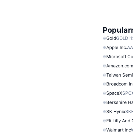
Popular
Gold
GOLD
1
Apple Inc.
AA
Microsoft C
Amazon.com
Taiwan Semi
Broadcom In
SpaceX
SPC
Berkshire Ha
SK Hynix
SK
Eli Lilly And
Walmart Inc