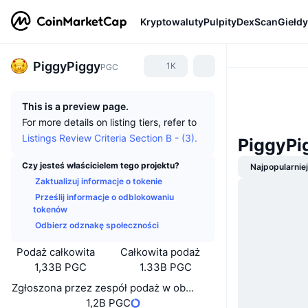
Kryptowaluty
Pulpity
DexScan
Giełdy
PiggyPiggy
1K
PGC
This is a preview page.
For more details on listing tiers, refer to
Listings Review Criteria Section B - (3).
PiggyPi
Czy jesteś właścicielem tego projektu?
Najpopularnie
Zaktualizuj informacje o tokenie
Prześlij informacje o odblokowaniu
tokenów
Odbierz odznakę społeczności
Podaż całkowita
Całkowita podaż
1,33B PGC
1.33B PGC
Zgłoszona przez zespół podaż w obiegu
1,2B PGC