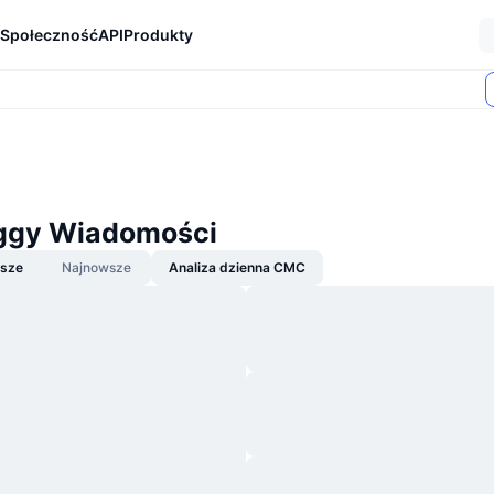
Społeczność
API
Produkty
ggy Wiadomości
jsze
Najnowsze
Analiza dzienna CMC