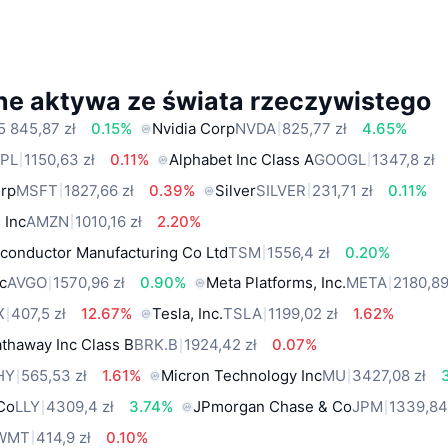
ne aktywa ze świata rzeczywistego
5 845,87 zł
0.15%
Nvidia Corp
NVDA
825,77 zł
4.65%
PL
1150,63 zł
0.11%
Alphabet Inc Class A
GOOGL
1347,8 zł
orp
MSFT
1827,66 zł
0.39%
Silver
SILVER
231,71 zł
0.11%
 Inc
AMZN
1010,16 zł
2.20%
conductor Manufacturing Co Ltd
TSM
1556,4 zł
0.20%
c
AVGO
1570,96 zł
0.90%
Meta Platforms, Inc.
META
2180,89
X
407,5 zł
12.67%
Tesla, Inc.
TSLA
1199,02 zł
1.62%
thaway Inc Class B
BRK.B
1924,42 zł
0.07%
HY
565,53 zł
1.61%
Micron Technology Inc
MU
3427,08 zł
 Co
LLY
4309,4 zł
3.74%
JPmorgan Chase & Co
JPM
1339,84
WMT
414,9 zł
0.10%