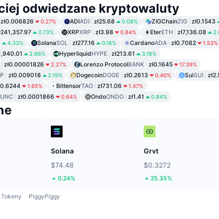
ciej odwiedzane kryptowaluty
zł0.006826
ADI
ADI
zł25.68
ZIGChain
ZIG
zł0.1543
0.27%
0.08%
ł241,357.97
XRP
XRP
zł3.98
Eter
ETH
zł7,136.08
0.73%
0.84%
2
8
Solana
SOL
zł277.16
Cardano
ADA
zł0.7082
4.33%
0.18%
1.53%
1,940.01
Hyperliquid
HYPE
zł213.61
2.66%
3.18%
zł0.00001826
Lorenzo Protocol
BANK
zł0.1645
2.27%
17.39%
P
zł0.009018
Dogecoin
DOGE
zł0.2613
Sui
SUI
zł2
2.19%
0.40%
ł0.6244
Bittensor
TAO
zł731.06
1.65%
1.47%
LUNC
zł0.0001866
Ondo
ONDO
zł1.41
0.64%
0.84%
ne
Solana
Grvt
$74.48
$0.3272
0.24%
25.35%
Tokeny
PiggyPiggy