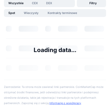
Wszystkie
CEX
DEX
Filtry
Spot
Wieczysty
Kontrakty terminowe
Loading data...
Zastrzeżenie: Ta strona może zawierać linki partnerskie. CoinMarketCap może
otrzymać środki finansowe, jeśli odwiedzisz linki partnerskie i podejmiesz
określone działania, takie jak rejestracja i transakcje na tych platformach
partnerskich. Zapoznaj się z sekcją
Informacje o współpracy
.