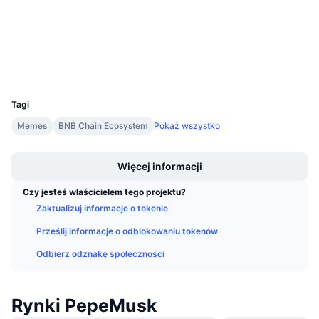
Nadchodzące wyprzedaże
Stopy finansowania
Ucz się i zarabiaj
Explorer
bscscan.com
Wallets
Kalendarze
UCID
35963
Kalendarz ICO
Tagi
Memes
BNB Chain Ecosystem
Pokaż wszystko
Kalendarz wydarzeń
Boost
Więcej informacji
Czy jesteś właścicielem tego projektu?
Zaktualizuj informacje o tokenie
Prześlij informacje o odblokowaniu tokenów
Odbierz odznakę społeczności
Rynki PepeMusk