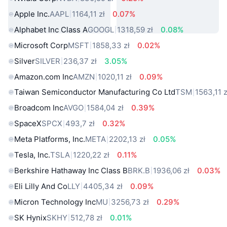
Apple Inc.
AAPL
1164,11 zł
0.07%
Alphabet Inc Class A
GOOGL
1318,59 zł
0.08%
Microsoft Corp
MSFT
1858,33 zł
0.02%
Silver
SILVER
236,37 zł
3.05%
Amazon.com Inc
AMZN
1020,11 zł
0.09%
Taiwan Semiconductor Manufacturing Co Ltd
TSM
1563,11 z
Broadcom Inc
AVGO
1584,04 zł
0.39%
SpaceX
SPCX
493,7 zł
0.32%
Meta Platforms, Inc.
META
2202,13 zł
0.05%
Tesla, Inc.
TSLA
1220,22 zł
0.11%
Berkshire Hathaway Inc Class B
BRK.B
1936,06 zł
0.03%
Eli Lilly And Co
LLY
4405,34 zł
0.09%
Micron Technology Inc
MU
3256,73 zł
0.29%
SK Hynix
SKHY
512,78 zł
0.01%