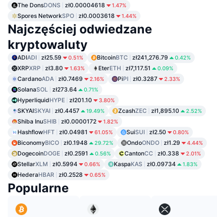
The Dons
DONS
zł0.00004618
1.47%
Spores Network
SPO
zł0.0003618
1.44%
Najczęściej odwiedzane
kryptowaluty
ADI
ADI
zł25.59
Bitcoin
BTC
zł241,276.79
0.51%
0.42%
XRP
XRP
zł3.80
Eter
ETH
zł7,117.51
1.63%
0.09%
Cardano
ADA
zł0.7469
Pi
PI
zł0.3287
2.16%
2.33%
Solana
SOL
zł273.64
0.71%
Hyperliquid
HYPE
zł201.10
3.80%
SKYAI
SKYAI
zł0.4457
Zcash
ZEC
zł1,895.10
19.49%
2.52%
Shiba Inu
SHIB
zł0.0000172
1.82%
Hashflow
HFT
zł0.04981
Sui
SUI
zł2.50
61.05%
0.80%
Biconomy
BICO
zł0.1948
Ondo
ONDO
zł1.29
29.72%
4.44%
Dogecoin
DOGE
zł0.2591
Canton
CC
zł0.338
0.56%
2.01%
Stellar
XLM
zł0.5994
Kaspa
KAS
zł0.09734
0.66%
1.83%
Hedera
HBAR
zł0.2528
0.65%
Popularne