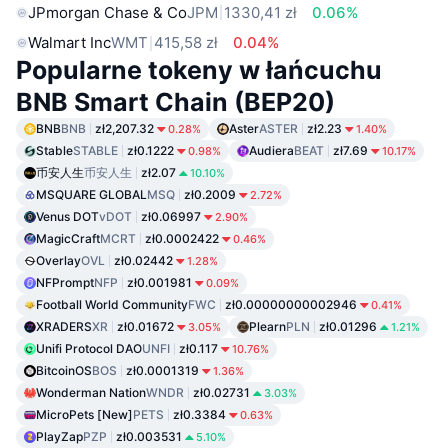
JPmorgan Chase & Co
JPM
1330,41 zł
0.06%
Walmart Inc
WMT
415,58 zł
0.04%
Popularne tokeny w łańcuchu
BNB Smart Chain (BEP20)
BNB
BNB
zł2,207.32
Aster
ASTER
zł2.23
0.28%
1.40%
Stable
STABLE
zł0.1222
Audiera
BEAT
zł7.69
0.98%
10.17%
币安人生
币安人生
zł2.07
10.10%
MSQUARE GLOBAL
MSQ
zł0.2009
2.72%
Venus DOT
vDOT
zł0.06997
2.90%
MagicCraft
MCRT
zł0.0002422
0.46%
Overlay
OVL
zł0.02442
1.28%
NFPrompt
NFP
zł0.001981
0.09%
Football World Community
FWC
zł0.00000000002946
0.41%
XRADERS
XR
zł0.01672
Plearn
PLN
zł0.01296
3.05%
1.21%
Unifi Protocol DAO
UNFI
zł0.117
10.76%
BitcoinOS
BOS
zł0.0001319
1.36%
Wonderman Nation
WNDR
zł0.02731
3.03%
MicroPets [New]
PETS
zł0.3384
0.63%
PlayZap
PZP
zł0.003531
5.10%