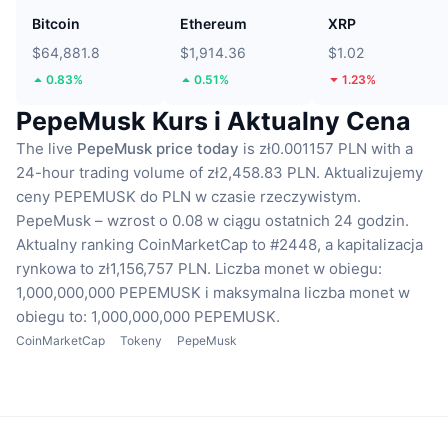
Bitcoin
Ethereum
XRP
$64,881.8
$1,914.36
$1.02
0.83%
0.51%
1.23%
PepeMusk Kurs i Aktualny Cena
The live
PepeMusk price today
is zł0.001157 PLN with a
24-hour trading volume of zł2,458.83 PLN.
Aktualizujemy
ceny PEPEMUSK do PLN w czasie rzeczywistym.
PepeMusk – wzrost o 0.08 w ciągu ostatnich 24 godzin.
Aktualny ranking CoinMarketCap to #2448, a kapitalizacja
rynkowa to zł1,156,757 PLN.
Liczba monet w obiegu:
1,000,000,000 PEPEMUSK
i maksymalna liczba monet w
obiegu to: 1,000,000,000 PEPEMUSK.
CoinMarketCap
Tokeny
PepeMusk