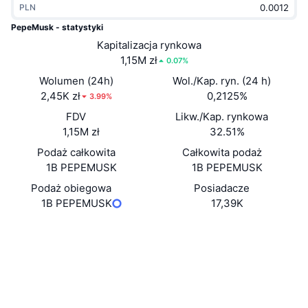
PLN
Popularne
Krypto ETF
Baza wiedzy
CMC MCP
PepeMusk - statystyki
Nowy
Kapitalizacja rynkowa
Fundusze ETF na Bitcoin
x402
Aktualności
1,15M zł
0.07%
Krypto
Fundusze ETF na Eter
Wolumen (24h)
Wol./Kap. ryn. (24 h)
Academy
2,45K zł
0,2125%
3.99%
Polityka
FDV
Likw./Kap. rynkowa
Analiza techniczna
Badania
1,15M zł
32.51%
Sporty
Podaż całkowita
Całkowita podaż
RSI
Filmy
1B PEPEMUSK
1B PEPEMUSK
Finanse
MACD
Podaż obiegowa
Posiadacze
Słowniczek
1B PEPEMUSK
17,39K
Technologia
Strona internetowa
Website
Whitepaper
Instrumenty pochodne
Kampanie
NFT
Media społ.
Przegląd
Airdropy
Kontrakty
Ogólne statystyki NFT
0x0dcd...679cd1
Likwidacje
Nagrody w postaci diamentów
Audits