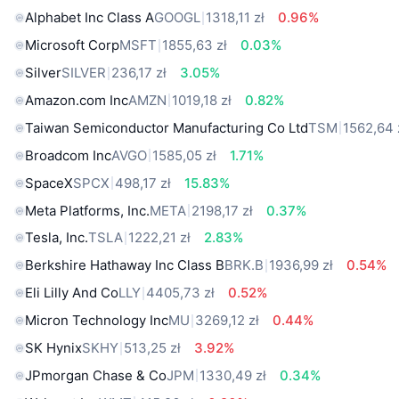
Alphabet Inc Class A
GOOGL
1318,11 zł
0.96%
Microsoft Corp
MSFT
1855,63 zł
0.03%
Silver
SILVER
236,17 zł
3.05%
Amazon.com Inc
AMZN
1019,18 zł
0.82%
Taiwan Semiconductor Manufacturing Co Ltd
TSM
1562,64 
Broadcom Inc
AVGO
1585,05 zł
1.71%
SpaceX
SPCX
498,17 zł
15.83%
Meta Platforms, Inc.
META
2198,17 zł
0.37%
Tesla, Inc.
TSLA
1222,21 zł
2.83%
Berkshire Hathaway Inc Class B
BRK.B
1936,99 zł
0.54%
Eli Lilly And Co
LLY
4405,73 zł
0.52%
Micron Technology Inc
MU
3269,12 zł
0.44%
SK Hynix
SKHY
513,25 zł
3.92%
JPmorgan Chase & Co
JPM
1330,49 zł
0.34%