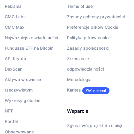
Reklama
Terms of use
CMC Labs
Zasady ochrony prywatności
CMC Max
Preferencje plików Cookie
Najważniejsze wiadomości
Polityka plików cookie
Fundusze ETF na Bitcoin
Zasady społeczności
API Krypto
Zrzeczenie
DexScan
odpowiedzialności
Aktywa w świecie
Metodologia
rzeczywistym
Kariera
We’re hiring!
Wykresy globalne
Wsparcie
NFT
Portfel
Zgłoś swój projekt do emisji
Obserwowane