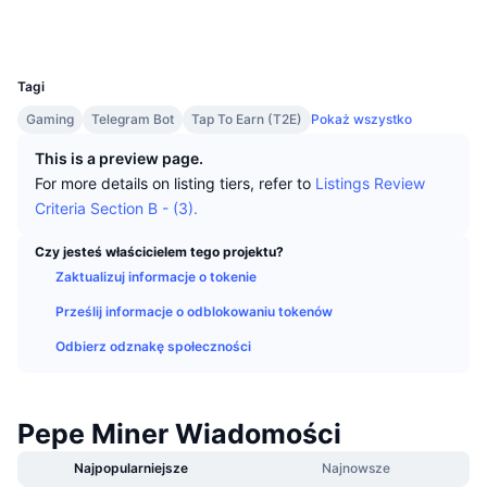
Najlepsi Traderzy
Artykuły
Wpływy/odpływy na giełdy
DEX API
Przelicznik
Media społ.
Tabele liderów
Spot
UCID
33728
Sentyment
Biznes
Newsletter
Wskaźniki
Popularne
Instrumenty pochodne
Tagi
Cennik
CMC Launch
Gaming
Telegram Bot
Tap To Earn (T2E)
Pokaż wszystko
Nadchodzące
Indeks strachu i chciwości.
This is a preview page.
Zasoby
CMC Labs
Ostatnio dodane
Indeks sezonu Altcoinów
For more details on listing tiers, refer to
Listings Review
Criteria Section B - (3).
CMC Max
Wzrosty i spadki
Wskaźniki cyklu rynkowego
Dokumentacja
Czy jesteś właścicielem tego projektu?
Najważniejsze wiadomości
Zaktualizuj informacje o tokenie
Najczęściej wyświetlane
Dominacja Bitcoina
Często zadawane pytania
Prześlij informacje o odblokowaniu tokenów
Bot Telegramu
Nastawienie społeczności
CoinMarketCap 20 Index
Odbierz odznakę społeczności
Integracje AI
Reklama
Ranking łańcuchów
CoinMarketCap 100 Index
CMC Hub Agentów
Pepe Miner Wiadomości
Rynki predykcyjne
Przepływy ETF
Widżety na stronę
Najpopularniejsze
Najnowsze
Rynek Umiejętności