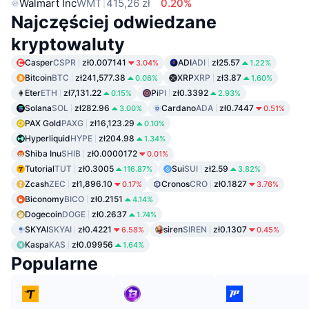
Walmart Inc
WMT
415,26 zł
0.20%
Najczęściej odwiedzane
kryptowaluty
Casper
CSPR
zł0.007141
ADI
ADI
zł25.57
3.04%
1.22%
Bitcoin
BTC
zł241,577.38
XRP
XRP
zł3.87
0.06%
1.60%
Eter
ETH
zł7,131.22
Pi
PI
zł0.3392
0.15%
2.93%
Solana
SOL
zł282.96
Cardano
ADA
zł0.7447
3.00%
0.51%
PAX Gold
PAXG
zł16,123.29
0.10%
Hyperliquid
HYPE
zł204.98
1.34%
Shiba Inu
SHIB
zł0.0000172
0.01%
Tutorial
TUT
zł0.3005
Sui
SUI
zł2.59
116.87%
3.82%
Zcash
ZEC
zł1,896.10
Cronos
CRO
zł0.1827
0.17%
3.76%
Biconomy
BICO
zł0.2151
4.14%
Dogecoin
DOGE
zł0.2637
1.74%
SKYAI
SKYAI
zł0.4221
siren
SIREN
zł0.1307
6.58%
0.45%
Kaspa
KAS
zł0.09956
1.64%
Popularne