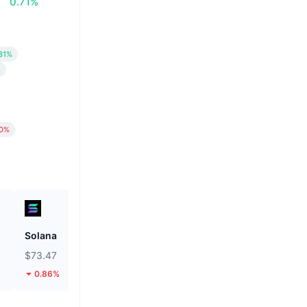
0.71%
.31%
%
20%
Solana
Unibase
$73.47
$0.1453
0.86%
17%