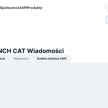
Społeczność
API
Produkty
NCH CAT Wiadomości
jsze
Najnowsze
Analiza dzienna CMC