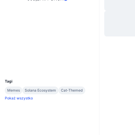
Website
Strona internetowa
Whitepaper
Media społ.
Kontrakty
of28Wz...mypump
2.7
Ocena (CertiK)
Explorer
solscan.io
Wallets
UCID
33170
Tagi
Memes
Solana Ecosystem
Cat-Themed
Pokaż wszystko