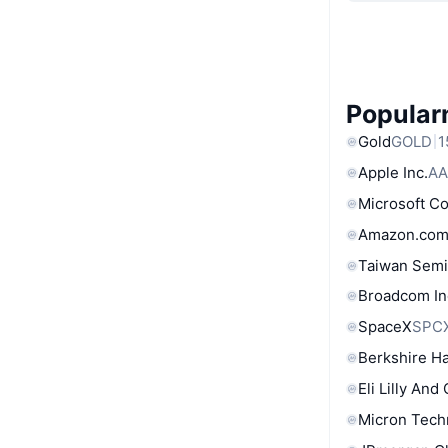
Popular
Gold
GOLD
1
Apple Inc.
AA
Microsoft C
Amazon.com
Taiwan Semi
Broadcom In
SpaceX
SPC
Berkshire Ha
Eli Lilly And
Micron Tech