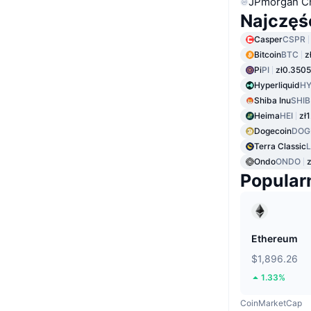
JPmorgan C
Najczęś
Casper
CSPR
Bitcoin
BTC
z
Pi
PI
zł0.3505
Hyperliquid
HY
Shiba Inu
SHIB
Heima
HEI
zł1
Dogecoin
DOG
Terra Classic
Ondo
ONDO
z
Popular
Ethereum
$1,896.26
1.33%
CoinMarketCap