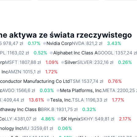
ne aktywa ze świata rzeczywistego
5 978,47 zł
0.17%
Nvidia Corp
NVDA
821,2 zł
3.43%
PL
1163,02 zł
0.52%
Alphabet Inc Class A
GOOGL
1357,24 z
orp
MSFT
1807,88 zł
1.09%
Silver
SILVER
232,16 zł
0.26%
 Inc
AMZN
1015,1 zł
1.72%
conductor Manufacturing Co Ltd
TSM
1537,74 zł
0.76%
c
AVGO
1566,6 zł
0.03%
Meta Platforms, Inc.
META
2200,25 
X
409,44 zł
13.61%
Tesla, Inc.
TSLA
1196,33 zł
1.77%
thaway Inc Class B
BRK.B
1931,75 zł
0.32%
 Co
LLY
4381,07 zł
4.86%
SK Hynix
SKHY
549,81 zł
2.17%
nology Inc
MU
3259,61 zł
0.06%