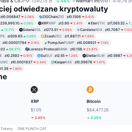
hase & Co
JPM
1340,15 zł
0.48%
Walmart Inc
WMT
419,76 zł
ciej odwiedzane kryptowaluty
zł0.006847
ZIGChain
ZIG
zł0.1506
2.08%
0.41%
ł239,995.10
XRP
XRP
zł3.90
Eter
ETH
zł7,065.52
0.08%
2.41%
1
Solana
SOL
zł273.51
Cardano
ADA
zł0.7087
12.71%
0.95%
1.12
PE
zł209.65
Zcash
ZEC
zł1,887.11
0.69%
1.59%
zł0.00001794
Pump.fun
PUMP
zł0.008921
3.15%
1.14%
.02
Lorenzo Protocol
BANK
zł0.156
68.37%
23.97%
E
zł0.2592
Sui
SUI
zł2.55
Stellar
XLM
zł0.5987
0.91%
1.24%
4.
LUNC
zł0.0001837
Kaspa
KAS
zł0.09678
2.44%
1.47%
ł1.38
1.90%
ne
XRP
Bitcoin
$1.05
$64,477.28
2.45%
0.25%
Tokeny
ONE PUNCH CAT