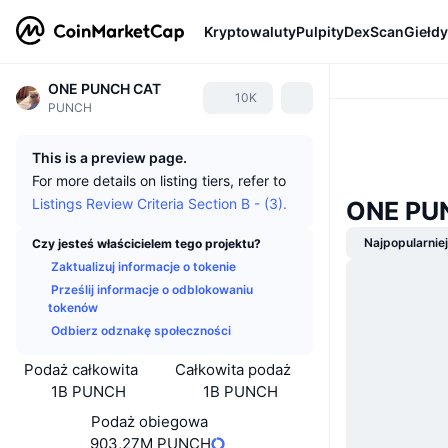
Kryptowaluty
Pulpity
DexScan
Giełdy
ONE PUNCH CAT
10K
PUNCH
This is a preview page.
For more details on listing tiers, refer to
Listings Review Criteria Section B - (3).
ONE PU
Najpopularnie
Czy jesteś właścicielem tego projektu?
Zaktualizuj informacje o tokenie
Prześlij informacje o odblokowaniu
tokenów
Odbierz odznakę społeczności
Podaż całkowita
Całkowita podaż
1B PUNCH
1B PUNCH
Podaż obiegowa
903,27M PUNCH