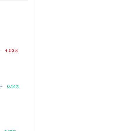
ł
4.03%
zł
0.14%