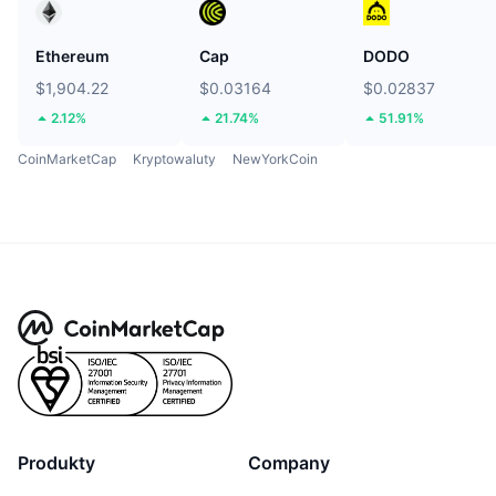
Ethereum
Cap
DODO
$1,904.22
$0.03164
$0.02837
2.12%
21.74%
51.91%
CoinMarketCap
Kryptowaluty
NewYorkCoin
Produkty
Company