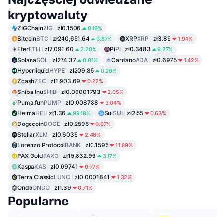
kryptowaluty
ZIGChain
ZIG
zł0.1506
0.19%
Bitcoin
BTC
zł240,651.64
XRP
XRP
zł3.89
0.87%
1.94%
Eter
ETH
zł7,091.60
Pi
PI
zł0.3483
2.20%
9.27%
Solana
SOL
zł274.37
Cardano
ADA
zł0.6975
0.01%
1.42%
Hyperliquid
HYPE
zł209.85
0.29%
Zcash
ZEC
zł1,903.69
0.22%
Shiba Inu
SHIB
zł0.00001793
2.05%
Pump.fun
PUMP
zł0.008788
3.04%
Heima
HEI
zł1.36
Sui
SUI
zł2.55
98.18%
0.63%
Dogecoin
DOGE
zł0.2595
0.07%
Stellar
XLM
zł0.6036
2.46%
Lorenzo Protocol
BANK
zł0.1595
11.89%
PAX Gold
PAXG
zł15,832.96
3.17%
Kaspa
KAS
zł0.09741
0.77%
Terra Classic
LUNC
zł0.0001841
1.32%
Ondo
ONDO
zł1.39
0.71%
Popularne