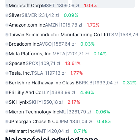
Microsoft Corp
MSFT
1809,09 zł
1.09%
Silver
SILVER
231,42 zł
0.09%
Amazon.com Inc
AMZN
1015,78 zł
1.72%
Taiwan Semiconductor Manufacturing Co Ltd
TSM
1538,76 
Broadcom Inc
AVGO
1567,64 zł
0.03%
Meta Platforms, Inc.
META
2201,71 zł
0.14%
SpaceX
SPCX
409,71 zł
13.61%
Tesla, Inc.
TSLA
1197,13 zł
1.77%
Berkshire Hathaway Inc Class B
BRK.B
1933,04 zł
0.32%
Eli Lilly And Co
LLY
4383,99 zł
4.86%
SK Hynix
SKHY
550,18 zł
2.17%
Micron Technology Inc
MU
3261,79 zł
0.06%
JPmorgan Chase & Co
JPM
1341,04 zł
0.48%
Walmart Inc
WMT
420,04 zł
0.71%
Najczęściej odwiedzane