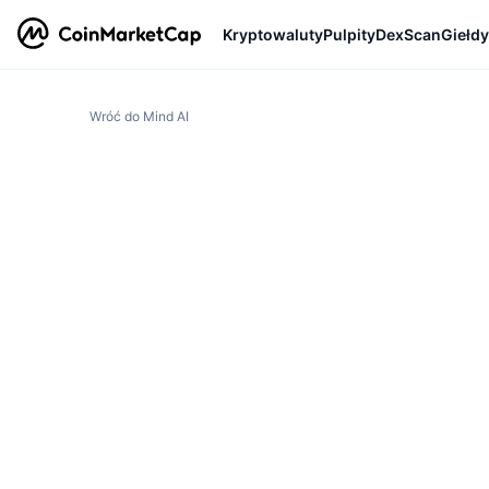
Kryptowaluty
Pulpity
DexScan
Giełdy
Wróć do Mind AI