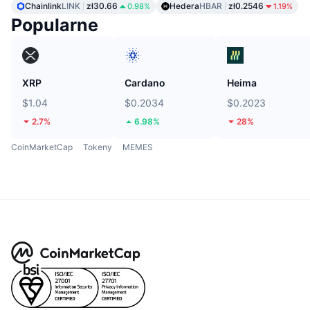
Chainlink
LINK
zł30.66
Hedera
HBAR
zł0.2546
0.98%
1.19%
Popularne
XRP
Cardano
Heima
$1.04
$0.2034
$0.2023
2.7%
6.98%
28%
CoinMarketCap
Tokeny
MEMES