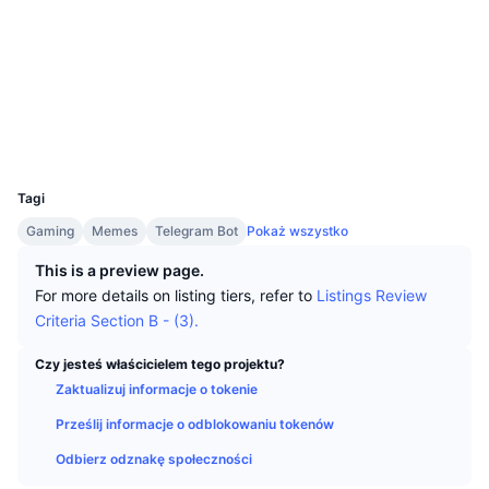
Najlepsi Traderzy
Artykuły
Wpływy/odpływy na giełdy
DEX API
Przelicznik
Tabele liderów
Spot
Media społ.
Sentyment
Biznes
Newsletter
Wskaźniki
Popularne
Instrumenty pochodne
Kontrakty
EQACQg...nLElMM
Explorer
tonviewer.com
Cennik
CMC Launch
Nadchodzące
Indeks strachu i chciwości.
Wallets
UCID
Zasoby
34012
CMC Labs
Ostatnio dodane
Indeks sezonu Altcoinów
Tagi
CMC Max
Wzrosty i spadki
Wskaźniki cyklu rynkowego
Gaming
Memes
Telegram Bot
Pokaż wszystko
Dokumentacja
This is a preview page.
Najważniejsze wiadomości
Najczęściej wyświetlane
Dominacja Bitcoina
For more details on listing tiers, refer to
Listings Review
Często zadawane pytania
Criteria Section B - (3).
Bot Telegramu
Nastawienie społeczności
CoinMarketCap 20 Index
Czy jesteś właścicielem tego projektu?
Integracje AI
Reklama
Ranking łańcuchów
CoinMarketCap 100 Index
Zaktualizuj informacje o tokenie
CMC Hub Agentów
Prześlij informacje o odblokowaniu tokenów
Rynki predykcyjne
Przepływy ETF
Widżety na stronę
Odbierz odznakę społeczności
Rynek Umiejętności