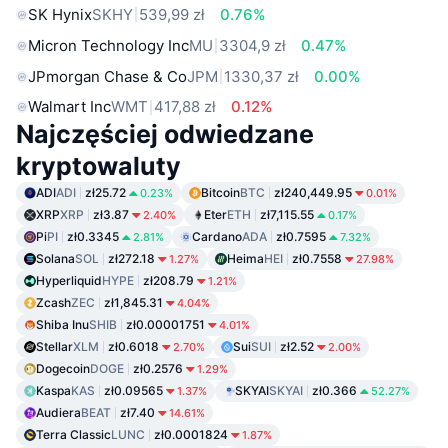
SK Hynix
SKHY
539,99 zł
0.76%
Micron Technology Inc
MU
3304,9 zł
0.47%
JPmorgan Chase & Co
JPM
1330,37 zł
0.00%
Walmart Inc
WMT
417,88 zł
0.12%
Najczęściej odwiedzane
kryptowaluty
ADI
ADI
zł25.72
Bitcoin
BTC
zł240,449.95
0.23%
0.01%
XRP
XRP
zł3.87
Eter
ETH
zł7,115.55
2.40%
0.17%
Pi
PI
zł0.3345
Cardano
ADA
zł0.7595
2.81%
7.32%
Solana
SOL
zł272.18
Heima
HEI
zł0.7558
1.27%
27.98%
Hyperliquid
HYPE
zł208.79
1.21%
Zcash
ZEC
zł1,845.31
4.04%
Shiba Inu
SHIB
zł0.00001751
4.01%
Stellar
XLM
zł0.6018
Sui
SUI
zł2.52
2.70%
2.00%
Dogecoin
DOGE
zł0.2576
1.29%
Kaspa
KAS
zł0.09565
SKYAI
SKYAI
zł0.366
1.37%
52.27%
Audiera
BEAT
zł7.40
14.61%
Terra Classic
LUNC
zł0.0001824
1.87%