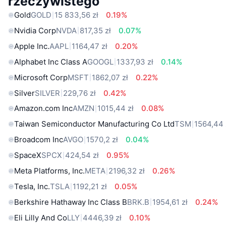
rzeczywistego
Gold
GOLD
15 833,56 zł
0.19%
Nvidia Corp
NVDA
817,35 zł
0.07%
Apple Inc.
AAPL
1164,47 zł
0.20%
Alphabet Inc Class A
GOOGL
1337,93 zł
0.14%
Microsoft Corp
MSFT
1862,07 zł
0.22%
Silver
SILVER
229,76 zł
0.42%
Amazon.com Inc
AMZN
1015,44 zł
0.08%
Taiwan Semiconductor Manufacturing Co Ltd
TSM
1564,44 
Broadcom Inc
AVGO
1570,2 zł
0.04%
SpaceX
SPCX
424,54 zł
0.95%
Meta Platforms, Inc.
META
2196,32 zł
0.26%
Tesla, Inc.
TSLA
1192,21 zł
0.05%
Berkshire Hathaway Inc Class B
BRK.B
1954,61 zł
0.24%
Eli Lilly And Co
LLY
4446,39 zł
0.10%