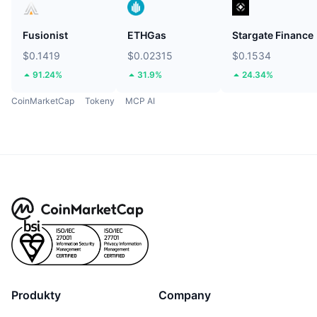
Fusionist
ETHGas
Stargate Finance
$0.1419
$0.02315
$0.1534
91.24%
31.9%
24.34%
CoinMarketCap
Tokeny
MCP AI
Produkty
Company