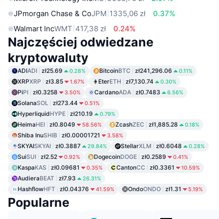
JPmorgan Chase & Co
JPM
1335,06 zł
0.37%
Walmart Inc
WMT
417,38 zł
0.24%
Najczęściej odwiedzane
kryptowaluty
ADI
ADI
zł25.69
Bitcoin
BTC
zł241,296.06
0.28%
0.11%
XRP
XRP
zł3.85
Eter
ETH
zł7,130.74
1.67%
0.30%
Pi
PI
zł0.3258
Cardano
ADA
zł0.7483
3.50%
6.56%
Solana
SOL
zł273.44
0.51%
Hyperliquid
HYPE
zł210.19
0.79%
Heima
HEI
zł0.8049
Zcash
ZEC
zł1,885.28
58.56%
0.18%
Shiba Inu
SHIB
zł0.00001721
3.58%
SKYAI
SKYAI
zł0.3887
Stellar
XLM
zł0.6048
29.84%
0.28%
Sui
SUI
zł2.52
Dogecoin
DOGE
zł0.2589
0.92%
0.41%
Kaspa
KAS
zł0.09681
Canton
CC
zł0.3361
0.35%
10.59%
Audiera
BEAT
zł7.93
26.31%
Hashflow
HFT
zł0.04376
Ondo
ONDO
zł1.31
41.59%
5.19%
Popularne