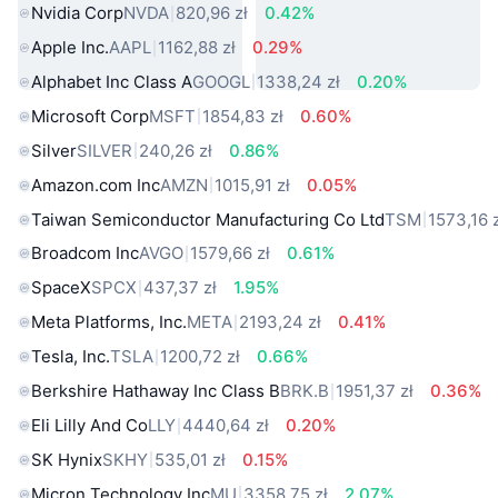
Nvidia Corp
NVDA
820,96 zł
0.42%
Apple Inc.
AAPL
1162,88 zł
0.29%
Alphabet Inc Class A
GOOGL
1338,24 zł
0.20%
Microsoft Corp
MSFT
1854,83 zł
0.60%
Silver
SILVER
240,26 zł
0.86%
Amazon.com Inc
AMZN
1015,91 zł
0.05%
Taiwan Semiconductor Manufacturing Co Ltd
TSM
1573,16 
Broadcom Inc
AVGO
1579,66 zł
0.61%
SpaceX
SPCX
437,37 zł
1.95%
Meta Platforms, Inc.
META
2193,24 zł
0.41%
Tesla, Inc.
TSLA
1200,72 zł
0.66%
Berkshire Hathaway Inc Class B
BRK.B
1951,37 zł
0.36%
Eli Lilly And Co
LLY
4440,64 zł
0.20%
SK Hynix
SKHY
535,01 zł
0.15%
Micron Technology Inc
MU
3358,75 zł
2.07%