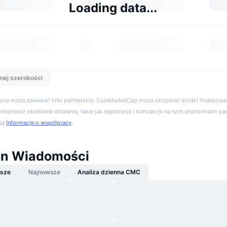
Loading data...
nej szerokości
trona może zawierać linki partnerskie. CoinMarketCap może otrzymać środki finansowe,
podejmiesz określone działania, takie jak rejestracja i transakcje na tych platformach pa
cją
Informacje o współpracy
.
in Wiadomości
jsze
Najnowsze
Analiza dzienna CMC