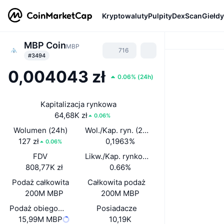
Kryptowaluty
Pulpity
DexScan
Giełdy
MBP Coin
MBP
716
#3494
0,004043 zł
0.06%
(
24h
)
Kapitalizacja rynkowa
64,68K zł
0.06%
Wolumen (24h)
Wol./Kap. ryn. (24 h)
127 zł
0,1963%
0.06%
FDV
Likw./Kap. rynkowa
808,77K zł
0.66%
Podaż całkowita
Całkowita podaż
200M MBP
200M MBP
Podaż obiegowa
Posiadacze
15,99M MBP
10,19K