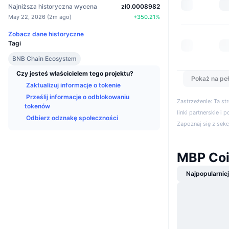
Najniższa historyczna wycena
zł0.0008982
May 22, 2026
(
2m ago
)
+
350.21
%
Zobacz dane historyczne
Tagi
BNB Chain Ecosystem
Czy jesteś właścicielem tego projektu?
Pokaż na peł
Zaktualizuj informacje o tokenie
Prześlij informacje o odblokowaniu
Zastrzeżenie: Ta s
tokenów
linki partnerskie i 
Odbierz odznakę społeczności
Zapoznaj się z sek
MBP Co
Najpopularnie