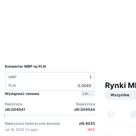
Website
Strona internetowa
Whitepaper
Media społ.
Kontrakty
0x1D42...70Df55
Explorer
bscscan.com
Wallets
UCID
33177
Konwerter MBP na PLN
MBP
Rynki M
PLN
Wydajność cenowa
24h
Wszystkie
Najniższa
Najwyższa
zł0.004041
zł0.004044
Najwyższa historyczna wycena
zł0.4033
Jul 18, 2025
(
1y ago
)
-99
%