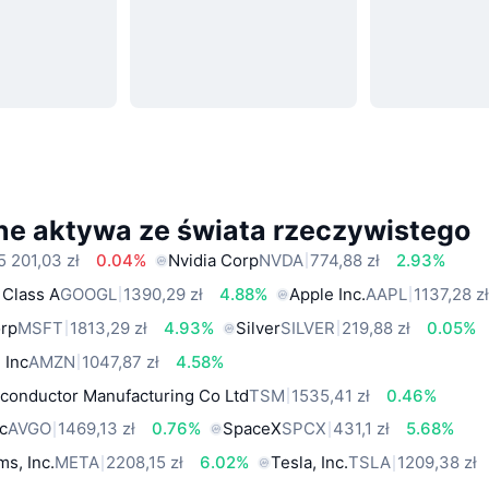
ne aktywa ze świata rzeczywistego
5 201,03 zł
0.04%
Nvidia Corp
NVDA
774,88 zł
2.93%
 Class A
GOOGL
1390,29 zł
4.88%
Apple Inc.
AAPL
1137,28 z
orp
MSFT
1813,29 zł
4.93%
Silver
SILVER
219,88 zł
0.05%
 Inc
AMZN
1047,87 zł
4.58%
conductor Manufacturing Co Ltd
TSM
1535,41 zł
0.46%
c
AVGO
1469,13 zł
0.76%
SpaceX
SPCX
431,1 zł
5.68%
ms, Inc.
META
2208,15 zł
6.02%
Tesla, Inc.
TSLA
1209,38 zł