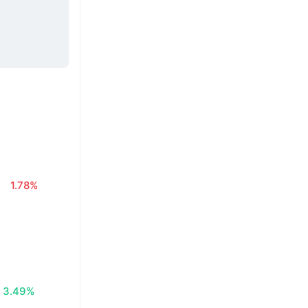
ł
1.78%
3.49%