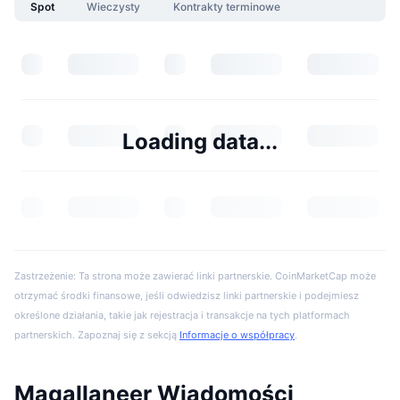
Spot
Wieczysty
Kontrakty terminowe
Loading data...
Zastrzeżenie: Ta strona może zawierać linki partnerskie. CoinMarketCap może
otrzymać środki finansowe, jeśli odwiedzisz linki partnerskie i podejmiesz
określone działania, takie jak rejestracja i transakcje na tych platformach
partnerskich. Zapoznaj się z sekcją
Informacje o współpracy
.
Magallaneer Wiadomości