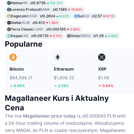
Heima
HEI
zł0.9736
102.31%
Lorenzo Protocol
BANK
zł0.1585
19.84%
Dogecoin
DOGE
zł0.2604
Sui
SUI
zł2.57
0.02%
0.11%
Stellar
XLM
zł0.612
1.46%
Terra Classic
LUNC
zł0.000185
0.69%
Kaspa
KAS
zł0.09725
Ondo
ONDO
zł1.39
0.75%
0.56%
Popularne
Bitcoin
Ethereum
XRP
$64,586.21
$1,908.33
$1.06
0.98%
2.39%
0.84%
Magallaneer Kurs i Aktualny
Cena
The live
Magallaneer price today
is zł0.000045 PLN with
a 24-hour trading volume of niedostępne.
Aktualizujemy
ceny MAGAL do PLN w czasie rzeczywistym.
Magallaneer