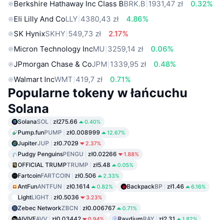
Berkshire Hathaway Inc Class B
BRK.B
1931,47 zł
0.32%
Eli Lilly And Co
LLY
4380,43 zł
4.86%
SK Hynix
SKHY
549,73 zł
2.17%
Micron Technology Inc
MU
3259,14 zł
0.06%
JPmorgan Chase & Co
JPM
1339,95 zł
0.48%
Walmart Inc
WMT
419,7 zł
0.71%
Popularne tokeny w łańcuchu
Solana
Solana
SOL
zł275.66
0.40%
Pump.fun
PUMP
zł0.008999
12.67%
Jupiter
JUP
zł0.7029
2.37%
Pudgy Penguins
PENGU
zł0.02266
1.88%
OFFICIAL TRUMP
TRUMP
zł5.48
0.05%
Fartcoin
FARTCOIN
zł0.506
2.33%
AntFun
ANTFUN
zł0.1614
Backpack
BP
zł1.46
0.82%
6.16%
Light
LIGHT
zł0.5036
3.23%
Zebec Network
ZBCN
zł0.006767
0.71%
AIVIVE
AVV
zł0.03442
Raydium
RAY
zł2.31
0.94%
1.82%