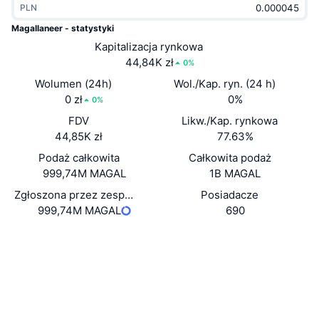
PLN
Popularne
Krypto ETF
Baza wiedzy
CMC MCP
Magallaneer - statystyki
Nowy
Kapitalizacja rynkowa
Fundusze ETF na Bitcoin
x402
Aktualności
44,84K zł
0%
Krypto
Fundusze ETF na Eter
Wolumen (24h)
Wol./Kap. ryn. (24 h)
Academy
0 zł
0%
0%
Polityka
FDV
Likw./Kap. rynkowa
Analiza techniczna
Badania
44,85K zł
77.63%
Sporty
Podaż całkowita
Całkowita podaż
RSI
Filmy
999,74M MAGAL
1B MAGAL
Finanse
MACD
Zgłoszona przez zespół podaż w obiegu
Posiadacze
Słowniczek
999,74M MAGAL
690
Technologia
Strona internetowa
Website
Instrumenty pochodne
Kampanie
NFT
Media społ.
Przegląd
Airdropy
Kontrakty
A2ZbCH...2fpump
Ogólne statystyki NFT
2.6
Likwidacje
Nagrody w postaci diamentów
Ocena (CertiK)