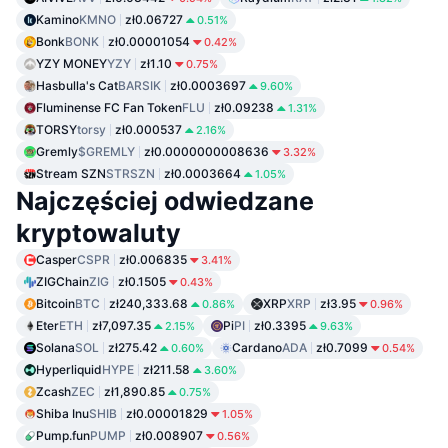
Kamino
KMNO
zł0.06727
0.51%
Bonk
BONK
zł0.00001054
0.42%
YZY MONEY
YZY
zł1.10
0.75%
Hasbulla's Cat
BARSIK
zł0.0003697
9.60%
Fluminense FC Fan Token
FLU
zł0.09238
1.31%
TORSY
torsy
zł0.000537
2.16%
Gremly
$GREMLY
zł0.0000000008636
3.32%
Stream SZN
STRSZN
zł0.0003664
1.05%
Najczęściej odwiedzane
kryptowaluty
Casper
CSPR
zł0.006835
3.41%
ZIGChain
ZIG
zł0.1505
0.43%
Bitcoin
BTC
zł240,333.68
XRP
XRP
zł3.95
0.86%
0.96%
Eter
ETH
zł7,097.35
Pi
PI
zł0.3395
2.15%
9.63%
Solana
SOL
zł275.42
Cardano
ADA
zł0.7099
0.60%
0.54%
Hyperliquid
HYPE
zł211.58
3.60%
Zcash
ZEC
zł1,890.85
0.75%
Shiba Inu
SHIB
zł0.00001829
1.05%
Pump.fun
PUMP
zł0.008907
0.56%