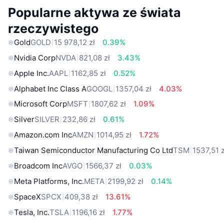
Popularne aktywa ze świata
rzeczywistego
Gold
GOLD
15 978,12 zł
0.39%
Nvidia Corp
NVDA
821,08 zł
3.43%
Apple Inc.
AAPL
1162,85 zł
0.52%
Alphabet Inc Class A
GOOGL
1357,04 zł
4.03%
Microsoft Corp
MSFT
1807,62 zł
1.09%
Silver
SILVER
232,86 zł
0.61%
Amazon.com Inc
AMZN
1014,95 zł
1.72%
Taiwan Semiconductor Manufacturing Co Ltd
TSM
1537,51 z
Broadcom Inc
AVGO
1566,37 zł
0.03%
Meta Platforms, Inc.
META
2199,92 zł
0.14%
SpaceX
SPCX
409,38 zł
13.61%
Tesla, Inc.
TSLA
1196,16 zł
1.77%