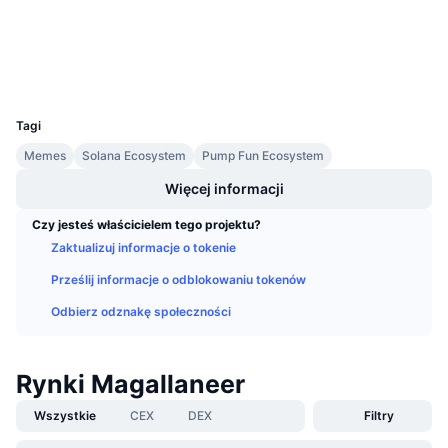
Explorer
solscan.io
Nadchodzące wyprzedaże
Stopy finansowania
Ucz się i zarabiaj
Wallets
UCID
Kalendarze
37644
Tagi
Kalendarz ICO
Memes
Solana Ecosystem
Pump Fun Ecosystem
Więcej informacji
Kalendarz wydarzeń
Czy jesteś właścicielem tego projektu?
Zaktualizuj informacje o tokenie
Prześlij informacje o odblokowaniu tokenów
Odbierz odznakę społeczności
Rynki Magallaneer
Wszystkie
CEX
DEX
Filtry