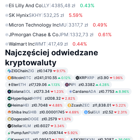
Eli Lilly And Co
LLY
4385,48 zł
0.43%
SK Hynix
SKHY
532,25 zł
5.59%
Micron Technology Inc
MU
3317,7 zł
0.49%
JPmorgan Chase & Co
JPM
1332,73 zł
0.61%
Walmart Inc
WMT
417,49 zł
0.44%
Najczęściej odwiedzane
kryptowaluty
ZIGChain
ZIG
zł0.1479
9.17%
Bitcoin
BTC
zł241,010.55
XRP
XRP
zł3.90
0.12%
1.96%
Eter
ETH
zł7,129.06
Pi
PI
zł0.3382
1.13%
4.28%
Solana
SOL
zł273.34
Cardano
ADA
zł0.7753
1.23%
8.96%
Hyperliquid
HYPE
zł208.32
2.82%
Heima
HEI
zł0.7048
Zcash
ZEC
zł1,838.01
4.88%
5.22%
Shiba Inu
SHIB
zł0.00001745
Sui
SUI
zł2.52
4.69%
2.31%
Dogecoin
DOGE
zł0.2579
1.37%
Stellar
XLM
zł0.6027
3.34%
Pump.fun
PUMP
zł0.008744
5.92%
Kaspa
KAS
zł0.09542
SKYAI
SKYAI
zł0.3087
1.78%
36.06%