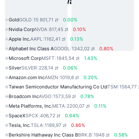
Popularne aktywa ze świata
rzeczywistego
Gold
GOLD
15 801,71 zł
0.00%
Nvidia Corp
NVDA
817,45 zł
0.10%
Apple Inc.
AAPL
1162,41 zł
0.13%
Alphabet Inc Class A
GOOGL
1342,02 zł
0.80%
Microsoft Corp
MSFT
1845,54 zł
1.43%
Silver
SILVER
228,14 zł
0.06%
Amazon.com Inc
AMZN
1019,8 zł
0.20%
Taiwan Semiconductor Manufacturing Co Ltd
TSM
1564,77 
Broadcom Inc
AVGO
1573,59 zł
0.78%
Meta Platforms, Inc.
META
2200,07 zł
0.11%
SpaceX
SPCX
406,72 zł
0.64%
Tesla, Inc.
TSLA
1189,97 zł
0.86%
Berkshire Hathaway Inc Class B
BRK.B
1948 zł
0.58%