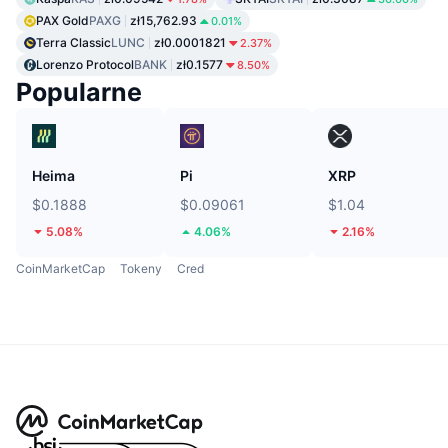
PAX Gold
PAXG
zł15,762.93
0.01%
Terra Classic
LUNC
zł0.0001821
2.37%
Lorenzo Protocol
BANK
zł0.1577
8.50%
Popularne
Heima
Pi
XRP
$0.1888
$0.09061
$1.04
5.08%
4.06%
2.16%
CoinMarketCap
Tokeny
Cred