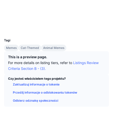
Najlepsi Traderzy
Artykuły
Wpływy/odpływy na giełdy
DEX API
Przelicznik
Media społ.
Tabele liderów
Spot
Kontrakty
0xaaee...e6e617
Sentyment
Biznes
Newsletter
Wskaźniki
Popularne
Instrumenty pochodne
Explorer
etherscan.io
Wallets
Cennik
CMC Launch
Nadchodzące
Indeks strachu i chciwości.
UCID
33426
Zasoby
CMC Labs
Tagi
Ostatnio dodane
Indeks sezonu Altcoinów
Memes
Cat-Themed
Animal Memes
CMC Max
Wzrosty i spadki
Wskaźniki cyklu rynkowego
This is a preview page.
Dokumentacja
For more details on listing tiers, refer to
Listings Review
Najważniejsze wiadomości
Najczęściej wyświetlane
Dominacja Bitcoina
Criteria Section B - (3).
Często zadawane pytania
Bot Telegramu
Nastawienie społeczności
CoinMarketCap 20 Index
Czy jesteś właścicielem tego projektu?
Zaktualizuj informacje o tokenie
Integracje AI
Reklama
Ranking łańcuchów
CoinMarketCap 100 Index
Prześlij informacje o odblokowaniu tokenów
CMC Hub Agentów
Odbierz odznakę społeczności
Rynki predykcyjne
Przepływy ETF
Widżety na stronę
Rynek Umiejętności