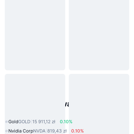
Popularne aktywa ze świata
rzeczywistego
Gold
GOLD
15 911,12 zł
0.10%
Nvidia Corp
NVDA
819,43 zł
0.10%