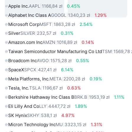
Apple Inc.
AAPL
1166,84 zł
0.45%
Alphabet Inc Class A
GOOGL
1340,23 zł
1.29%
Microsoft Corp
MSFT
1863,28 zł
2.54%
Silver
SILVER
232,57 zł
0.31%
Amazon.com Inc
AMZN
1016,89 zł
0.14%
Taiwan Semiconductor Manufacturing Co Ltd
TSM
1569,78 
Broadcom Inc
AVGO
1575,28 zł
0.55%
SpaceX
SPCX
427,41 zł
6.14%
Meta Platforms, Inc.
META
2200,28 zł
0.19%
Tesla, Inc.
TSLA
1196,67 zł
0.63%
Berkshire Hathaway Inc Class B
BRK.B
1953,19 zł
1.11%
Eli Lilly And Co
LLY
4447,72 zł
1.89%
SK Hynix
SKHY
538,1 zł
4.97%
Micron Technology Inc
MU
3323,15 zł
1.31%