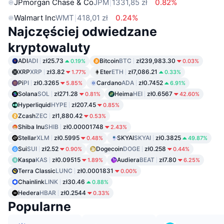
JPmorgan Chase & Co
JPM
1331,85 zł
0.82%
Walmart Inc
WMT
418,01 zł
0.24%
Najczęściej odwiedzane
kryptowaluty
ADI
ADI
zł25.73
Bitcoin
BTC
zł239,983.30
0.19%
0.03%
XRP
XRP
zł3.82
Eter
ETH
zł7,086.21
1.77%
0.33%
Pi
PI
zł0.3265
Cardano
ADA
zł0.7452
5.85%
6.91%
Solana
SOL
zł271.28
Heima
HEI
zł0.6567
0.81%
42.60%
Hyperliquid
HYPE
zł207.45
0.85%
Zcash
ZEC
zł1,880.42
0.53%
Shiba Inu
SHIB
zł0.00001748
2.43%
Stellar
XLM
zł0.5995
SKYAI
SKYAI
zł0.3825
0.48%
49.87%
Sui
SUI
zł2.52
Dogecoin
DOGE
zł0.258
0.90%
0.44%
Kaspa
KAS
zł0.09515
Audiera
BEAT
zł7.80
1.89%
6.25%
Terra Classic
LUNC
zł0.0001831
0.00%
Chainlink
LINK
zł30.46
0.88%
Hedera
HBAR
zł0.2544
0.33%
Popularne