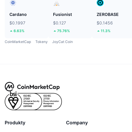
Cardano
Fusionist
ZEROBASE
$0.1997
$0.127
$0.1456
6.63%
75.76%
11.3%
CoinMarketCap
Tokeny
JoyCat Coin
Produkty
Company