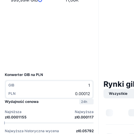
Strona internetowa
Website
Media społ.
Kontrakty
6FtbGa...Pwbonk
3.0
Ocena (CertiK)
Explorer
solscan.io
Wallets
UCID
36591
Konwerter GIB na PLN
Rynki gi
GIB
Wszystkie
PLN
Wydajność cenowa
24h
Najniższa
Najwyższa
zł0.0001155
zł0.000117
Najwyższa historyczna wycena
zł0.05792