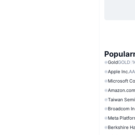
Popular
Gold
GOLD
1
Apple Inc.
AA
Microsoft C
Amazon.com
Taiwan Semi
Broadcom In
Meta Platfor
Berkshire Ha