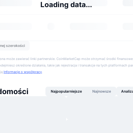
Loading data...
nej szerokości
trona może zawierać linki partnerskie. CoinMarketCap może otrzymać środki finansowe,
podejmiesz określone działania, takie jak rejestracja i transakcje na tych platformach pa
cją
Informacje o współpracy
.
domości
Najpopularniejsze
Najnowsze
Analiz