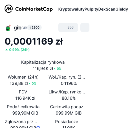
Kryptowaluty
Pulpity
DexScan
Giełdy
gib
856
#5200
GIB
0,0001169 zł
0.99%
(
24h
)
Kapitalizacja rynkowa
116,94K zł
0%
Wolumen (24h)
Wol./Kap. ryn. (24 h)
139,88 zł
0,1196%
0%
FDV
Likw./Kap. rynkowa
116,94K zł
88.16%
Podaż całkowita
Całkowita podaż
999,99M GIB
999.99M GIB
Zgłoszona przez zespół podaż w obiegu
Posiadacze
999,99M GIB
11,06K