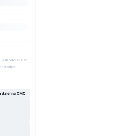
 jeśli odwiedzisz
rtnerskich.
a dzienna CMC