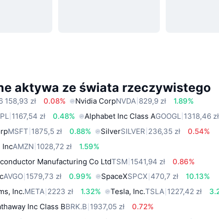
ne aktywa ze świata rzeczywistego
6 158,93 zł
0.08%
Nvidia Corp
NVDA
829,9 zł
1.89%
PL
1167,54 zł
0.48%
Alphabet Inc Class A
GOOGL
1318,46 z
orp
MSFT
1875,5 zł
0.88%
Silver
SILVER
236,35 zł
0.54%
 Inc
AMZN
1028,72 zł
1.59%
conductor Manufacturing Co Ltd
TSM
1541,94 zł
0.86%
c
AVGO
1579,73 zł
0.99%
SpaceX
SPCX
470,7 zł
10.13%
ms, Inc.
META
2223 zł
1.32%
Tesla, Inc.
TSLA
1227,42 zł
3.
thaway Inc Class B
BRK.B
1937,05 zł
0.72%