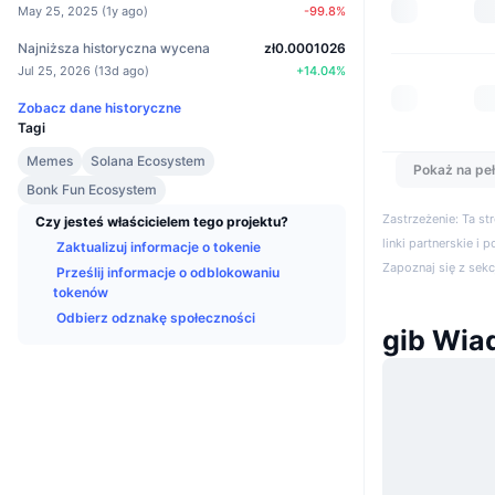
May 25, 2025
(
1y ago
)
-99.8
%
Najniższa historyczna wycena
zł0.0001026
Jul 25, 2026
(
13d ago
)
+
14.04
%
Zobacz dane historyczne
Tagi
Memes
Solana Ecosystem
Pokaż na peł
Bonk Fun Ecosystem
Zastrzeżenie: Ta s
Czy jesteś właścicielem tego projektu?
linki partnerskie i 
Zaktualizuj informacje o tokenie
Zapoznaj się z sek
Prześlij informacje o odblokowaniu
tokenów
Odbierz odznakę społeczności
gib Wia