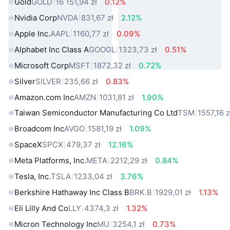
Gold
GOLD
16 151,94 zł
0.12%
Nvidia Corp
NVDA
831,67 zł
2.12%
Apple Inc.
AAPL
1160,77 zł
0.09%
Alphabet Inc Class A
GOOGL
1323,73 zł
0.51%
Microsoft Corp
MSFT
1872,32 zł
0.72%
Silver
SILVER
235,66 zł
0.83%
Amazon.com Inc
AMZN
1031,81 zł
1.90%
Taiwan Semiconductor Manufacturing Co Ltd
TSM
1557,16 z
Broadcom Inc
AVGO
1581,19 zł
1.09%
SpaceX
SPCX
479,37 zł
12.16%
Meta Platforms, Inc.
META
2212,29 zł
0.84%
Tesla, Inc.
TSLA
1233,04 zł
3.76%
Berkshire Hathaway Inc Class B
BRK.B
1929,01 zł
1.13%
Eli Lilly And Co
LLY
4374,3 zł
1.32%
Micron Technology Inc
MU
3254,1 zł
0.73%