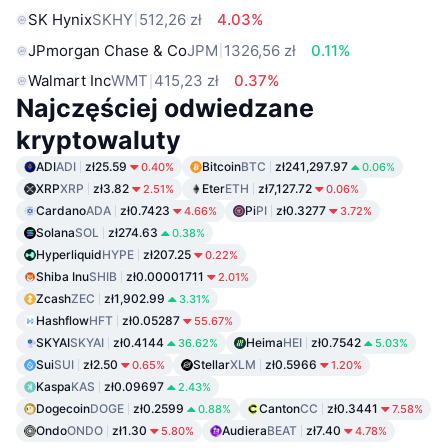
SK Hynix
SKHY
512,26 zł
4.03%
JPmorgan Chase & Co
JPM
1326,56 zł
0.11%
Walmart Inc
WMT
415,23 zł
0.37%
Najczęściej odwiedzane
kryptowaluty
ADI
ADI
zł25.59
Bitcoin
BTC
zł241,297.97
0.40%
0.06%
XRP
XRP
zł3.82
Eter
ETH
zł7,127.72
2.51%
0.06%
Cardano
ADA
zł0.7423
Pi
PI
zł0.3277
4.66%
3.72%
Solana
SOL
zł274.63
0.38%
Hyperliquid
HYPE
zł207.25
0.22%
Shiba Inu
SHIB
zł0.00001711
2.01%
Zcash
ZEC
zł1,902.99
3.31%
Hashflow
HFT
zł0.05287
55.67%
SKYAI
SKYAI
zł0.4144
Heima
HEI
zł0.7542
36.62%
5.03%
Sui
SUI
zł2.50
Stellar
XLM
zł0.5966
0.65%
1.20%
Kaspa
KAS
zł0.09697
2.43%
Dogecoin
DOGE
zł0.2599
Canton
CC
zł0.3441
0.88%
7.58%
Ondo
ONDO
zł1.30
Audiera
BEAT
zł7.40
5.80%
4.78%