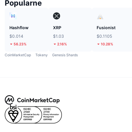
Popularne
Hashflow
XRP
Fusionist
$0.014
$1.03
$0.1105
56.23%
2.16%
10.28%
CoinMarketCap
Tokeny
Genesis Shards