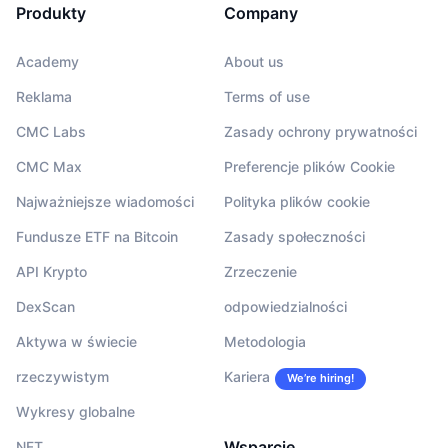
Produkty
Company
Academy
About us
Reklama
Terms of use
CMC Labs
Zasady ochrony prywatności
CMC Max
Preferencje plików Cookie
Najważniejsze wiadomości
Polityka plików cookie
Fundusze ETF na Bitcoin
Zasady społeczności
API Krypto
Zrzeczenie
DexScan
odpowiedzialności
Aktywa w świecie
Metodologia
rzeczywistym
Kariera
We’re hiring!
Wykresy globalne
Wsparcie
NFT