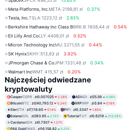
SpaceX
SPCX
498,55 zł
15.83%
Meta Platforms, Inc.
META
2199,81 zł
0.37%
Tesla, Inc.
TSLA
1223,12 zł
2.83%
Berkshire Hathaway Inc Class B
BRK.B
1938,44 zł
0.54%
Eli Lilly And Co
LLY
4409,01 zł
0.52%
Micron Technology Inc
MU
3271,55 zł
0.44%
SK Hynix
SKHY
513,63 zł
3.92%
JPmorgan Chase & Co
JPM
1331,48 zł
0.34%
Walmart Inc
WMT
415,57 zł
0.20%
Najczęściej odwiedzane
kryptowaluty
Casper
CSPR
zł0.007025
ADI
ADI
zł25.59
2.28%
0.08%
Bitcoin
BTC
zł240,793.12
XRP
XRP
zł3.84
0.24%
0.16%
Eter
ETH
zł7,118.60
Pi
PI
zł0.3347
0.14%
1.85%
Solana
SOL
zł283.95
Tutorial
TUT
zł0.6219
2.15%
213.28%
Cardano
ADA
zł0.7307
1.27%
PAX Gold
PAXG
zł16,158.92
0.21%