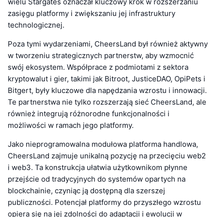
wielu Stargates oznaczał kluczowy krok w rozszerzaniu
zasięgu platformy i zwiększaniu jej infrastruktury
technologicznej.
Poza tymi wydarzeniami, CheersLand był również aktywny
w tworzeniu strategicznych partnerstw, aby wzmocnić
swój ekosystem. Współprace z podmiotami z sektora
kryptowalut i gier, takimi jak Bitroot, JusticeDAO, OpiPets i
Bitgert, były kluczowe dla napędzania wzrostu i innowacji.
Te partnerstwa nie tylko rozszerzają sieć CheersLand, ale
również integrują różnorodne funkcjonalności i
możliwości w ramach jego platformy.
Jako nieprogramowalna modułowa platforma handlowa,
CheersLand zajmuje unikalną pozycję na przecięciu web2
i web3. Ta konstrukcja ułatwia użytkownikom płynne
przejście od tradycyjnych do systemów opartych na
blockchainie, czyniąc ją dostępną dla szerszej
publiczności. Potencjał platformy do przyszłego wzrostu
opiera się na jej zdolności do adaptacji i ewolucji w