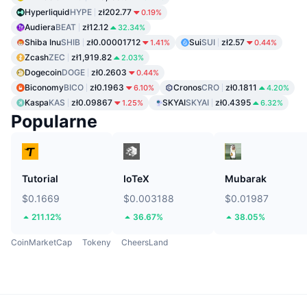
Hyperliquid
HYPE
zł202.77
0.19%
Audiera
BEAT
zł12.12
32.34%
Shiba Inu
SHIB
zł0.00001712
Sui
SUI
zł2.57
1.41%
0.44%
Zcash
ZEC
zł1,919.82
2.03%
Dogecoin
DOGE
zł0.2603
0.44%
Biconomy
BICO
zł0.1963
Cronos
CRO
zł0.1811
6.10%
4.20%
Kaspa
KAS
zł0.09867
SKYAI
SKYAI
zł0.4395
1.25%
6.32%
Popularne
Tutorial
IoTeX
Mubarak
$0.1669
$0.003188
$0.01987
211.12%
36.67%
38.05%
CoinMarketCap
Tokeny
CheersLand