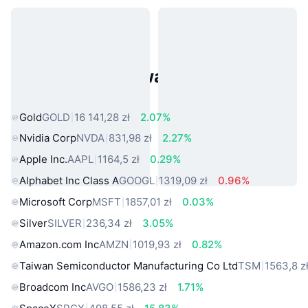
Popularne aktywa ze świata
rzeczywistego
Gold
GOLD
16 141,28 zł
2.07%
Nvidia Corp
NVDA
831,98 zł
2.27%
Apple Inc.
AAPL
1164,5 zł
0.29%
Alphabet Inc Class A
GOOGL
1319,09 zł
0.96%
Microsoft Corp
MSFT
1857,01 zł
0.03%
Silver
SILVER
236,34 zł
3.05%
Amazon.com Inc
AMZN
1019,93 zł
0.82%
Taiwan Semiconductor Manufacturing Co Ltd
TSM
1563,8 z
Broadcom Inc
AVGO
1586,23 zł
1.71%