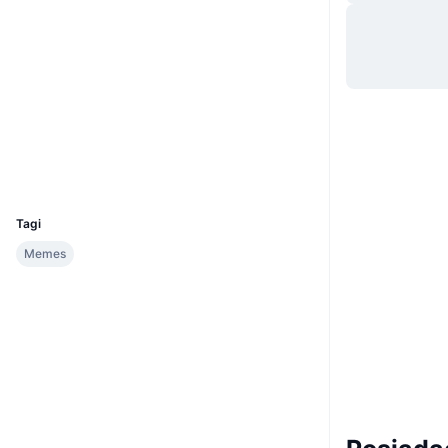
Strona internetowa
Website
Media społ.
0xD7CF...A008b3
Kontrakty
Explorer
etherscan.io
Wallets
UCID
32902
Tagi
Memes