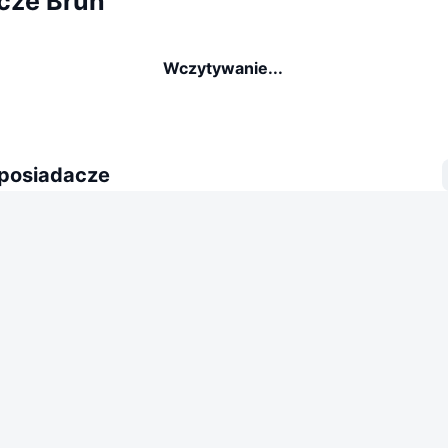
cze Bruh
Wczytywanie...
 posiadacze