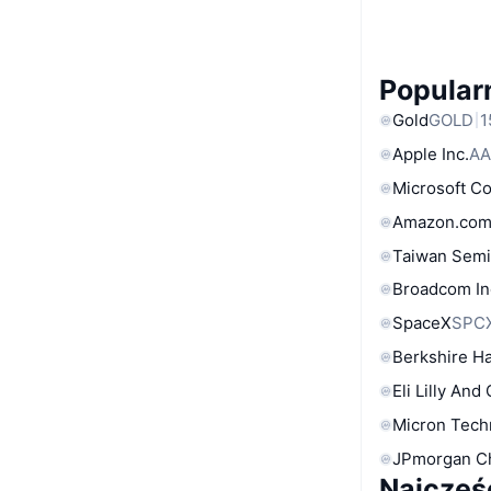
Popular
Gold
GOLD
1
Apple Inc.
AA
Microsoft C
Amazon.com
Taiwan Semi
Broadcom In
SpaceX
SPC
Berkshire Ha
Eli Lilly And
Micron Tech
JPmorgan C
Najczęś