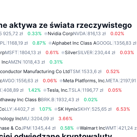
ne aktywa ze świata rzeczywistego
5 925,72 zł
0.33%
Nvidia Corp
NVDA
816,13 zł
0.02%
PL
1168,19 zł
0.87%
Alphabet Inc Class A
GOOGL
1356,83 zł
orp
MSFT
1804,13 zł
0.61%
Silver
SILVER
230,44 zł
0.03%
 Inc
AMZN
1018,43 zł
0.31%
conductor Manufacturing Co Ltd
TSM
1533,6 zł
0.52%
c
AVGO
1556,63 zł
0.06%
Meta Platforms, Inc.
META
2197,91 
X
408,89 zł
1.42%
Tesla, Inc.
TSLA
1196,77 zł
0.05%
thaway Inc Class B
BRK.B
1932,43 zł
0.02%
 Co
LLY
4402,7 zł
1.07%
SK Hynix
SKHY
525,65 zł
6.53%
nology Inc
MU
3204,09 zł
3.66%
hase & Co
JPM
1345,44 zł
0.58%
Walmart Inc
WMT
421,24 z
ciej odwiedzane kryptowaluty