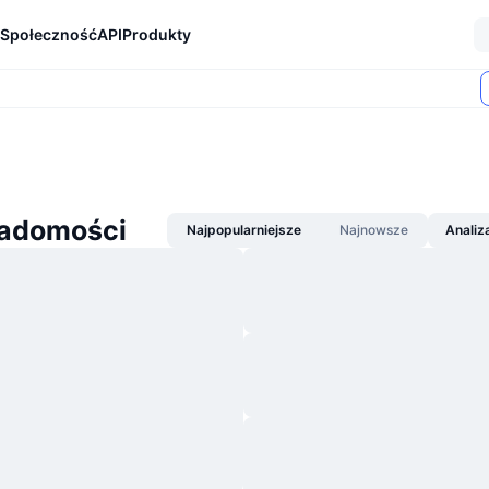
Społeczność
API
Produkty
adomości
Najpopularniejsze
Najnowsze
Analiz