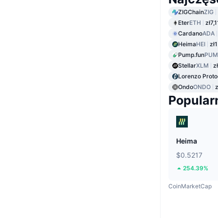
ZIGChain
ZIG
Eter
ETH
zł7,
Cardano
ADA
Heima
HEI
zł1
Pump.fun
PUM
Stellar
XLM
z
Lorenzo Proto
Ondo
ONDO
z
Popular
Heima
$0.5217
254.39%
CoinMarketCap