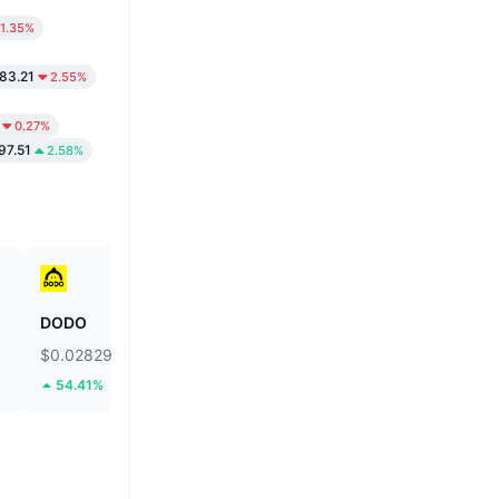
1.35%
883.21
2.55%
0.27%
97.51
2.58%
DODO
Ethereum
$0.02829
$1,909.39
54.41%
2.15%