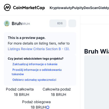
Kryptowaluty
Pulpity
DexScan
Giełdy
Bruh
606
BRUH
This is a preview page.
For more details on listing tiers, refer to
Listings Review Criteria Section B - (3).
Bruh Wi
Czy jesteś właścicielem tego projektu?
Zaktualizuj informacje o tokenie
Prześlij informacje o odblokowaniu
tokenów
Odbierz odznakę społeczności
Podaż całkowita
Całkowita podaż
1B BRUH
1B BRUH
Podaż obiegowa
1B BRUH