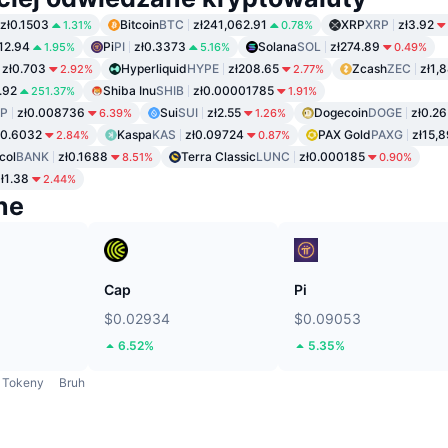
zł0.1503
Bitcoin
BTC
zł241,062.91
XRP
XRP
zł3.92
1.31%
0.78%
112.94
Pi
PI
zł0.3373
Solana
SOL
zł274.89
1.95%
5.16%
0.49%
zł0.703
Hyperliquid
HYPE
zł208.65
Zcash
ZEC
zł1,
2.92%
2.77%
.92
Shiba Inu
SHIB
zł0.00001785
251.37%
1.91%
P
zł0.008736
Sui
SUI
zł2.55
Dogecoin
DOGE
zł0.26
6.39%
1.26%
ł0.6032
Kaspa
KAS
zł0.09724
PAX Gold
PAXG
zł15,8
2.84%
0.87%
col
BANK
zł0.1688
Terra Classic
LUNC
zł0.000185
8.51%
0.90%
ł1.38
2.44%
ne
Cap
Pi
$0.02934
$0.09053
6.52%
5.35%
Tokeny
Bruh