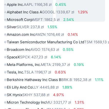
Apple Inc.
AAPL
1166,36 zł
0.45%
Alphabet Inc Class A
GOOGL
1339,67 zł
1.29%
Microsoft Corp
MSFT
1862,5 zł
2.54%
Silver
SILVER
237,8 zł
1.55%
Amazon.com Inc
AMZN
1016,46 zł
0.14%
Taiwan Semiconductor Manufacturing Co Ltd
TSM
1569,13 
Broadcom Inc
AVGO
1574,63 zł
0.55%
SpaceX
SPCX
427,23 zł
6.14%
Meta Platforms, Inc.
META
2199,37 zł
0.19%
Tesla, Inc.
TSLA
1196,17 zł
0.63%
Berkshire Hathaway Inc Class B
BRK.B
1952,38 zł
1.11%
Eli Lilly And Co
LLY
4445,88 zł
1.89%
SK Hynix
SKHY
537,88 zł
4.97%
Micron Technology Inc
MU
3321,77 zł
1.31%