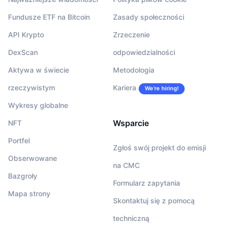
Fundusze ETF na Bitcoin
Zasady społeczności
API Krypto
Zrzeczenie
DexScan
odpowiedzialności
Aktywa w świecie
Metodologia
rzeczywistym
Kariera
We’re hiring!
Wykresy globalne
Wsparcie
NFT
Portfel
Zgłoś swój projekt do emisji
Obserwowane
na CMC
Bazgroły
Formularz zapytania
Mapa strony
Skontaktuj się z pomocą
techniczną