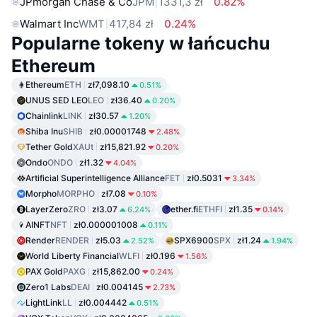
JPmorgan Chase & Co
JPM
1331,3 zł
0.82%
Walmart Inc
WMT
417,84 zł
0.24%
Popularne tokeny w łańcuchu
Ethereum
Ethereum
ETH
zł7,098.10
0.51%
UNUS SED LEO
LEO
zł36.40
0.20%
Chainlink
LINK
zł30.57
1.20%
Shiba Inu
SHIB
zł0.00001748
2.48%
Tether Gold
XAUt
zł15,821.92
0.20%
Ondo
ONDO
zł1.32
4.04%
Artificial Superintelligence Alliance
FET
zł0.5031
3.34%
Morpho
MORPHO
zł7.08
0.10%
LayerZero
ZRO
zł3.07
ether.fi
ETHFI
zł1.35
6.24%
0.14%
AINFT
NFT
zł0.000001008
0.11%
Render
RENDER
zł5.03
SPX6900
SPX
zł1.24
2.52%
1.94%
World Liberty Financial
WLFI
zł0.196
1.56%
PAX Gold
PAXG
zł15,862.00
0.24%
Zero1 Labs
DEAI
zł0.004145
2.73%
LightLink
LL
zł0.004442
0.51%