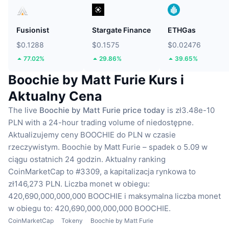
Fusionist
Stargate Finance
ETHGas
$0.1288
$0.1575
$0.02476
77.02%
29.86%
39.65%
Boochie by Matt Furie Kurs i
Aktualny Cena
The live
Boochie by Matt Furie price today
is zł3.48e-10
PLN with a 24-hour trading volume of niedostępne.
Aktualizujemy ceny BOOCHIE do PLN w czasie
rzeczywistym.
Boochie by Matt Furie – spadek o 5.09 w
ciągu ostatnich 24 godzin.
Aktualny ranking
CoinMarketCap to #3309, a kapitalizacja rynkowa to
zł146,273 PLN.
Liczba monet w obiegu:
420,690,000,000,000 BOOCHIE
i maksymalna liczba monet
w obiegu to: 420,690,000,000,000 BOOCHIE.
CoinMarketCap
Tokeny
Boochie by Matt Furie