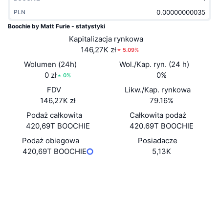
Popularne
Krypto ETF
PLN
Baza wiedzy
CMC MCP
Boochie by Matt Furie - statystyki
Nowy
Fundusze ETF na Bitcoin
Kapitalizacja rynkowa
x402
Aktualności
146,27K zł
5.09%
Krypto
Fundusze ETF na Eter
Academy
Wolumen (24h)
Wol./Kap. ryn. (24 h)
0 zł
0%
0%
Polityka
Analiza techniczna
Badania
FDV
Likw./Kap. rynkowa
146,27K zł
79.16%
Sporty
RSI
Filmy
Podaż całkowita
Całkowita podaż
420,69T BOOCHIE
Finanse
420.69T BOOCHIE
MACD
Słowniczek
Podaż obiegowa
Posiadacze
Technologia
420,69T BOOCHIE
5,13K
Instrumenty pochodne
Kampanie
Strona internetowa
Website
NFT
Media społ.
Przegląd
Airdropy
Kontrakty
0xF8EA...1A2f4A
Ogólne statystyki NFT
Explorer
etherscan.io
Likwidacje
Nagrody w postaci diamentów