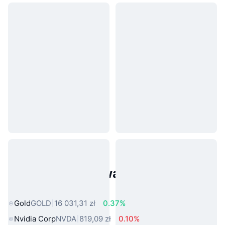
Popularne aktywa ze świata
rzeczywistego
Gold
GOLD
16 031,31 zł
0.37%
Nvidia Corp
NVDA
819,09 zł
0.10%