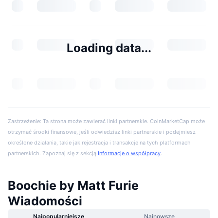
Loading data...
Zastrzeżenie: Ta strona może zawierać linki partnerskie. CoinMarketCap może
otrzymać środki finansowe, jeśli odwiedzisz linki partnerskie i podejmiesz
określone działania, takie jak rejestracja i transakcje na tych platformach
partnerskich. Zapoznaj się z sekcją
Informacje o współpracy
.
Boochie by Matt Furie
Wiadomości
Najpopularniejsze
Najnowsze