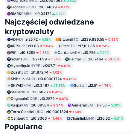
VGX Token
VGX
zł0.0004065
0.63%
Frontier
FRONT
zł0.04819
0.17%
RMRK
RMRK
zł0.04172
3.87%
Najczęściej odwiedzane
kryptowaluty
ADI
ADI
zł25.72
Bitcoin
BTC
zł239,886.55
0.18%
0.55%
XRP
XRP
zł3.83
Eter
ETH
zł7,101.85
2.04%
0.24%
Pi
PI
zł0.3285
Cardano
ADA
zł0.756
2.65%
7.90%
Solana
SOL
zł271.99
Heima
HEI
zł0.7464
1.34%
56.73%
Hyperliquid
HYPE
zł207.71
0.67%
Zcash
ZEC
zł1,872.74
1.02%
Shiba Inu
SHIB
zł0.00001724
4.05%
SKYAI
SKYAI
zł0.3467
Sui
SUI
zł2.51
25.55%
1.76%
Stellar
XLM
zł0.6023
0.43%
Dogecoin
DOGE
zł0.2579
0.87%
Kaspa
KAS
zł0.09584
Audiera
BEAT
zł7.56
2.24%
5.20%
Terra Classic
LUNC
zł0.0001824
1.58%
Canton
CC
zł0.3363
Chainlink
LINK
zł30.52
11.46%
0.01%
Popularne