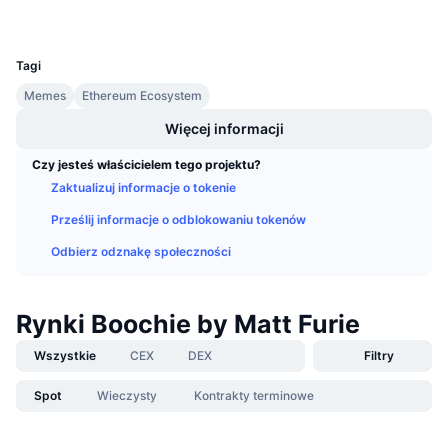
Wallets
Nadchodzące wyprzedaże
UCID
Stopy finansowania
Ucz się i zarabiaj
36564
Tagi
Kalendarze
Memes
Ethereum Ecosystem
Więcej informacji
Kalendarz ICO
Czy jesteś właścicielem tego projektu?
Zaktualizuj informacje o tokenie
Kalendarz wydarzeń
Prześlij informacje o odblokowaniu tokenów
Odbierz odznakę społeczności
Rynki Boochie by Matt Furie
Wszystkie
CEX
DEX
Filtry
Spot
Wieczysty
Kontrakty terminowe