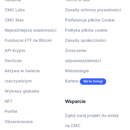
CMC Labs
Zasady ochrony prywatności
CMC Max
Preferencje plików Cookie
Najważniejsze wiadomości
Polityka plików cookie
Fundusze ETF na Bitcoin
Zasady społeczności
API Krypto
Zrzeczenie
DexScan
odpowiedzialności
Aktywa w świecie
Metodologia
rzeczywistym
Kariera
We’re hiring!
Wykresy globalne
Wsparcie
NFT
Portfel
Zgłoś swój projekt do emisji
Obserwowane
na CMC