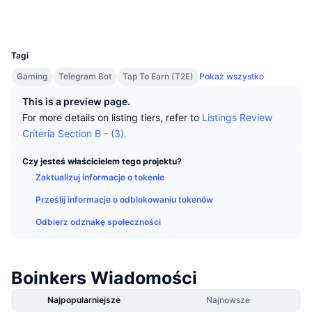
Najlepsi Traderzy
Artykuły
Wpływy/odpływy na giełdy
DEX API
Przelicznik
Media społ.
Tabele liderów
Spot
UCID
33679
Sentyment
Biznes
Newsletter
Wskaźniki
Popularne
Instrumenty pochodne
Tagi
Cennik
CMC Launch
Gaming
Telegram Bot
Tap To Earn (T2E)
Pokaż wszystko
Nadchodzące
Indeks strachu i chciwości.
This is a preview page.
Zasoby
CMC Labs
Ostatnio dodane
Indeks sezonu Altcoinów
For more details on listing tiers, refer to
Listings Review
Criteria Section B - (3).
CMC Max
Wzrosty i spadki
Wskaźniki cyklu rynkowego
Dokumentacja
Czy jesteś właścicielem tego projektu?
Najważniejsze wiadomości
Zaktualizuj informacje o tokenie
Najczęściej wyświetlane
Dominacja Bitcoina
Często zadawane pytania
Prześlij informacje o odblokowaniu tokenów
Bot Telegramu
Nastawienie społeczności
CoinMarketCap 20 Index
Odbierz odznakę społeczności
Integracje AI
Reklama
Ranking łańcuchów
CoinMarketCap 100 Index
CMC Hub Agentów
Boinkers Wiadomości
Rynki predykcyjne
Przepływy ETF
Widżety na stronę
Najpopularniejsze
Najnowsze
Rynek Umiejętności