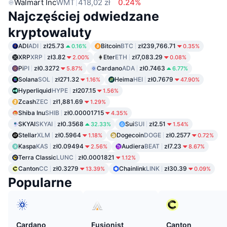
Walmart Inc
WMT
418,02 zł
0.24%
Najczęściej odwiedzane
kryptowaluty
ADI
ADI
zł25.73
Bitcoin
BTC
zł239,766.71
0.16%
0.35%
XRP
XRP
zł3.82
Eter
ETH
zł7,083.29
2.00%
0.08%
Pi
PI
zł0.3272
Cardano
ADA
zł0.7463
5.87%
6.77%
Solana
SOL
zł271.32
Heima
HEI
zł0.7679
1.16%
47.90%
Hyperliquid
HYPE
zł207.15
1.56%
Zcash
ZEC
zł1,881.69
1.29%
Shiba Inu
SHIB
zł0.00001715
4.35%
SKYAI
SKYAI
zł0.3568
Sui
SUI
zł2.51
32.33%
1.54%
Stellar
XLM
zł0.5964
Dogecoin
DOGE
zł0.2577
1.18%
0.72%
Kaspa
KAS
zł0.09494
Audiera
BEAT
zł7.23
2.56%
8.67%
Terra Classic
LUNC
zł0.0001821
1.12%
Canton
CC
zł0.3279
Chainlink
LINK
zł30.39
13.39%
0.09%
Popularne
Cardano
Fusionist
Canton