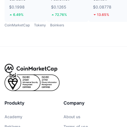
$0.1998
$0.1265
$0.08778
6.49%
72.76%
13.65%
CoinMarketCap
Tokeny
Boinkers
Produkty
Company
Academy
About us
Reklama
Terms of use