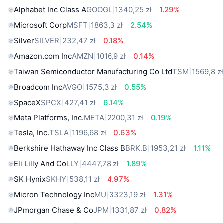
Alphabet Inc Class A
GOOGL
1340,25 zł
1.29%
Microsoft Corp
MSFT
1863,3 zł
2.54%
Silver
SILVER
232,47 zł
0.18%
Amazon.com Inc
AMZN
1016,9 zł
0.14%
Taiwan Semiconductor Manufacturing Co Ltd
TSM
1569,8 z
Broadcom Inc
AVGO
1575,3 zł
0.55%
SpaceX
SPCX
427,41 zł
6.14%
Meta Platforms, Inc.
META
2200,31 zł
0.19%
Tesla, Inc.
TSLA
1196,68 zł
0.63%
Berkshire Hathaway Inc Class B
BRK.B
1953,21 zł
1.11%
Eli Lilly And Co
LLY
4447,78 zł
1.89%
SK Hynix
SKHY
538,11 zł
4.97%
Micron Technology Inc
MU
3323,19 zł
1.31%
JPmorgan Chase & Co
JPM
1331,87 zł
0.82%