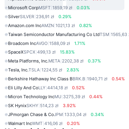
Microsoft Corp
MSFT
1859,19 zł
0.03%
Silver
SILVER
236,91 zł
0.29%
Amazon.com Inc
AMZN
1021,13 zł
0.82%
Taiwan Semiconductor Manufacturing Co Ltd
TSM
1565,63 
Broadcom Inc
AVGO
1588,09 zł
1.71%
SpaceX
SPCX
499,13 zł
15.83%
Meta Platforms, Inc.
META
2202,38 zł
0.37%
Tesla, Inc.
TSLA
1224,55 zł
2.83%
Berkshire Hathaway Inc Class B
BRK.B
1940,71 zł
0.54%
Eli Lilly And Co
LLY
4414,18 zł
0.52%
Micron Technology Inc
MU
3275,39 zł
0.44%
SK Hynix
SKHY
514,23 zł
3.92%
JPmorgan Chase & Co
JPM
1333,04 zł
0.34%
Walmart Inc
WMT
416,06 zł
0.20%