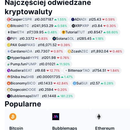
Najczęściej odwiedzane
kryptowaluty
Casper
CSPR
zł0.007187
ADI
ADI
zł25.43
1.55%
0.59%
Bitcoin
BTC
zł241,953.29
XRP
XRP
zł3.84
0.58%
0.30%
Eter
ETH
zł7,139.95
Tutorial
TUT
zł0.8547
0.48%
68.60%
Pi
PI
zł0.3372
Solana
SOL
zł285.45
0.83%
1.18%
PAX Gold
PAXG
zł16,071.52
0.39%
Cardano
ADA
zł0.7307
Zcash
ZEC
zł1,892.04
0.97%
0.46%
Hyperliquid
HYPE
zł201.98
0.76%
Pump.fun
PUMP
zł0.01021
11.50%
Audiera
BEAT
zł9.68
Bittensor
TAO
zł754.51
12.71%
1.84%
Shiba Inu
SHIB
zł0.00001735
1.47%
Biconomy
BICO
zł0.1433
Sui
SUI
zł2.57
42.84%
0.28%
Dogecoin
DOGE
zł0.2594
0.20%
Bubblemaps
BMT
zł0.1448
181.23%
Popularne
Bitcoin
Bubblemaps
Ethereum