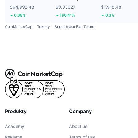
$64,992.43
$0.03927
$1,918.48
0.38%
180.41%
0.3%
CoinMarketCap
Tokeny
Bodrumspor Fan Token
Produkty
Company
Academy
About us
Reklama
Terms of use