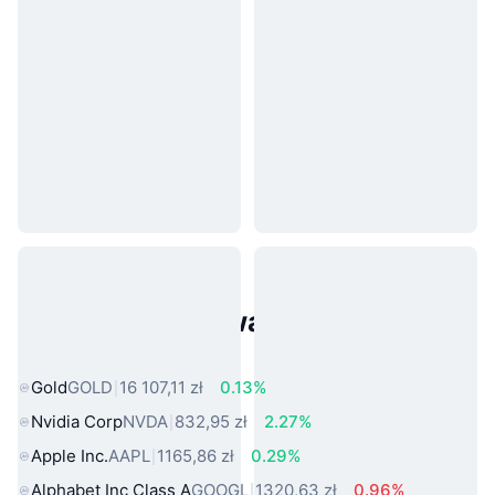
Popularne aktywa ze świata
rzeczywistego
Gold
GOLD
16 107,11 zł
0.13%
Nvidia Corp
NVDA
832,95 zł
2.27%
Apple Inc.
AAPL
1165,86 zł
0.29%
Alphabet Inc Class A
GOOGL
1320,63 zł
0.96%