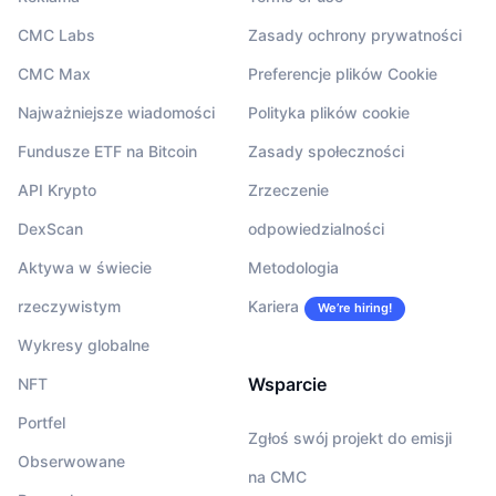
CMC Labs
Zasady ochrony prywatności
CMC Max
Preferencje plików Cookie
Najważniejsze wiadomości
Polityka plików cookie
Fundusze ETF na Bitcoin
Zasady społeczności
API Krypto
Zrzeczenie
DexScan
odpowiedzialności
Aktywa w świecie
Metodologia
rzeczywistym
Kariera
We’re hiring!
Wykresy globalne
Wsparcie
NFT
Portfel
Zgłoś swój projekt do emisji
Obserwowane
na CMC