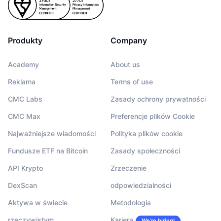
Produkty
Company
Academy
About us
Reklama
Terms of use
CMC Labs
Zasady ochrony prywatności
CMC Max
Preferencje plików Cookie
Najważniejsze wiadomości
Polityka plików cookie
Fundusze ETF na Bitcoin
Zasady społeczności
API Krypto
Zrzeczenie
DexScan
odpowiedzialności
Aktywa w świecie
Metodologia
rzeczywistym
Kariera
We’re hiring!