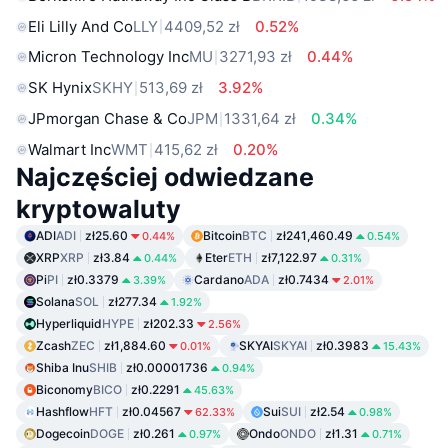
Eli Lilly And Co
LLY
4409,52 zł
0.52%
Micron Technology Inc
MU
3271,93 zł
0.44%
SK Hynix
SKHY
513,69 zł
3.92%
JPmorgan Chase & Co
JPM
1331,64 zł
0.34%
Walmart Inc
WMT
415,62 zł
0.20%
Najczęściej odwiedzane
kryptowaluty
ADI
ADI
zł25.60
Bitcoin
BTC
zł241,460.49
0.44%
0.54%
XRP
XRP
zł3.84
Eter
ETH
zł7,122.97
0.44%
0.31%
Pi
PI
zł0.3379
Cardano
ADA
zł0.7434
3.39%
2.01%
Solana
SOL
zł277.34
1.92%
Hyperliquid
HYPE
zł202.33
2.56%
Zcash
ZEC
zł1,884.60
SKYAI
SKYAI
zł0.3983
0.01%
15.43%
Shiba Inu
SHIB
zł0.00001736
0.94%
Biconomy
BICO
zł0.2291
45.63%
Hashflow
HFT
zł0.04567
Sui
SUI
zł2.54
62.33%
0.98%
Dogecoin
DOGE
zł0.261
Ondo
ONDO
zł1.31
0.97%
0.71%