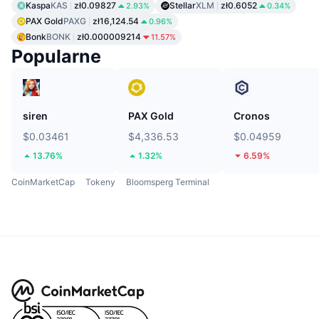
Kaspa
KAS
zł0.09827
Stellar
XLM
zł0.6052
2.93%
0.34%
PAX Gold
PAXG
zł16,124.54
0.96%
Bonk
BONK
zł0.000009214
11.57%
Popularne
siren
PAX Gold
Cronos
$0.03461
$4,336.53
$0.04959
13.76%
1.32%
6.59%
CoinMarketCap
Tokeny
Bloomsperg Terminal