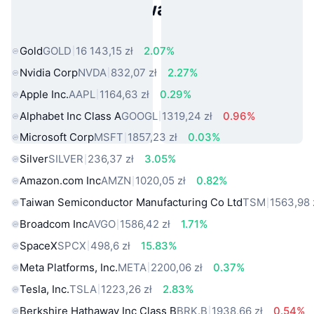
Popularne aktywa ze świata
rzeczywistego
Gold
GOLD
16 143,15 zł
2.07%
Nvidia Corp
NVDA
832,07 zł
2.27%
Apple Inc.
AAPL
1164,63 zł
0.29%
Alphabet Inc Class A
GOOGL
1319,24 zł
0.96%
Microsoft Corp
MSFT
1857,23 zł
0.03%
Silver
SILVER
236,37 zł
3.05%
Amazon.com Inc
AMZN
1020,05 zł
0.82%
Taiwan Semiconductor Manufacturing Co Ltd
TSM
1563,98 
Broadcom Inc
AVGO
1586,42 zł
1.71%
SpaceX
SPCX
498,6 zł
15.83%
Meta Platforms, Inc.
META
2200,06 zł
0.37%
Tesla, Inc.
TSLA
1223,26 zł
2.83%
Berkshire Hathaway Inc Class B
BRK.B
1938,66 zł
0.54%