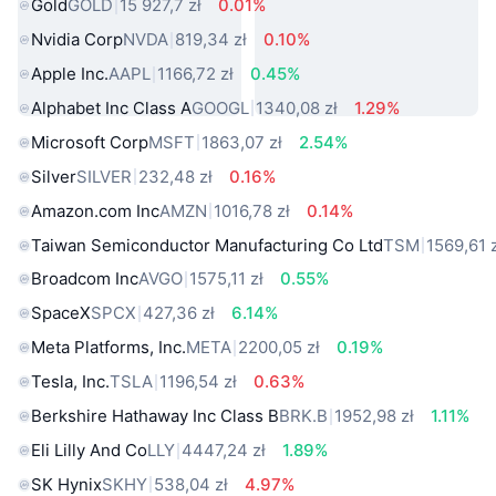
Gold
GOLD
15 927,7 zł
0.01%
Nvidia Corp
NVDA
819,34 zł
0.10%
Apple Inc.
AAPL
1166,72 zł
0.45%
Alphabet Inc Class A
GOOGL
1340,08 zł
1.29%
Microsoft Corp
MSFT
1863,07 zł
2.54%
Silver
SILVER
232,48 zł
0.16%
Amazon.com Inc
AMZN
1016,78 zł
0.14%
Taiwan Semiconductor Manufacturing Co Ltd
TSM
1569,61 
Broadcom Inc
AVGO
1575,11 zł
0.55%
SpaceX
SPCX
427,36 zł
6.14%
Meta Platforms, Inc.
META
2200,05 zł
0.19%
Tesla, Inc.
TSLA
1196,54 zł
0.63%
Berkshire Hathaway Inc Class B
BRK.B
1952,98 zł
1.11%
Eli Lilly And Co
LLY
4447,24 zł
1.89%
SK Hynix
SKHY
538,04 zł
4.97%