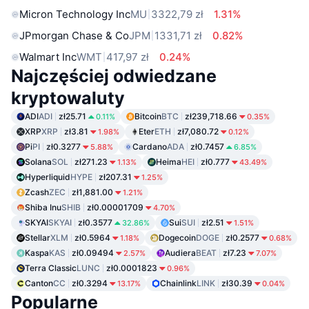
Micron Technology Inc
MU
3322,79 zł
1.31%
JPmorgan Chase & Co
JPM
1331,71 zł
0.82%
Walmart Inc
WMT
417,97 zł
0.24%
Najczęściej odwiedzane
kryptowaluty
ADI
ADI
zł25.71
Bitcoin
BTC
zł239,718.66
0.11%
0.35%
XRP
XRP
zł3.81
Eter
ETH
zł7,080.72
1.98%
0.12%
Pi
PI
zł0.3277
Cardano
ADA
zł0.7457
5.88%
6.85%
Solana
SOL
zł271.23
Heima
HEI
zł0.777
1.13%
43.49%
Hyperliquid
HYPE
zł207.31
1.25%
Zcash
ZEC
zł1,881.00
1.21%
Shiba Inu
SHIB
zł0.00001709
4.70%
SKYAI
SKYAI
zł0.3577
Sui
SUI
zł2.51
32.86%
1.51%
Stellar
XLM
zł0.5964
Dogecoin
DOGE
zł0.2577
1.18%
0.68%
Kaspa
KAS
zł0.09494
Audiera
BEAT
zł7.23
2.57%
7.07%
Terra Classic
LUNC
zł0.0001823
0.96%
Canton
CC
zł0.3294
Chainlink
LINK
zł30.39
13.17%
0.04%
Popularne