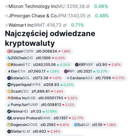
Micron Technology Inc
MU
3259,38 zł
0.06%
JPmorgan Chase & Co
JPM
1340,05 zł
0.48%
Walmart Inc
WMT
419,73 zł
0.71%
Najczęściej odwiedzane
kryptowaluty
Casper
CSPR
zł0.006834
1.89%
ZIGChain
ZIG
zł0.1506
0.33%
Bitcoin
BTC
zł240,105.06
XRP
XRP
zł3.90
0.24%
2.61%
Eter
ETH
zł7,060.17
Pi
PI
zł0.3521
1.26%
13.27%
Solana
SOL
zł273.39
Cardano
ADA
zł0.7098
1.01%
0.77%
Hyperliquid
HYPE
zł208.93
0.25%
Zcash
ZEC
zł1,886.81
1.44%
Shiba Inu
SHIB
zł0.00001793
3.02%
Pump.fun
PUMP
zł0.008812
2.12%
Heima
HEI
zł1.03
57.09%
Lorenzo Protocol
BANK
zł0.1557
22.77%
Dogecoin
DOGE
zł0.2592
Sui
SUI
zł2.55
0.81%
1.36%
Stellar
XLM
zł0.602
3.55%