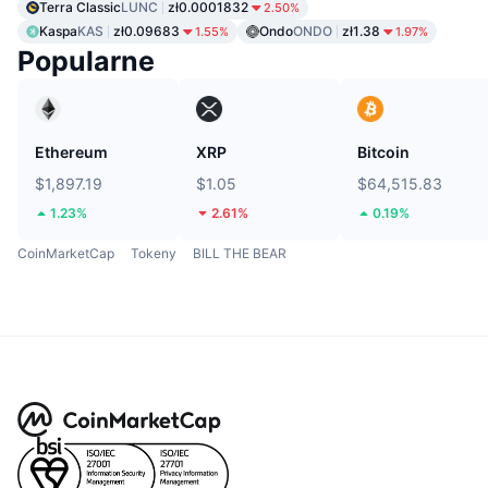
Terra Classic
LUNC
zł0.0001832
2.50%
Kaspa
KAS
zł0.09683
Ondo
ONDO
zł1.38
1.55%
1.97%
Popularne
Ethereum
XRP
Bitcoin
$1,897.19
$1.05
$64,515.83
1.23%
2.61%
0.19%
CoinMarketCap
Tokeny
BILL THE BEAR