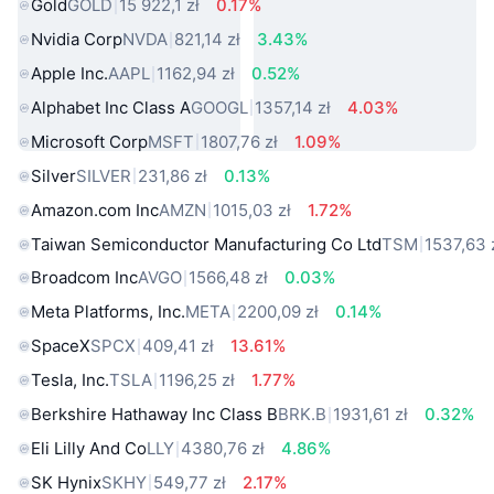
Gold
GOLD
15 922,1 zł
0.17%
Nvidia Corp
NVDA
821,14 zł
3.43%
Apple Inc.
AAPL
1162,94 zł
0.52%
Alphabet Inc Class A
GOOGL
1357,14 zł
4.03%
Microsoft Corp
MSFT
1807,76 zł
1.09%
Silver
SILVER
231,86 zł
0.13%
Amazon.com Inc
AMZN
1015,03 zł
1.72%
Taiwan Semiconductor Manufacturing Co Ltd
TSM
1537,63 
Broadcom Inc
AVGO
1566,48 zł
0.03%
Meta Platforms, Inc.
META
2200,09 zł
0.14%
SpaceX
SPCX
409,41 zł
13.61%
Tesla, Inc.
TSLA
1196,25 zł
1.77%
Berkshire Hathaway Inc Class B
BRK.B
1931,61 zł
0.32%
Eli Lilly And Co
LLY
4380,76 zł
4.86%
SK Hynix
SKHY
549,77 zł
2.17%