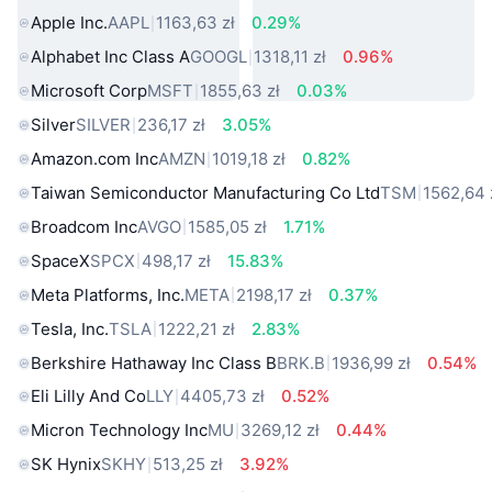
Apple Inc.
AAPL
1163,63 zł
0.29%
Alphabet Inc Class A
GOOGL
1318,11 zł
0.96%
Microsoft Corp
MSFT
1855,63 zł
0.03%
Silver
SILVER
236,17 zł
3.05%
Amazon.com Inc
AMZN
1019,18 zł
0.82%
Taiwan Semiconductor Manufacturing Co Ltd
TSM
1562,64 
Broadcom Inc
AVGO
1585,05 zł
1.71%
SpaceX
SPCX
498,17 zł
15.83%
Meta Platforms, Inc.
META
2198,17 zł
0.37%
Tesla, Inc.
TSLA
1222,21 zł
2.83%
Berkshire Hathaway Inc Class B
BRK.B
1936,99 zł
0.54%
Eli Lilly And Co
LLY
4405,73 zł
0.52%
Micron Technology Inc
MU
3269,12 zł
0.44%
SK Hynix
SKHY
513,25 zł
3.92%