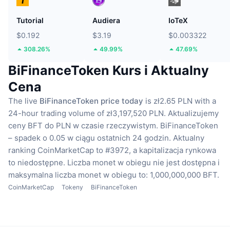
Tutorial
Audiera
IoTeX
$0.192
$3.19
$0.003322
308.26%
49.99%
47.69%
BiFinanceToken Kurs i Aktualny
Cena
The live
BiFinanceToken price today
is zł2.65 PLN with a
24-hour trading volume of zł3,197,520 PLN.
Aktualizujemy
ceny BFT do PLN w czasie rzeczywistym.
BiFinanceToken
– spadek o 0.05 w ciągu ostatnich 24 godzin.
Aktualny
ranking CoinMarketCap to #3972, a kapitalizacja rynkowa
to niedostępne.
Liczba monet w obiegu nie jest dostępna
i
maksymalna liczba monet w obiegu to: 1,000,000,000 BFT.
CoinMarketCap
Tokeny
BiFinanceToken