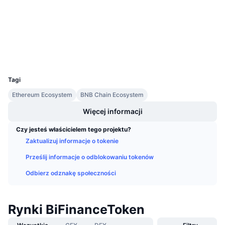
3.6
Nadchodzące wyprzedaże
Ocena (CertiK)
Stopy finansowania
Ucz się i zarabiaj
etherscan.io
Explorer
Kalendarze
Wallets
UCID
36380
Kalendarz ICO
Tagi
Ethereum Ecosystem
BNB Chain Ecosystem
Kalendarz wydarzeń
Więcej informacji
Czy jesteś właścicielem tego projektu?
Zaktualizuj informacje o tokenie
Prześlij informacje o odblokowaniu tokenów
Odbierz odznakę społeczności
Rynki BiFinanceToken