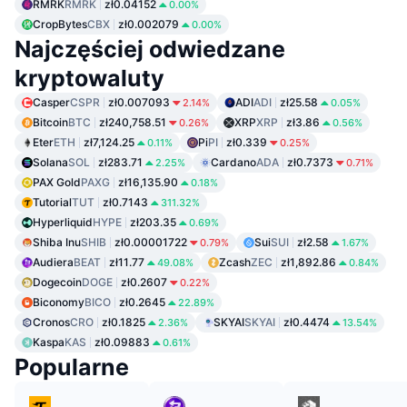
RMRK
RMRK
zł0.04152
0.00%
CropBytes
CBX
zł0.002079
0.00%
Najczęściej odwiedzane
kryptowaluty
Casper
CSPR
zł0.007093
ADI
ADI
zł25.58
2.14%
0.05%
Bitcoin
BTC
zł240,758.51
XRP
XRP
zł3.86
0.26%
0.56%
Eter
ETH
zł7,124.25
Pi
PI
zł0.339
0.11%
0.25%
Solana
SOL
zł283.71
Cardano
ADA
zł0.7373
2.25%
0.71%
PAX Gold
PAXG
zł16,135.90
0.18%
Tutorial
TUT
zł0.7143
311.32%
Hyperliquid
HYPE
zł203.35
0.69%
Shiba Inu
SHIB
zł0.00001722
Sui
SUI
zł2.58
0.79%
1.67%
Audiera
BEAT
zł11.77
Zcash
ZEC
zł1,892.86
49.08%
0.84%
Dogecoin
DOGE
zł0.2607
0.22%
Biconomy
BICO
zł0.2645
22.89%
Cronos
CRO
zł0.1825
SKYAI
SKYAI
zł0.4474
2.36%
13.54%
Kaspa
KAS
zł0.09883
0.61%
Popularne