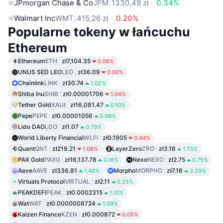
JPmorgan Chase & Co
JPM
1330,49 zł
0.34%
Walmart Inc
WMT
415,26 zł
0.20%
Popularne tokeny w łańcuchu
Ethereum
Ethereum
ETH
zł7,104.35
0.06%
UNUS SED LEO
LEO
zł36.09
0.00%
Chainlink
LINK
zł30.74
1.02%
Shiba Inu
SHIB
zł0.00001706
1.04%
Tether Gold
XAUt
zł16,081.47
0.10%
Pepe
PEPE
zł0.00001056
0.09%
Lido DAO
LDO
zł1.07
0.73%
World Liberty Financial
WLFI
zł0.1905
0.44%
Quant
QNT
zł219.21
LayerZero
ZRO
zł3.16
1.08%
1.73%
PAX Gold
PAXG
zł16,137.78
Nexo
NEXO
zł2.75
0.16%
0.75%
Aave
AAVE
zł336.81
Morpho
MORPHO
zł7.16
1.48%
3.29%
Virtuals Protocol
VIRTUAL
zł2.11
0.25%
PEAKDEFI
PEAK
zł0.0002315
1.10%
Wat
WAT
zł0.0000008724
1.09%
Kaizen Finance
KZEN
zł0.000872
0.05%