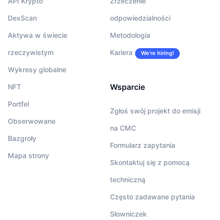
API Krypto
Zrzeczenie
DexScan
odpowiedzialności
Aktywa w świecie
Metodologia
rzeczywistym
Kariera
We’re hiring!
Wykresy globalne
Wsparcie
NFT
Portfel
Zgłoś swój projekt do emisji
Obserwowane
na CMC
Bazgroły
Formularz zapytania
Mapa strony
Skontaktuj się z pomocą
techniczną
Często zadawane pytania
Słowniczek