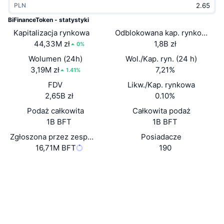
PLN
Popularne
Krypto ETF
Baza wiedzy
CMC MCP
BiFinanceToken - statystyki
Kapitalizacja rynkowa
Nowy
Odblokowana kap. rynkowa
Fundusze ETF na Bitcoin
x402
Aktualności
44,33M zł
1,8B zł
0%
Krypto
Fundusze ETF na Eter
Wolumen (24h)
Wol./Kap. ryn. (24 h)
Academy
3,19M zł
7,21%
1.41%
Polityka
FDV
Likw./Kap. rynkowa
Analiza techniczna
Badania
2,65B zł
0.10%
Sporty
Podaż całkowita
Całkowita podaż
RSI
Filmy
1B BFT
1B BFT
Finanse
MACD
Zgłoszona przez zespół podaż w obiegu
Posiadacze
Słowniczek
16,71M BFT
190
Technologia
Website
Whitepaper
Instrumenty pochodne
Kampanie
Strona internetowa
NFT
Przegląd
Airdropy
Media społ.
Ogólne statystyki NFT
0xedbf...f1e9d9
Kontrakty
Likwidacje
Nagrody w postaci diamentów