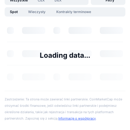
Wszystkie
CEX
DEX
Filtry
Spot
Wieczysty
Kontrakty terminowe
Loading data...
Zastrzeżenie: Ta strona może zawierać linki partnerskie. CoinMarketCap może
otrzymać środki finansowe, jeśli odwiedzisz linki partnerskie i podejmiesz
określone działania, takie jak rejestracja i transakcje na tych platformach
partnerskich. Zapoznaj się z sekcją
Informacje o współpracy
.