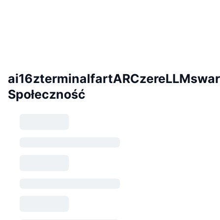
ai16zterminalfartARCzereLLMswa
Społeczność