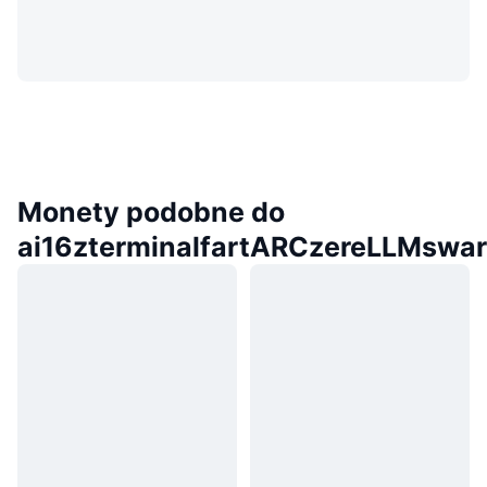
Monety podobne do
ai16zterminalfartARCzereLLMswa