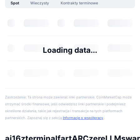
Spot
Wieczysty
Kontrakty terminowe
Loading data...
Zastrzeżenie: Ta strona może zawierać linki partnerskie. CoinMarketCap może
otrzymać środki finansowe, jeśli odwiedzisz linki partnerskie i podejmiesz
określone działania, takie jak rejestracja i transakcje na tych platformach
partnerskich. Zapoznaj się z sekcją
Informacje o współpracy
.
ai16zterminalfartARCzereLLMswa