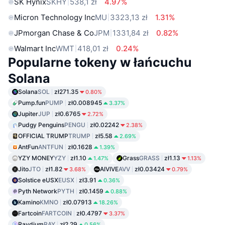
SK Hynix
SKHY
538,1 zł
4.97%
Micron Technology Inc
MU
3323,13 zł
1.31%
JPmorgan Chase & Co
JPM
1331,84 zł
0.82%
Walmart Inc
WMT
418,01 zł
0.24%
Popularne tokeny w łańcuchu
Solana
Solana
SOL
zł271.35
0.80%
Pump.fun
PUMP
zł0.008945
3.37%
Jupiter
JUP
zł0.6765
2.72%
Pudgy Penguins
PENGU
zł0.02242
2.38%
OFFICIAL TRUMP
TRUMP
zł5.58
2.69%
AntFun
ANTFUN
zł0.1628
1.39%
YZY MONEY
YZY
zł1.10
Grass
GRASS
zł1.13
1.47%
1.13%
Jito
JTO
zł1.82
AIVIVE
AVV
zł0.03424
3.68%
0.79%
Solstice eUSX
EUSX
zł3.91
0.36%
Pyth Network
PYTH
zł0.1459
0.88%
Kamino
KMNO
zł0.07913
18.26%
Fartcoin
FARTCOIN
zł0.4797
3.37%
Raydium
RAY
zł2.29
0.56%