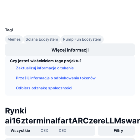
Nadchodzące wyprzedaże
Wallets
Stopy finansowania
Ucz się i zarabiaj
UCID
35204
Kalendarze
Tagi
Memes
Solana Ecosystem
Pump Fun Ecosystem
Kalendarz ICO
Więcej informacji
Kalendarz wydarzeń
Czy jesteś właścicielem tego projektu?
Zaktualizuj informacje o tokenie
Prześlij informacje o odblokowaniu tokenów
Odbierz odznakę społeczności
Rynki
ai16zterminalfartARCzereLLMswa
Wszystkie
CEX
DEX
Filtry