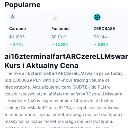
Popularne
Cardano
Fusionist
ZEROBASE
$0.1995
$0.1312
$0.144
6.71%
82.08%
9.89%
ai16zterminalfartARCzereLLMswa
Kurs i Aktualny Cena
The live
ai16zterminalfartARCzereLLMswarm price today
is zł0.000039 PLN with a 24-hour trading volume of
niedostępne.
Aktualizujemy ceny GUDTEK do PLN w
czasie rzeczywistym.
ai16zterminalfartARCzereLLMswarm
– spadek o 1.40 w ciągu ostatnich 24 godzin.
Aktualny
ranking CoinMarketCap to #7124, a kapitalizacja rynkowa
to niedostępne.
Liczba monet w obiegu nie jest dostępna
i
maksymalna liczba monet w obiegu nie jest dostępna.