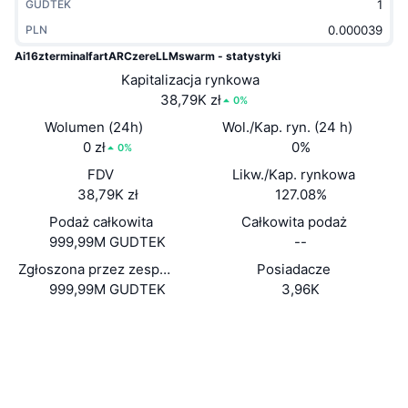
GUDTEK
Popularne
Krypto ETF
Baza wiedzy
CMC MCP
PLN
Ai16zterminalfartARCzereLLMswarm - statystyki
Nowy
Fundusze ETF na Bitcoin
x402
Aktualności
Kapitalizacja rynkowa
38,79K zł
0%
Krypto
Fundusze ETF na Eter
Academy
Wolumen (24h)
Wol./Kap. ryn. (24 h)
Polityka
0 zł
0%
0%
Analiza techniczna
Badania
FDV
Likw./Kap. rynkowa
Sporty
38,79K zł
127.08%
RSI
Filmy
Podaż całkowita
Całkowita podaż
Finanse
999,99M GUDTEK
--
MACD
Słowniczek
Zgłoszona przez zespół podaż w obiegu
Posiadacze
Technologia
999,99M GUDTEK
3,96K
Instrumenty pochodne
Kampanie
Strona internetowa
Website
NFT
Media społ.
Przegląd
Airdropy
Kontrakty
CANKci...ULpump
Ogólne statystyki NFT
Explorer
solscan.io
Likwidacje
Nagrody w postaci diamentów