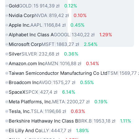
Gold
GOLD
15 914,39 zł
0.12%
Nvidia Corp
NVDA
819,42 zł
0.10%
Apple Inc.
AAPL
1166,84 zł
0.45%
Alphabet Inc Class A
GOOGL
1340,22 zł
1.29%
Microsoft Corp
MSFT
1863,27 zł
2.54%
Silver
SILVER
232,68 zł
0.36%
Amazon.com Inc
AMZN
1016,88 zł
0.14%
Taiwan Semiconductor Manufacturing Co Ltd
TSM
1569,77 
Broadcom Inc
AVGO
1575,27 zł
0.55%
SpaceX
SPCX
427,4 zł
6.14%
Meta Platforms, Inc.
META
2200,27 zł
0.19%
Tesla, Inc.
TSLA
1196,66 zł
0.63%
Berkshire Hathaway Inc Class B
BRK.B
1953,18 zł
1.11%
Eli Lilly And Co
LLY
4447,7 zł
1.89%