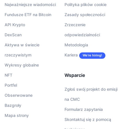
Najważniejsze wiadomości
Polityka plików cookie
Fundusze ETF na Bitcoin
Zasady społeczności
API Krypto
Zrzeczenie
DexScan
odpowiedzialności
Aktywa w świecie
Metodologia
rzeczywistym
Kariera
We’re hiring!
Wykresy globalne
Wsparcie
NFT
Portfel
Zgłoś swój projekt do emisji
Obserwowane
na CMC
Bazgroły
Formularz zapytania
Mapa strony
Skontaktuj się z pomocą