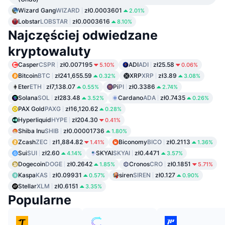
Wizard Gang
WIZARD
zł0.0003601
2.01%
Lobstar
LOBSTAR
zł0.0003616
8.10%
Najczęściej odwiedzane
kryptowaluty
Casper
CSPR
zł0.007195
ADI
ADI
zł25.58
5.10%
0.06%
Bitcoin
BTC
zł241,655.59
XRP
XRP
zł3.89
0.32%
3.08%
Eter
ETH
zł7,138.07
Pi
PI
zł0.3386
0.55%
2.74%
Solana
SOL
zł283.48
Cardano
ADA
zł0.7435
3.52%
0.26%
PAX Gold
PAXG
zł16,120.62
0.28%
Hyperliquid
HYPE
zł204.30
0.41%
Shiba Inu
SHIB
zł0.00001736
1.80%
Zcash
ZEC
zł1,884.82
Biconomy
BICO
zł0.2113
1.41%
1.36%
Sui
SUI
zł2.60
SKYAI
SKYAI
zł0.4471
4.14%
3.57%
Dogecoin
DOGE
zł0.2642
Cronos
CRO
zł0.1851
1.85%
5.71%
Kaspa
KAS
zł0.09931
siren
SIREN
zł0.127
0.57%
0.90%
Stellar
XLM
zł0.6151
3.35%
Popularne