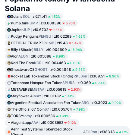
Solana
Solana
SOL
zł274.41
1.53%
Pump.fun
PUMP
zł0.008396
5.76%
Jupiter
JUP
zł0.6702
0.55%
Pudgy Penguins
PENGU
zł0.02269
1.62%
OFFICIAL TRUMP
TRUMP
zł5.48
1.42%
Billy (Bitcoin)
BILLY
zł0.004609
15.94%
Alon
ALON
zł0.005088
8.96%
Kori The Pom
KORI
zł0.004463
0.63%
GhostwareOS
GHOST
zł0.004848
9.23%
Rocket Lab Tokenized Stock (Ondo)
RKLBon
zł309.51
8.96%
Tottenham Hotspur Fan Token
SPURS
zł0.369
0.34%
METAVERSE
METAV
zł0.005619
2.93%
Mayflower AI
MAY
zł0.01182
1.41%
Argentine Football Association Fan Token
ARG
zł0.3023
0.02%
The Official 67 Coin
67
zł0.005704
7.98%
TORSY
torsy
zł0.000536
1.69%
Aiagent.app
AAA
zł0.0003552
0.12%
Aehr Test Systems Tokenized Stock
AEHRon
zł383.18
4.17%
(Ondo)