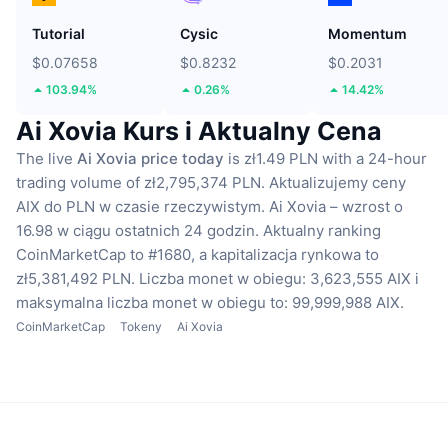
Tutorial
Cysic
Momentum
$0.07658
$0.8232
$0.2031
103.94%
0.26%
14.42%
Ai Xovia Kurs i Aktualny Cena
The live
Ai Xovia price today
is zł1.49 PLN with a 24-hour
trading volume of zł2,795,374 PLN.
Aktualizujemy ceny
AIX do PLN w czasie rzeczywistym.
Ai Xovia – wzrost o
16.98 w ciągu ostatnich 24 godzin.
Aktualny ranking
CoinMarketCap to #1680, a kapitalizacja rynkowa to
zł5,381,492 PLN.
Liczba monet w obiegu: 3,623,555 AIX
i
maksymalna liczba monet w obiegu to: 99,999,988 AIX.
CoinMarketCap
Tokeny
Ai Xovia