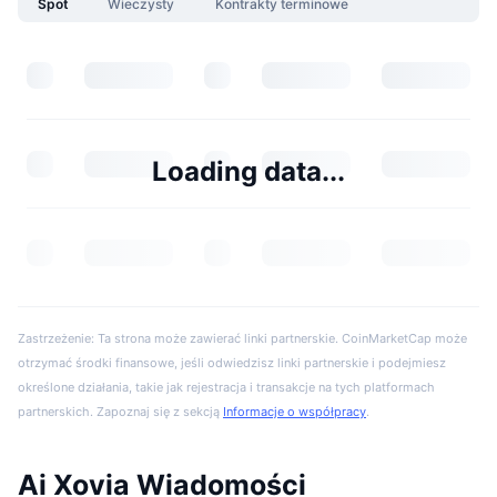
Spot
Wieczysty
Kontrakty terminowe
Loading data...
Zastrzeżenie: Ta strona może zawierać linki partnerskie. CoinMarketCap może
otrzymać środki finansowe, jeśli odwiedzisz linki partnerskie i podejmiesz
określone działania, takie jak rejestracja i transakcje na tych platformach
partnerskich. Zapoznaj się z sekcją
Informacje o współpracy
.
Ai Xovia Wiadomości