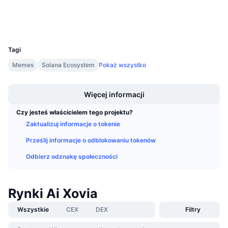
Nadchodzące wyprzedaże
Wallets
Stopy finansowania
Ucz się i zarabiaj
UCID
37257
Kalendarze
Tagi
Memes
Solana Ecosystem
Pokaż wszystko
Kalendarz ICO
Boost
Więcej informacji
Kalendarz wydarzeń
Czy jesteś właścicielem tego projektu?
Zaktualizuj informacje o tokenie
Prześlij informacje o odblokowaniu tokenów
Odbierz odznakę społeczności
Rynki Ai Xovia
Wszystkie
CEX
DEX
Filtry