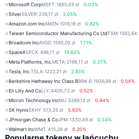
Microsoft Corp
MSFT
1855,63 zł
0.03%
Silver
SILVER
236,17 zł
3.05%
Amazon.com Inc
AMZN
1019,18 zł
0.82%
Taiwan Semiconductor Manufacturing Co Ltd
TSM
1562,64 
Broadcom Inc
AVGO
1585,05 zł
1.71%
SpaceX
SPCX
498,17 zł
15.83%
Meta Platforms, Inc.
META
2198,17 zł
0.37%
Tesla, Inc.
TSLA
1222,21 zł
2.83%
Berkshire Hathaway Inc Class B
BRK.B
1936,99 zł
0.54%
Eli Lilly And Co
LLY
4405,73 zł
0.52%
Micron Technology Inc
MU
3269,12 zł
0.44%
SK Hynix
SKHY
513,25 zł
3.92%
JPmorgan Chase & Co
JPM
1330,49 zł
0.34%
Walmart Inc
WMT
415,26 zł
0.20%
Popularne tokeny w łańcuchu