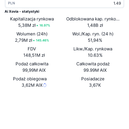
PLN
Popularne
Krypto ETF
Baza wiedzy
CMC MCP
Ai Xovia - statystyki
Kapitalizacja rynkowa
Nowy
Odblokowana kap. rynkowa
Fundusze ETF na Bitcoin
x402
Aktualności
5,38M zł
1,48B zł
16.97%
Krypto
Fundusze ETF na Eter
Wolumen (24h)
Wol./Kap. ryn. (24 h)
Academy
2,79M zł
51,94%
145.46%
Polityka
FDV
Likw./Kap. rynkowa
Analiza techniczna
Badania
148,51M zł
10.63%
Sporty
Podaż całkowita
Całkowita podaż
RSI
Filmy
99,99M AIX
99.99M AIX
Finanse
MACD
Podaż obiegowa
Posiadacze
Słowniczek
3,62M AIX
3,67K
Technologia
Strona internetowa
Website
Whitepaper
Instrumenty pochodne
Kampanie
Media społ.
NFT
Przegląd
Kontrakty
AiXxRG...NjddiF
Airdropy
3.5
Ocena (CertiK)
Ogólne statystyki NFT
Likwidacje
Explorer
solscan.io
Nagrody w postaci diamentów