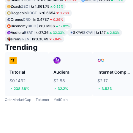
0.61%
1.32%
Zcash
ZEC
kr4,861.75
0.52%
Dogecoin
DOGE
kr0.6654
0.26%
Cronos
CRO
kr0.4737
0.29%
Biconomy
BICO
kr0.6536
17.02%
Audiera
BEAT
kr27.36
SKYAI
SKYAI
kr1.17
32.33%
2.63%
siren
SIREN
kr0.3049
7.84%
Trending
Tutorial
Audiera
Internet Computer
$0.1432
$2.88
$2.17
238.38%
32.2%
3.53%
CoinMarketCap
Tokener
YetiCoin