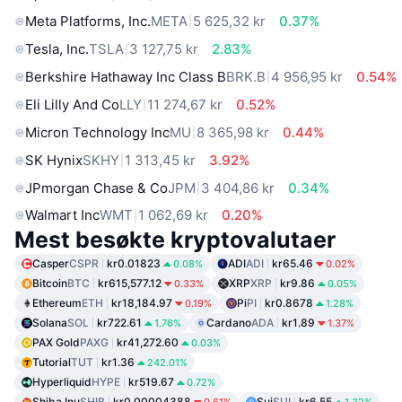
Meta Platforms, Inc.
META
5 625,32 kr
0.37%
Tesla, Inc.
TSLA
3 127,75 kr
2.83%
Berkshire Hathaway Inc Class B
BRK.B
4 956,95 kr
0.54%
Eli Lilly And Co
LLY
11 274,67 kr
0.52%
Micron Technology Inc
MU
8 365,98 kr
0.44%
SK Hynix
SKHY
1 313,45 kr
3.92%
JPmorgan Chase & Co
JPM
3 404,86 kr
0.34%
Walmart Inc
WMT
1 062,69 kr
0.20%
Mest besøkte kryptovalutaer
Casper
CSPR
kr0.01823
ADI
ADI
kr65.46
0.08%
0.02%
Bitcoin
BTC
kr615,577.12
XRP
XRP
kr9.86
0.33%
0.05%
Ethereum
ETH
kr18,184.97
Pi
PI
kr0.8678
0.19%
1.28%
Solana
SOL
kr722.61
Cardano
ADA
kr1.89
1.76%
1.37%
PAX Gold
PAXG
kr41,272.60
0.03%
Tutorial
TUT
kr1.36
242.01%
Hyperliquid
HYPE
kr519.67
0.72%
Shiba Inu
SHIB
kr0.00004388
Sui
SUI
kr6.55