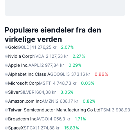
Populære eiendeler fra den
virkelige verden
Gold
GOLD
41 276,25 kr
2.07%
Nvidia Corp
NVDA
2 127,53 kr
2.27%
Apple Inc.
AAPL
2 977,84 kr
0.29%
Alphabet Inc Class A
GOOGL
3 373,16 kr
0.96%
Microsoft Corp
MSFT
4 748,73 kr
0.03%
Silver
SILVER
604,38 kr
3.05%
Amazon.com Inc
AMZN
2 608,17 kr
0.82%
Taiwan Semiconductor Manufacturing Co Ltd
TSM
3 998,93
Broadcom Inc
AVGO
4 056,3 kr
1.71%
SpaceX
SPCX
1 274,88 kr
15.83%