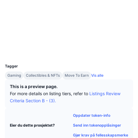
Topphandlere
Artikler
Innstrømning/utstrømning på børs
DEX API
Konverter
Ledertavler
Spot
Sosiale medier
Sentiment
Bedrift
Nyhetsbrev
Indikatorer
Trending
Derivater
Kontrakter
0xdf96...986e6f
etherscan.io
Priser
CMC Launch
Utforskere
Kommende
Frykt og grådighetsindeks.
Wallets
Ressurser
CMC Labs
Nylig lagt til
Altcoin-sesongindeks
UCID
14718
CMC Max
Vinnere og tapere
Indikatorer for markedssykluser
Tagger
Dokumentasjon
Gaming
Collectibles & NFTs
Move To Earn
Vis alle
Toppsaker
Mest besøkt
Bitcoin-dominans
Vanlige spørsmål
This is a preview page.
Telegram-bot
For more details on listing tiers, refer to
Listings Review
Fellesskapssentiment
CoinMarketCap 20-indeksen
Criteria Section B - (3).
AI-integrasjoner
Annonser
Blokkjederangering
CoinMarketCap 100-indeksen
Oppdater token-info
CMC Agent Hub
Send inn tokenopplåsinger
Eier du dette prosjektet?
Prediksjonsmarkeder
ETF-strømmer
Miniprogram på nettsteder
Markedsplass for ferdigheter
Gjør krav på fellesskapsmerke