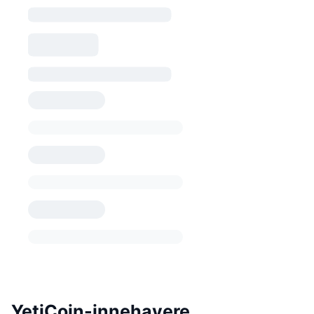
YetiCoin-innehavere