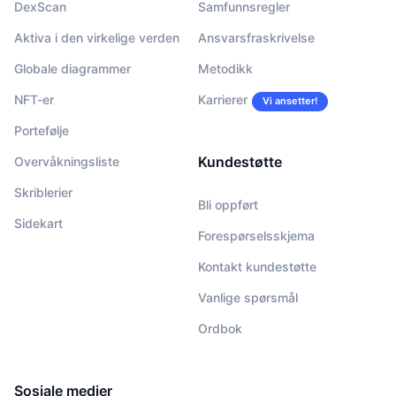
DexScan
Samfunnsregler
Aktiva i den virkelige verden
Ansvarsfraskrivelse
Globale diagrammer
Metodikk
NFT-er
Karrierer
Vi ansetter!
Portefølje
Kundestøtte
Overvåkningsliste
Skriblerier
Bli oppført
Sidekart
Forespørselsskjema
Kontakt kundestøtte
Vanlige spørsmål
Ordbok
Sosiale medier