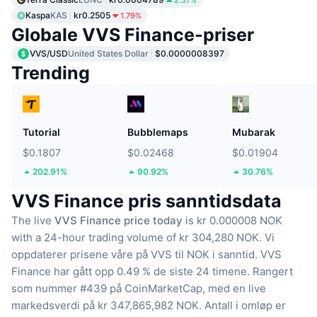
2.37%
Kaspa
KAS
kr0.2505
1.79%
Globale VVS Finance-priser
VVS/USD
United States Dollar
$0.0000008397
Trending
Tutorial
Bubblemaps
Mubarak
$0.1807
$0.02468
$0.01904
202.91%
90.92%
30.76%
VVS Finance pris sanntidsdata
The live
VVS Finance price today
is kr 0.000008 NOK
with a 24-hour trading volume of kr 304,280 NOK.
Vi
oppdaterer prisene våre på VVS til NOK i sanntid.
VVS
Finance har gått opp 0.49 % de siste 24 timene.
Rangert
som nummer #439 på CoinMarketCap, med en live
markedsverdi på kr 347,865,982 NOK.
Antall i omløp er