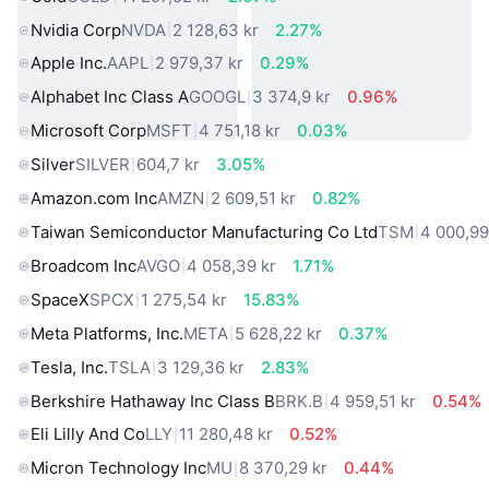
Nvidia Corp
NVDA
2 128,63 kr
2.27%
Apple Inc.
AAPL
2 979,37 kr
0.29%
Alphabet Inc Class A
GOOGL
3 374,9 kr
0.96%
Microsoft Corp
MSFT
4 751,18 kr
0.03%
Silver
SILVER
604,7 kr
3.05%
Amazon.com Inc
AMZN
2 609,51 kr
0.82%
Taiwan Semiconductor Manufacturing Co Ltd
TSM
4 000,99
Broadcom Inc
AVGO
4 058,39 kr
1.71%
SpaceX
SPCX
1 275,54 kr
15.83%
Meta Platforms, Inc.
META
5 628,22 kr
0.37%
Tesla, Inc.
TSLA
3 129,36 kr
2.83%
Berkshire Hathaway Inc Class B
BRK.B
4 959,51 kr
0.54%
Eli Lilly And Co
LLY
11 280,48 kr
0.52%
Micron Technology Inc
MU
8 370,29 kr
0.44%