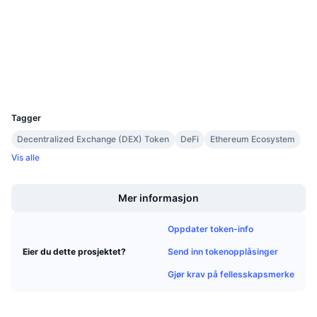
Kommende salg
3.4
Vurdering (CertiK)
Finansieringsrenter
Lær og tjen
etherscan.io
Utforskere
Kalendere
Wallets
UCID
14519
ICO-kalender
Tagger
Hendelseskalender
Decentralized Exchange (DEX) Token
DeFi
Ethereum Ecosystem
Vis alle
Boost
Mer informasjon
Oppdater token-info
Send inn tokenopplåsinger
Eier du dette prosjektet?
Gjør krav på fellesskapsmerke