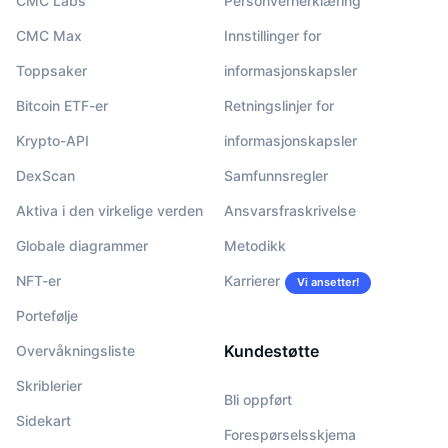
CMC Labs
Personvernerklæring
CMC Max
Innstillinger for
Toppsaker
informasjonskapsler
Bitcoin ETF-er
Retningslinjer for
Krypto-API
informasjonskapsler
DexScan
Samfunnsregler
Aktiva i den virkelige verden
Ansvarsfraskrivelse
Globale diagrammer
Metodikk
NFT-er
Karrierer
Vi ansetter!
Portefølje
Kundestøtte
Overvåkningsliste
Skriblerier
Bli oppført
Sidekart
Forespørselsskjema