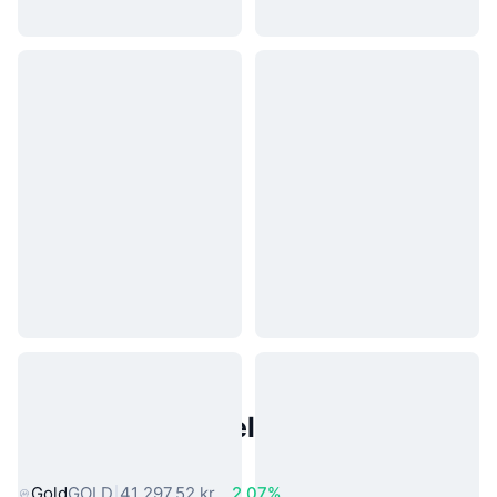
Populære eiendeler fra den
virkelige verden
Gold
GOLD
41 297,52 kr
2.07%