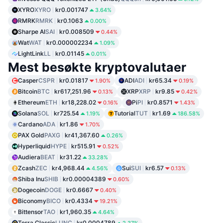
XYRO
XYRO
kr0.001747
3.64%
RMRK
RMRK
kr0.1063
0.00%
Sharpe AI
SAI
kr0.008509
0.44%
Wat
WAT
kr0.000002234
1.09%
LightLink
LL
kr0.01145
0.01%
Mest besøkte kryptovalutaer
Casper
CSPR
kr0.01817
ADI
ADI
kr65.34
1.90%
0.19%
Bitcoin
BTC
kr617,251.96
XRP
XRP
kr9.85
0.13%
0.42%
Ethereum
ETH
kr18,228.02
Pi
PI
kr0.8571
0.16%
1.43%
Solana
SOL
kr725.54
Tutorial
TUT
kr1.69
1.19%
186.58%
Cardano
ADA
kr1.86
1.70%
PAX Gold
PAXG
kr41,367.60
0.26%
Hyperliquid
HYPE
kr515.91
0.52%
Audiera
BEAT
kr31.22
33.28%
Zcash
ZEC
kr4,968.44
Sui
SUI
kr6.57
4.56%
0.13%
Shiba Inu
SHIB
kr0.00004389
0.60%
Dogecoin
DOGE
kr0.6667
0.40%
Biconomy
BICO
kr0.4334
19.21%
Bittensor
TAO
kr1,960.35
4.64%
Terra Classic
LUNC
kr0.0004789