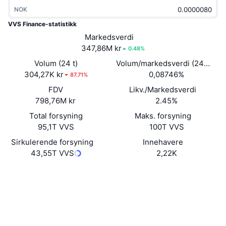
Trending
Krypto-ETF-er
NOK
Opplæring
CMC MCP
VVS Finance-statistikk
Nytt
Bitcoin ETF-er
Markedsverdi
x402
Nyheter
347,86M kr
0.48%
Krypto
Ethereum ETF-er
Volum (24 t)
Volum/markedsverdi (24 timer
Akademi
304,27K kr
0,08746%
87.71%
Politikk
Teknisk analyse
FDV
Likv./Markedsverdi
Forskning
798,76M kr
2.45%
Idrett
RSI
Videoer
Total forsyning
Maks. forsyning
95,1T VVS
100T VVS
Finans
MACD
Ordbok
Sirkulerende forsyning
Innehavere
43,55T VVS
2,22K
Teknologi
Derivater
Kampanjer
Nettsted
Website
Whitepaper
NFT
Sosiale medier
Oversikt
Airdrops
Samlet NFT-statistikk
0x839e...B0DDE3
Likvidasjoner
Diamantbelønninger
Kontrakter