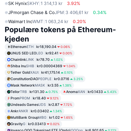
SK Hynix
SKHY
1 314,13 kr
3.92%
JPmorgan Chase & Co
JPM
3 406,61 kr
0.34%
Walmart Inc
WMT
1 063,24 kr
0.20%
Populære tokens på Ethereum-
kjeden
Ethereum
ETH
kr18,190.04
0.06%
UNUS SED LEO
LEO
kr92.41
0.00%
Chainlink
LINK
kr78.70
1.02%
Shiba Inu
SHIB
kr0.00004369
1.04%
Tether Gold
XAUt
kr41,175.14
0.10%
ConstitutionDAO
PEOPLE
kr0.0716
3.25%
Mask Network
MASK
kr3.55
1.38%
Tellor
TRB
kr131.30
Anoma
XAN
kr0.1433
0.75%
5.43%
Prom
PROM
kr18.40
9.12%
Undeads Games
UDS
kr2.87
7.72%
Ankr
ANKR
kr0.03402
1.34%
MultiBank Group
MBG
kr1.02
1.65%
Gravity
G
kr0.03413
0.02%
Invesco QQQ Tokenized ETF (Ondo)
QQQon
kr6,901.65
0.12%