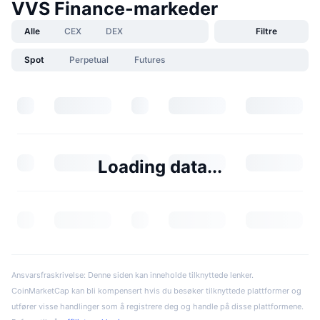
VVS Finance-markeder
Alle
CEX
DEX
Filtre
Spot
Perpetual
Futures
Loading data...
Ansvarsfraskrivelse: Denne siden kan inneholde tilknyttede lenker.
CoinMarketCap kan bli kompensert hvis du besøker tilknyttede plattformer og
utfører visse handlinger som å registrere deg og handle på disse plattformene.