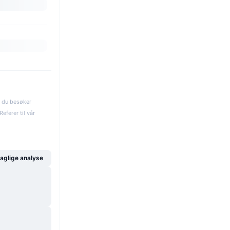
s du besøker
eferer til vår
glige analyse