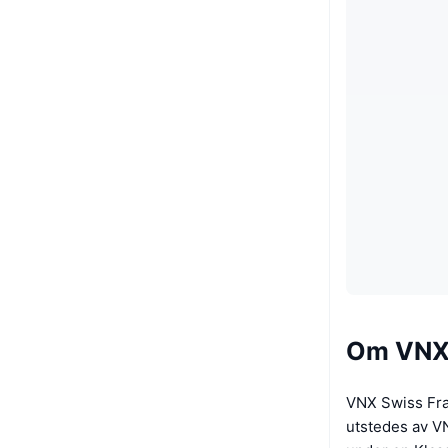
Om VNX 
VNX Swiss Fran
utstedes av VN