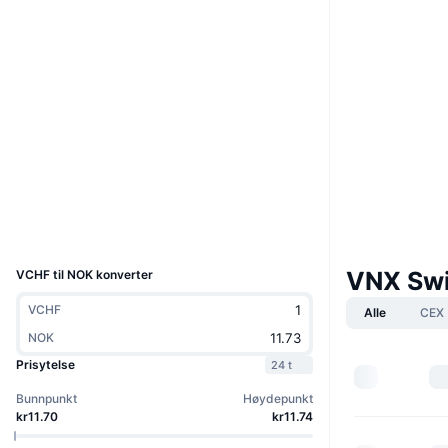
Nettsted
Website
Whitepaper
Sosiale medier
0x79d4...CFBF4f
Kontrakter
solscan.io
Utforskere
Wallets
UCID
24130
VNX Swi
VCHF til NOK konverter
VCHF
Alle
CEX
NOK
Prisytelse
24 t
Bunnpunkt
Høydepunkt
kr11.70
kr11.74