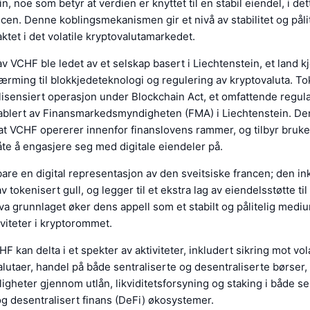
n, noe som betyr at verdien er knyttet til en stabil eiendel, i dett
ncen. Denne koblingsmekanismen gir et nivå av stabilitet og pål
aktet i det volatile kryptovalutamarkedet.
v VCHF ble ledet av et selskap basert i Liechtenstein, et land kj
nærming til blokkjedeteknologi og regulering av kryptovaluta. T
 lisensiert operasjon under Blockchain Act, et omfattende regula
blert av Finansmarkedsmyndigheten (FMA) i Liechtenstein. Den
 at VCHF opererer innenfor finanslovens rammer, og tilbyr bruk
te å engasjere seg med digitale eiendeler på.
are en digital representasjon av den sveitsiske francen; den i
 tokenisert gull, og legger til et ekstra lag av eiendelsstøtte til 
va grunnlaget øker dens appell som et stabilt og pålitelig mediu
iviteter i kryptorommet.
 kan delta i et spekter av aktiviteter, inkludert sikring mot volat
lutaer, handel på både sentraliserte og desentraliserte børser,
igheter gjennom utlån, likviditetsforsyning og staking i både se
og desentralisert finans (DeFi) økosystemer.