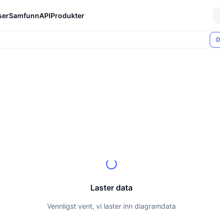
ser
Samfunn
API
Produkter
D
Laster data
Vennligst vent, vi laster inn diagramdata