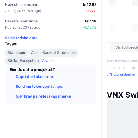
Høyeste noensinne
kr12.62
Jan 27, 2026
(
6m ago
)
-7.07
%
Laveste noensinne
kr7.46
Nov 26, 2023
(
3y ago
)
+
57.27
%
Se historiske data
Tagger
Vis full bre
Stablecoin
Asset-Backed Stablecoin
Stellar Ecosystem
Vis alle
Ansvarsfraskrivelse
tilknyttede plattfo
Eier du dette prosjektet?
affiliate-erklæring
.
Oppdater token-info
Send inn tokenopplåsinger
VNX Swi
Gjør krav på fellesskapsmerke