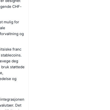
 er designet
liggende CHF-
t mulig for
tale
forvaltning og
tsiske franc
stablecoins.
 bevege deg
r bruk støttede
e,
tedelse og
 integrasjonen
valutaer. Det