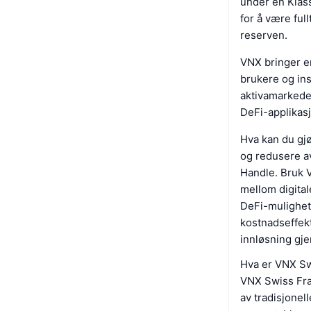
under en Klas
for å være ful
reserven.
VNX bringer en
brukere og ins
aktivamarkeder
DeFi-applikasj
Hva kan du gj
og redusere a
Handle. Bruk V
mellom digitale
DeFi-mulighet
kostnadseffekt
innløsning gje
Hva er VNX Sw
VNX Swiss Fra
av tradisjonel