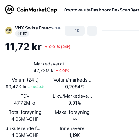
Kryptovaluta
Dashbord
DexScan
Bør
VNX Swiss Franc
VCHF
1K
#1157
11,72 kr
0.01%
(
24h
)
Markedsverdi
47,72M kr
0.01%
Volum (24 t)
Volum/markedsverdi (24 timer)
99,47K kr
0,2084%
1123.4%
FDV
Likv./Markedsverdi
47,72M kr
9.91%
Total forsyning
Maks. forsyning
4,06M VCHF
∞
Sirkulerende forsyning
Innehavere
4,06M VCHF
1,19K