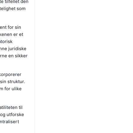
e tilfellet den
itelighet som
ent for sin
okenen er et
torisk
ne juridiske
erne en sikker
nkorporerer
sin struktur.
m for ulike
iliteten til
 og utforske
ntralisert