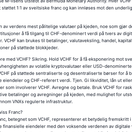
se M-lisens utstedt av Bermuda Monetary Authority. Hver VCHF
lt støttet 1:1 av sveitsiske franc og kan innløses mot den under
 av verdens mest pålitelige valutaer på kjeden, noe som gjør de
titusjoner å få tilgang til CHF-denominert verdi på tvers av digi
. VCHF kan brukes til betalinger, valutaveksling, handel, kapital
oner på støttede blokkjeder.
øre med VCHF? Sikring. Hold VCHF for å få eksponering mot svei
vhengigheten av volatile kryptovalutaer eller USD-denominerte 
CHF på støttede sentraliserte og desentraliserte børser for å
 eiendeler og CHF-referert verdi. Tjen. Gi likviditet, lån ut elle
er som involverer VCHF. Avregne og betale. Bruk VCHF for rask
ive betalinger og avregninger på kjeden, med mulighet for uts
nnom VNXs regulerte infrastruktur.
iss Franc?
nc, betegnet som VCHF, representerer et betydelig fremskritt i
le finansielle eiendeler med den voksende verdenen av digitale 