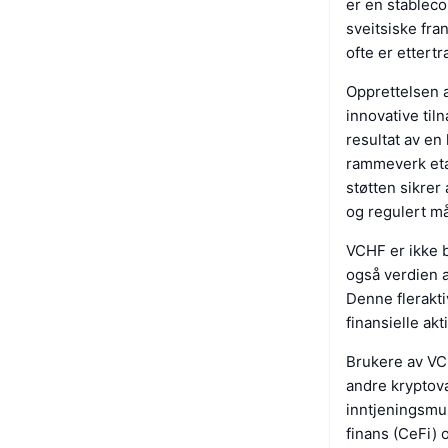
er en stablecoi
sveitsiske fra
ofte er ettertr
Opprettelsen a
innovative til
resultat av en
rammeverk eta
støtten sikrer
og regulert må
VCHF er ikke b
også verdien av
Denne flerakti
finansielle akt
Brukere av VCHF
andre kryptova
inntjeningsmul
finans (CeFi) 