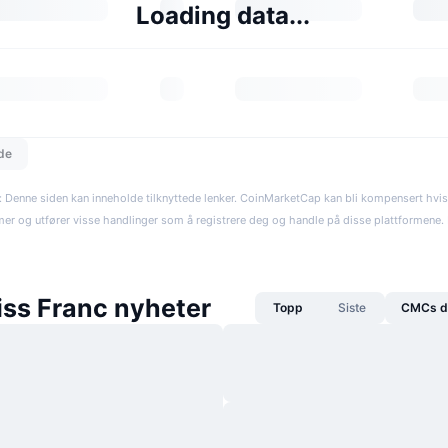
Loading data...
dde
: Denne siden kan inneholde tilknyttede lenker. CoinMarketCap kan bli kompensert hvi
rmer og utfører visse handlinger som å registrere deg og handle på disse plattformene. R
ss Franc nyheter
Topp
Siste
CMCs da