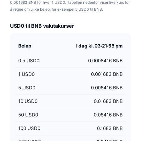
0.001683 BNB for hver 1 USD0. Tabellen nedenfor viser live kurs for
å regne om ulike beløp, for eksempel 5 USD0 til BNB.
USD0 til BNB valutakurser
Beløp
I dag kl. 03:21:55 pm
0.5
USD0
0.0008416 BNB
1
USD0
0.001683 BNB
5
USD0
0.008416 BNB
10
USD0
0.01683 BNB
50
USD0
0.08416 BNB
100
USD0
0.1683 BNB