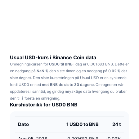
Trending
Krypto-ETF-er
Opplæring
CMC MCP
Nytt
Bitcoin ETF-er
x402
Nyheter
Krypto
Ethereum ETF-er
Akademi
Politikk
Teknisk analyse
Forskning
Usual USD-kurs i Binance Coin data
Omregningskursen for
USD0 til BNB
i dag er 0.001683 BNB.
Dette er
Idrett
RSI
Videoer
en nedgang på
NaN %
den siste timen og en nedgang på
0.02 %
det
siste døgnet.
Den siste kursretningen på Usual USD er en synkende
Finans
MACD
fordi USD0 er ned
Ordbok
mot BNB de siste 30 dagene.
Omregneren vår
oppdateres i sanntid, og gir deg nøyaktige data hver gang du bruker
Teknologi
den til å foreta en omregning.
Derivater
Kampanjer
Kurshistorikk for USD0 BNB
NFT
Oversikt
Airdrops
Dato
1 USD0 to BNB
24 t
Samlet NFT-statistikk
Likvidasjoner
Diamantbelønninger
Aug 05, 2026
0.001683 BNB
-0.09
%