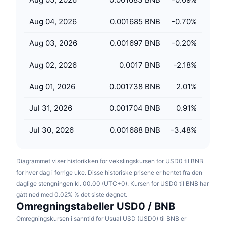
Kommende salg
Finansieringsrenter
Lær og tjen
Aug 04, 2026
0.001685 BNB
-0.70
%
Aug 03, 2026
0.001697 BNB
-0.20
%
Kalendere
Aug 02, 2026
0.0017 BNB
-2.18
%
ICO-kalender
Aug 01, 2026
0.001738 BNB
2.01
%
Hendelseskalender
Jul 31, 2026
0.001704 BNB
0.91
%
Jul 30, 2026
0.001688 BNB
-3.48
%
Diagrammet viser historikken for vekslingskursen for USD0 til BNB
for hver dag i forrige uke. Disse historiske prisene er hentet fra den
daglige stengningen kl. 00.00 (UTC+0). Kursen for USD0 til BNB har
gått ned med 0.02% % det siste døgnet.
Omregningstabeller USD0 / BNB
Omregningskursen i sanntid for Usual USD (USD0) til BNB er