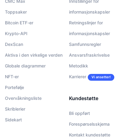
CMC Max
Innstillinger for
Toppsaker
informasjonskapsler
Bitcoin ETF-er
Retningslinjer for
Krypto-API
informasjonskapsler
DexScan
Samfunnsregler
Aktiva i den virkelige verden
Ansvarsfraskrivelse
Globale diagrammer
Metodikk
NFT-er
Karrierer
Vi ansetter!
Portefølje
Kundestøtte
Overvåkningsliste
Skriblerier
Bli oppført
Sidekart
Forespørselsskjema
Kontakt kundestøtte