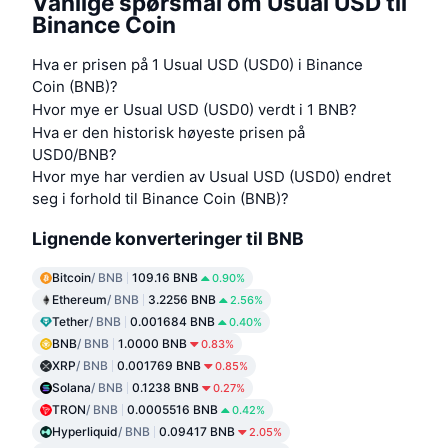
Vanlige spørsmål om Usual USD til
Binance Coin
Hva er prisen på 1 Usual USD (USD0) i Binance
Coin (BNB)?
Hvor mye er Usual USD (USD0) verdt i 1 BNB?
Hva er den historisk høyeste prisen på
USD0/BNB?
Hvor mye har verdien av Usual USD (USD0) endret
seg i forhold til Binance Coin (BNB)?
Lignende konverteringer til BNB
Bitcoin
/ BNB
109.16 BNB
0.90%
Ethereum
/ BNB
3.2256 BNB
2.56%
Tether
/ BNB
0.001684 BNB
0.40%
BNB
/ BNB
1.0000 BNB
0.83%
XRP
/ BNB
0.001769 BNB
0.85%
Solana
/ BNB
0.1238 BNB
0.27%
TRON
/ BNB
0.0005516 BNB
0.42%
Hyperliquid
/ BNB
0.09417 BNB
2.05%