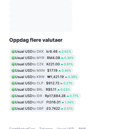
Oppdag flere valutaer
Usual USD
to DKK
kr6.48
0.62%
Usual USD
to MYR
RM4.08
0.30%
Usual USD
to CZK
Kč21.00
0.81%
Usual USD
to MXN
$17.19
0.40%
Usual USD
to KRW
₩1,421.19
0.39%
Usual USD
to CLP
$912.72
0.27%
Usual USD
to BRL
R$5.11
0.03%
Usual USD
to IDR
Rp17,884.28
0.77%
Usual USD
to HUF
Ft316.01
1.34%
Usual USD
to GBP
£0.7422
0.51%
CoinMarketCap
Tokener
Usual USD
BNB