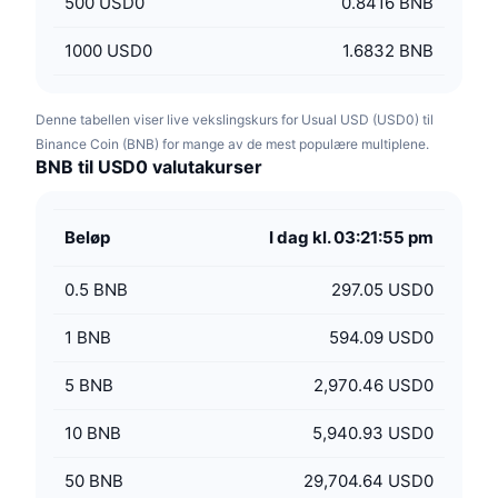
500
USD0
0.8416 BNB
1000
USD0
1.6832 BNB
Denne tabellen viser live vekslingskurs for Usual USD (USD0) til
Binance Coin (BNB) for mange av de mest populære multiplene.
BNB til USD0 valutakurser
Beløp
I dag kl. 03:21:55 pm
0.5
BNB
297.05 USD0
1
BNB
594.09 USD0
5
BNB
2,970.46 USD0
10
BNB
5,940.93 USD0
50
BNB
29,704.64 USD0