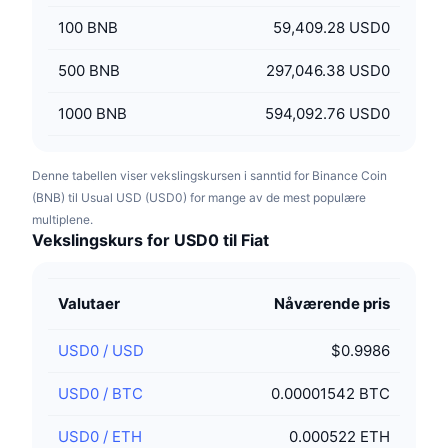
100
BNB
59,409.28 USD0
500
BNB
297,046.38 USD0
1000
BNB
594,092.76 USD0
Denne tabellen viser vekslingskursen i sanntid for Binance Coin
(BNB) til Usual USD (USD0) for mange av de mest populære
multiplene.
Vekslingskurs for USD0 til Fiat
Valutaer
Nåværende pris
USD0
/
USD
$0.9986
USD0
/
BTC
0.00001542 BTC
USD0
/
ETH
0.000522 ETH