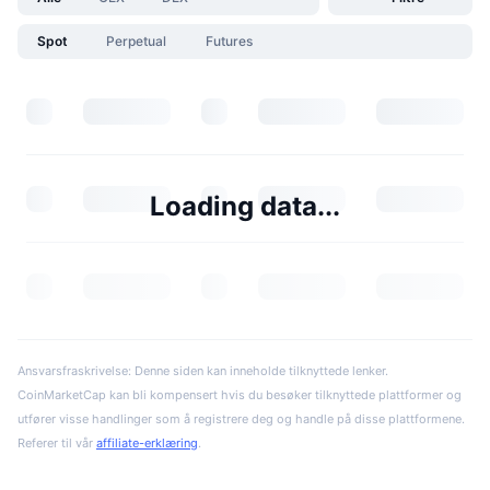
Spot
Perpetual
Futures
Loading data...
Ansvarsfraskrivelse: Denne siden kan inneholde tilknyttede lenker.
CoinMarketCap kan bli kompensert hvis du besøker tilknyttede plattformer og
utfører visse handlinger som å registrere deg og handle på disse plattformene.
Referer til vår
affiliate-erklæring
.