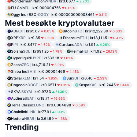
Wonderman Nation
WNDR
kr0.0677
2.20%
FU Coin
FU
kr0.000004756
0.69%
Oggy Inu (BSC)
OGGY
kr0.000000000008461
0.11%
Mest besøkte kryptovalutaer
ADI
ADI
kr65.67
Bitcoin
BTC
kr612,222.39
0.05%
0.63%
XRP
XRP
kr9.85
Ethereum
ETH
kr18,111.51
2.69%
0.47%
Pi
PI
kr0.8477
Cardano
ADA
kr1.91
1.62%
4.26%
Solana
SOL
kr691.25
Heima
HEI
kr1.92
1.79%
26.13%
Hyperliquid
HYPE
kr533.18
1.62%
Zcash
ZEC
kr4,716.21
3.91%
Shiba Inu
SHIB
kr0.00004466
4.48%
Stellar
XLM
kr1.54
Sui
SUI
kr6.40
1.85%
2.53%
Dogecoin
DOGE
kr0.6571
Kaspa
KAS
kr0.2445
1.35%
1.44%
SKYAI
SKYAI
kr0.9733
51.39%
Audiera
BEAT
kr18.71
16.66%
Terra Classic
LUNC
kr0.0004698
0.59%
Chainlink
LINK
kr77.91
0.41%
Hedera
HBAR
kr0.6499
1.38%
Trending