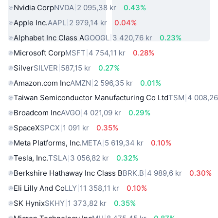
Nvidia Corp
NVDA
2 095,38 kr
0.43%
Apple Inc.
AAPL
2 979,14 kr
0.04%
Alphabet Inc Class A
GOOGL
3 420,76 kr
0.23%
Microsoft Corp
MSFT
4 754,11 kr
0.28%
Silver
SILVER
587,15 kr
0.27%
Amazon.com Inc
AMZN
2 596,35 kr
0.01%
Taiwan Semiconductor Manufacturing Co Ltd
TSM
4 008,26
Broadcom Inc
AVGO
4 021,09 kr
0.29%
SpaceX
SPCX
1 091 kr
0.35%
Meta Platforms, Inc.
META
5 619,34 kr
0.10%
Tesla, Inc.
TSLA
3 056,82 kr
0.32%
Berkshire Hathaway Inc Class B
BRK.B
4 989,6 kr
0.30%
Eli Lilly And Co
LLY
11 358,11 kr
0.10%
SK Hynix
SKHY
1 373,82 kr
0.35%