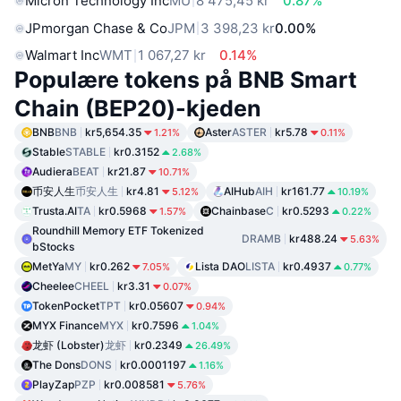
Micron Technology Inc
MU
8 475,45 kr
0.87%
JPmorgan Chase & Co
JPM
3 398,23 kr
0.00%
Walmart Inc
WMT
1 067,27 kr
0.14%
Populære tokens på BNB Smart
Chain (BEP20)-kjeden
BNB
BNB
kr5,654.35
Aster
ASTER
kr5.78
1.21%
0.11%
Stable
STABLE
kr0.3152
2.68%
Audiera
BEAT
kr21.87
10.71%
币安人生
币安人生
kr4.81
AIHub
AIH
kr161.77
5.12%
10.19%
Trusta.AI
TA
kr0.5968
Chainbase
C
kr0.5293
1.57%
0.22%
Roundhill Memory ETF Tokenized
DRAMB
kr488.24
5.63%
bStocks
MetYa
MY
kr0.262
Lista DAO
LISTA
kr0.4937
7.05%
0.77%
Cheelee
CHEEL
kr3.31
0.07%
TokenPocket
TPT
kr0.05607
0.94%
MYX Finance
MYX
kr0.7596
1.04%
龙虾 (Lobster)
龙虾
kr0.2349
26.49%
The Dons
DONS
kr0.0001197
1.16%
PlayZap
PZP
kr0.008581
5.76%