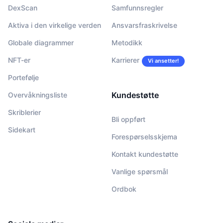
DexScan
Samfunnsregler
Aktiva i den virkelige verden
Ansvarsfraskrivelse
Globale diagrammer
Metodikk
NFT-er
Karrierer
Vi ansetter!
Portefølje
Kundestøtte
Overvåkningsliste
Skriblerier
Bli oppført
Sidekart
Forespørselsskjema
Kontakt kundestøtte
Vanlige spørsmål
Ordbok