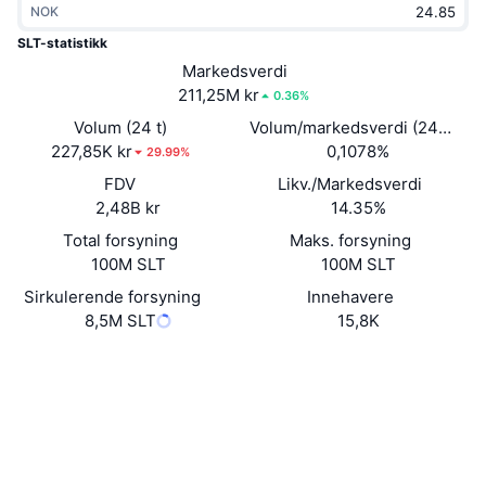
NOK
Trending
Krypto-ETF-er
Opplæring
CMC MCP
SLT-statistikk
Nytt
Markedsverdi
Bitcoin ETF-er
x402
Nyheter
211,25M kr
0.36%
Krypto
Ethereum ETF-er
Volum (24 t)
Volum/markedsverdi (24 timer
Akademi
227,85K kr
0,1078%
29.99%
Politikk
FDV
Likv./Markedsverdi
Teknisk analyse
Forskning
2,48B kr
14.35%
Idrett
Total forsyning
Maks. forsyning
RSI
Videoer
100M SLT
100M SLT
Finans
MACD
Sirkulerende forsyning
Innehavere
Ordbok
8,5M SLT
15,8K
Teknologi
Nettsted
Website
Whitepaper
Derivater
Kampanjer
NFT
Sosiale medier
Oversikt
Airdrops
Kontrakter
Samlet NFT-statistikk
0x28ba...8d2a82
Likvidasjoner
Diamantbelønninger
Audits