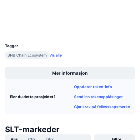
Kommende salg
Finansieringsrenter
Lær og tjen
Utforskere
bscscan.com
Wallets
Kalendere
UCID
36511
ICO-kalender
Tagger
BNB Chain Ecosystem
Vis alle
Hendelseskalender
Boost
Mer informasjon
Oppdater token-info
Send inn tokenopplåsinger
Eier du dette prosjektet?
Gjør krav på fellesskapsmerke
SLT-markeder
Alle
CEX
DEX
Filtre