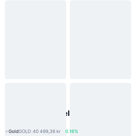
Populære eiendeler fra den
virkelige verden
Gold
GOLD
40 499,36 kr
0.16%