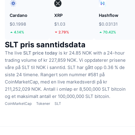
Cardano
XRP
Hashflow
$0.1998
$1.03
$0.03131
4.14%
2.79%
70.42%
SLT pris sanntidsdata
The live
SLT price today
is kr 24.85 NOK with a 24-hour
trading volume of kr 227,859 NOK.
Vi oppdaterer prisene
våre på SLT til NOK i sanntid.
SLT har gått opp 0.36 % de
siste 24 timene.
Rangert som nummer #581 på
CoinMarketCap, med en live markedsverdi på kr
211,252,029 NOK.
Antall i omløp er 8,500,000 SLT bitcoin
og et maksimalt antall er 100,000,000 SLT bitcoin.
CoinMarketCap
Tokener
SLT