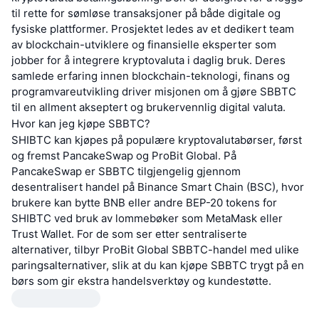
til rette for sømløse transaksjoner på både digitale og
fysiske plattformer. Prosjektet ledes av et dedikert team
av blockchain-utviklere og finansielle eksperter som
jobber for å integrere kryptovaluta i daglig bruk. Deres
samlede erfaring innen blockchain-teknologi, finans og
programvareutvikling driver misjonen om å gjøre SBBTC
til en allment akseptert og brukervennlig digital valuta.
Hvor kan jeg kjøpe SBBTC?
SHIBTC kan kjøpes på populære kryptovalutabørser, først
og fremst PancakeSwap og ProBit Global. På
PancakeSwap er SBBTC tilgjengelig gjennom
desentralisert handel på Binance Smart Chain (BSC), hvor
brukere kan bytte BNB eller andre BEP-20 tokens for
SHIBTC ved bruk av lommebøker som MetaMask eller
Trust Wallet. For de som ser etter sentraliserte
alternativer, tilbyr ProBit Global SBBTC-handel med ulike
paringsalternativer, slik at du kan kjøpe SBBTC trygt på en
børs som gir ekstra handelsverktøy og kundestøtte.