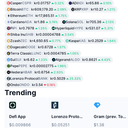
Casper
CSPR
kr0.01757
ADI
ADI
kr65.86
0.32%
0.10%
Bitcoin
BTC
kr609,179.20
XRP
XRP
kr10.27
2.09%
1.21%
Ethereum
ETH
kr17,865.51
1.75%
Cardano
ADA
kr1.86
Solana
SOL
kr705.36
3.74%
2.13%
Pi
PI
kr0.7978
Hyperliquid
HYPE
kr531.07
1.55%
5.31%
Shiba Inu
SHIB
kr0.00004788
3.54%
Zcash
ZEC
kr4,650.65
Kaspa
KAS
kr0.2529
0.77%
1.64%
Dogecoin
DOGE
kr0.6728
1.57%
Terra Classic
LUNC
kr0.0004785
1.05%
Sui
SUI
kr6.62
Algorand
ALGO
kr0.8621
1.23%
4.43%
Pepe
PEPE
kr0.00002775
1.96%
Hedera
HBAR
kr0.6754
2.93%
Lorenzo Protocol
BANK
kr0.5029
25.33%
Ondo
ONDO
kr3.54
0.18%
Trending
Defi App
Lorenzo Protocol
Gram (prev. Toncoin)
$0.009866
$0.05251
$1.38