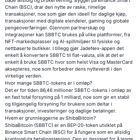
både allsidig og brukervennlig. Bygget på Binance Smart
Chain (BSC), drar den nytte av raske, rimelige
transaksjoner, noe som gjør den ideell for daglige kjøp,
transaksjoner med digitale eiendeler, gaming og globale
pengeoverføringer. Gjennom partnerskap og
integrasjoner kan SBBTC brukes på ulike plattformer, fra
NFT-markedsplasser og AI-spillmiljøer til fysiske og
nettbaserte butikker. I tillegg gjør JadeNex-appen det
enkelt å konvertere SBBTC til fiat-valuta, slik at det er
enkelt å bruke SBBTC hvor som helst Visa og MasterCard
aksepteres, noe som forbedrer dens nytteverdi i den
virkelige verden.
Hvor mange SBBTC-tokens er i omløp?
Det er for tiden 86,46 millioner SBBTC-tokens i omløp av
en fast total forsyning på 1 milliard, noe som gir en stabil
og tilgjengelig forsyning for brukere som deltar i
transaksjoner, investeringer og daglige betalinger.
Hvem er grunnleggerne av ShibaBitcoin?
ShibaBitcoin (SBBTC) er en BEP-20-token utviklet på
Binance Smart Chain (BSC) for å fungere som en allsidig
kryptovaluta betalingsløsning. Den er designet for å legge