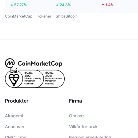
57.27%
24.8%
1.4%
CoinMarketCap
Tokener
ShibaBitcoin
Produkter
Firma
Akademi
Om oss
Annonser
Vilkår for bruk
CMC Labs
Personvernerklæring