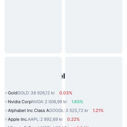
Populære eiendeler fra den
virkelige verden
Gold
GOLD
38 926,12 kr
0.03%
Nvidia Corp
NVDA
2 006,99 kr
1.65%
Alphabet Inc Class A
GOOGL
3 525,72 kr
1.21%
Apple Inc.
AAPL
2 892,69 kr
0.22%