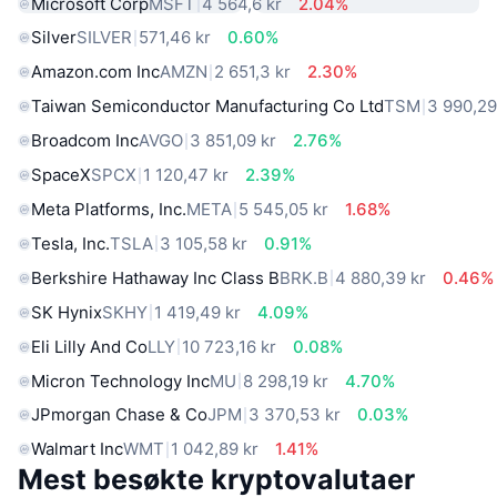
Microsoft Corp
MSFT
4 564,6 kr
2.04%
Silver
SILVER
571,46 kr
0.60%
Amazon.com Inc
AMZN
2 651,3 kr
2.30%
Taiwan Semiconductor Manufacturing Co Ltd
TSM
3 990,29
Broadcom Inc
AVGO
3 851,09 kr
2.76%
SpaceX
SPCX
1 120,47 kr
2.39%
Meta Platforms, Inc.
META
5 545,05 kr
1.68%
Tesla, Inc.
TSLA
3 105,58 kr
0.91%
Berkshire Hathaway Inc Class B
BRK.B
4 880,39 kr
0.46%
SK Hynix
SKHY
1 419,49 kr
4.09%
Eli Lilly And Co
LLY
10 723,16 kr
0.08%
Micron Technology Inc
MU
8 298,19 kr
4.70%
JPmorgan Chase & Co
JPM
3 370,53 kr
0.03%
Walmart Inc
WMT
1 042,89 kr
1.41%
Mest besøkte kryptovalutaer