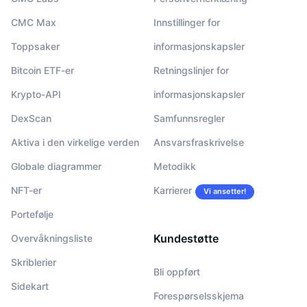
CMC Max
Innstillinger for
Toppsaker
informasjonskapsler
Bitcoin ETF-er
Retningslinjer for
Krypto-API
informasjonskapsler
DexScan
Samfunnsregler
Aktiva i den virkelige verden
Ansvarsfraskrivelse
Globale diagrammer
Metodikk
NFT-er
Karrierer
Vi ansetter!
Portefølje
Kundestøtte
Overvåkningsliste
Skriblerier
Bli oppført
Sidekart
Forespørselsskjema