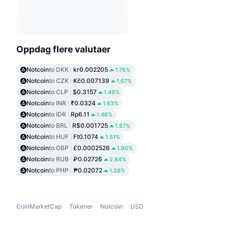
Oppdag flere valutaer
Notcoin
to DKK
kr0.002205
1.76%
Notcoin
to CZK
Kč0.007139
1.67%
Notcoin
to CLP
$0.3157
1.49%
Notcoin
to INR
₹0.0324
1.63%
Notcoin
to IDR
Rp6.11
1.46%
Notcoin
to BRL
R$0.001725
1.57%
Notcoin
to HUF
Ft0.1074
1.51%
Notcoin
to GBP
£0.0002526
1.90%
Notcoin
to RUB
₽0.02726
2.84%
Notcoin
to PHP
₱0.02072
1.28%
CoinMarketCap
Tokener
Notcoin
USD