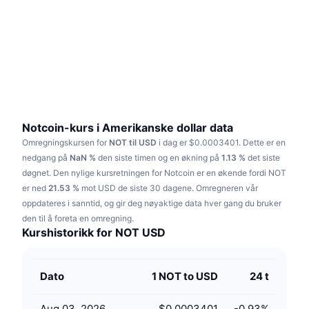
Trending
Krypto-ETF-er
Opplæring
CMC MCP
Nytt
Bitcoin ETF-er
x402
Nyheter
Krypto
Ethereum ETF-er
Akademi
Politikk
Teknisk analyse
Forskning
Notcoin-kurs i Amerikanske dollar data
Omregningskursen for
NOT til USD
i dag er $0.0003401.
Dette er en
Idrett
RSI
Videoer
nedgang på
NaN %
den siste timen og en økning på
1.13 %
det siste
døgnet.
Den nylige kursretningen for Notcoin er en økende fordi NOT
Finans
MACD
er ned
Ordbok
21.53 %
mot USD de siste 30 dagene.
Omregneren vår
oppdateres i sanntid, og gir deg nøyaktige data hver gang du bruker
Teknologi
den til å foreta en omregning.
Derivater
Kampanjer
Kurshistorikk for NOT USD
NFT
Oversikt
Airdrops
Dato
1 NOT to USD
24 t
Samlet NFT-statistikk
Likvidasjoner
Diamantbelønninger
Aug 03, 2026
$0.0003401
-0.93
%