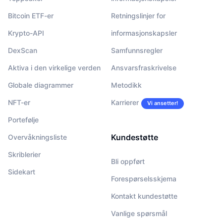
Bitcoin ETF-er
Retningslinjer for
Krypto-API
informasjonskapsler
DexScan
Samfunnsregler
Aktiva i den virkelige verden
Ansvarsfraskrivelse
Globale diagrammer
Metodikk
NFT-er
Karrierer
Vi ansetter!
Portefølje
Kundestøtte
Overvåkningsliste
Skriblerier
Bli oppført
Sidekart
Forespørselsskjema
Kontakt kundestøtte
Vanlige spørsmål