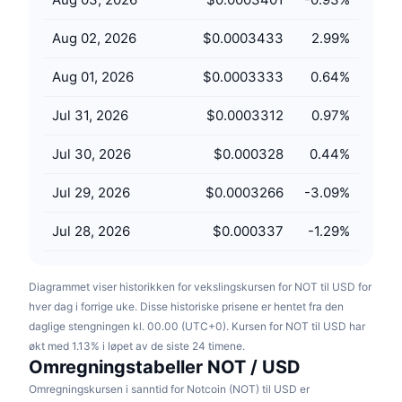
Kommende salg
Finansieringsrenter
Lær og tjen
Aug 02, 2026
$0.0003433
2.99
%
Aug 01, 2026
$0.0003333
0.64
%
Kalendere
Jul 31, 2026
$0.0003312
0.97
%
ICO-kalender
Jul 30, 2026
$0.000328
0.44
%
Hendelseskalender
Jul 29, 2026
$0.0003266
-3.09
%
Jul 28, 2026
$0.000337
-1.29
%
Diagrammet viser historikken for vekslingskursen for NOT til USD for
hver dag i forrige uke. Disse historiske prisene er hentet fra den
daglige stengningen kl. 00.00 (UTC+0). Kursen for NOT til USD har
økt med 1.13% i løpet av de siste 24 timene.
Omregningstabeller NOT / USD
Omregningskursen i sanntid for Notcoin (NOT) til USD er