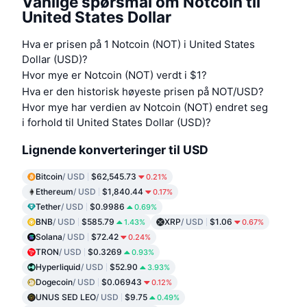
Vanlige spørsmål om Notcoin til
United States Dollar
Hva er prisen på 1 Notcoin (NOT) i United States
Dollar (USD)?
Hvor mye er Notcoin (NOT) verdt i $1?
Hva er den historisk høyeste prisen på NOT/USD?
Hvor mye har verdien av Notcoin (NOT) endret seg
i forhold til United States Dollar (USD)?
Lignende konverteringer til USD
Bitcoin
/ USD
$62,545.73
0.21%
Ethereum
/ USD
$1,840.44
0.17%
Tether
/ USD
$0.9986
0.69%
BNB
/ USD
$585.79
XRP
/ USD
$1.06
1.43%
0.67%
Solana
/ USD
$72.42
0.24%
TRON
/ USD
$0.3269
0.93%
Hyperliquid
/ USD
$52.90
3.93%
Dogecoin
/ USD
$0.06943
0.12%
UNUS SED LEO
/ USD
$9.75
0.49%