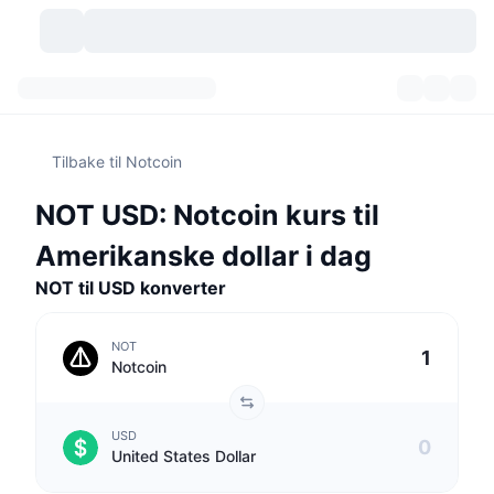
Kryptovaluta
Dashbord
Kryptovaluta
Tilbake til Notcoin
DexScan
Markeder
Rangering
NOT USD: Notcoin kurs til
Signaler
Børser
Kategorier
New
Markedsoversikt
Amerikanske dollar i dag
Populært
Samfunn
NOT til USD konverter
Historiske øyeblikksbilder
Spotmarked
Sentraliserte børser
Ny
Nyhetsstrøm
API
Tokenopplåsninger
Antall kryptovalutaer
Spot
NOT
Notcoin
Vinnere
Emner
Yields
Produkter
Bitcoin Kassebeholdninger
Derivater
API
USD
Meme-utforsker
Direktesendinger
Aktiva i den virkelige verden
BNB Kassebeholdninger
Produkter
Krypto-API
United States Dollar
Desentraliserte børser