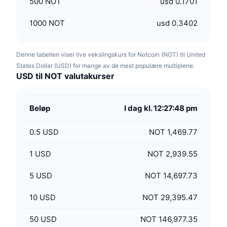
500
NOT
usd 0.1701
1000
NOT
usd 0.3402
Denne tabellen viser live vekslingskurs for Notcoin (NOT) til United
States Dollar (USD) for mange av de mest populære multiplene.
USD til NOT valutakurser
Beløp
I dag kl. 12:27:48 pm
0.5
USD
NOT 1,469.77
1
USD
NOT 2,939.55
5
USD
NOT 14,697.73
10
USD
NOT 29,395.47
50
USD
NOT 146,977.35