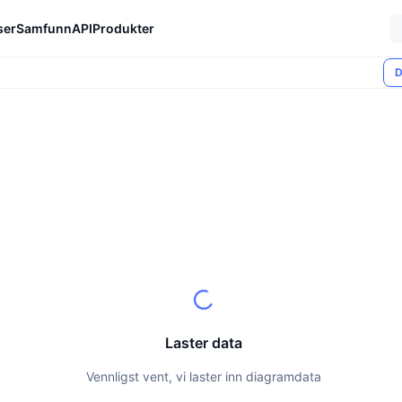
ser
Samfunn
API
Produkter
D
Laster data
Vennligst vent, vi laster inn diagramdata