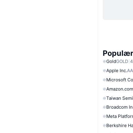
Populære
Gold
GOLD
4
Apple Inc.
AA
Microsoft C
Amazon.com
Taiwan Semi
Broadcom In
Meta Platfor
Berkshire Ha