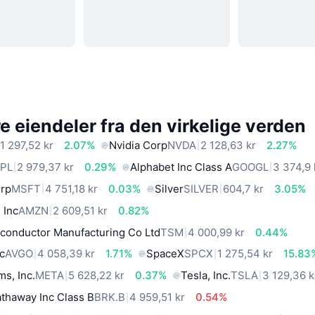
 eiendeler fra den virkelige verden
1 297,52 kr
2.07%
Nvidia Corp
NVDA
2 128,63 kr
2.27%
PL
2 979,37 kr
0.29%
Alphabet Inc Class A
GOOGL
3 374,9 
orp
MSFT
4 751,18 kr
0.03%
Silver
SILVER
604,7 kr
3.05%
 Inc
AMZN
2 609,51 kr
0.82%
conductor Manufacturing Co Ltd
TSM
4 000,99 kr
0.44%
c
AVGO
4 058,39 kr
1.71%
SpaceX
SPCX
1 275,54 kr
15.83
ms, Inc.
META
5 628,22 kr
0.37%
Tesla, Inc.
TSLA
3 129,36 k
thaway Inc Class B
BRK.B
4 959,51 kr
0.54%