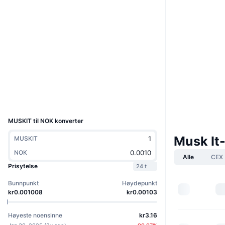
Boost
Nettsted
Website
Sosiale medier
Kontrakter
9So52u...eRpump
Utforskere
solscan.io
Wallets
UCID
34513
MUSKIT til NOK konverter
Musk It
MUSKIT
NOK
Alle
CEX
Prisytelse
24 t
Bunnpunkt
Høydepunkt
kr0.001008
kr0.00103
Høyeste noensinne
kr3.16