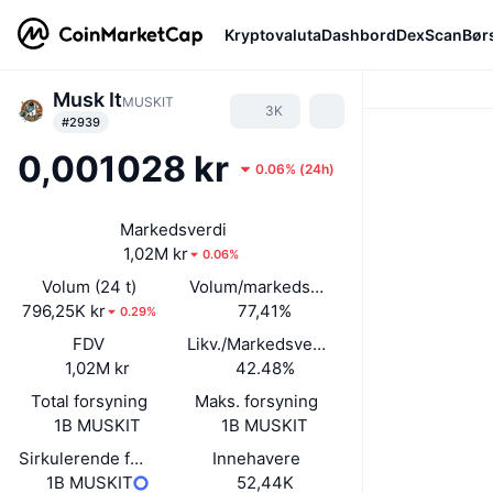
Kryptovaluta
Dashbord
DexScan
Bør
Musk It
MUSKIT
3K
#2939
0,001028 kr
0.06%
(
24h
)
Markedsverdi
1,02M kr
0.06%
Volum (24 t)
Volum/markedsverdi (24 timer)
796,25K kr
77,41%
0.29%
FDV
Likv./Markedsverdi
1,02M kr
42.48%
Total forsyning
Maks. forsyning
1B MUSKIT
1B MUSKIT
Sirkulerende forsyning
Innehavere
1B MUSKIT
52,44K