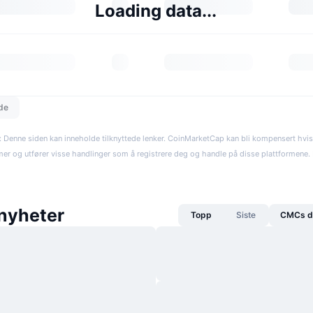
Loading data...
dde
: Denne siden kan inneholde tilknyttede lenker. CoinMarketCap kan bli kompensert hvi
rmer og utfører visse handlinger som å registrere deg og handle på disse plattformene. R
 nyheter
Topp
Siste
CMCs da