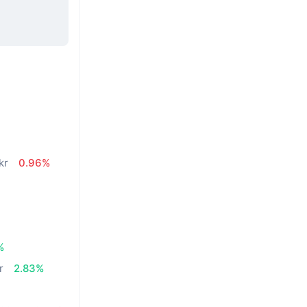
kr
0.96%
%
r
2.83%