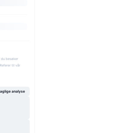
s du besøker
eferer til vår
glige analyse