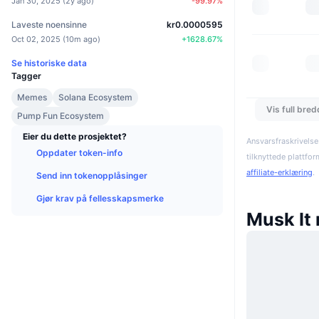
Jan 30, 2025
(
2y ago
)
-99.97
%
Laveste noensinne
kr0.0000595
Oct 02, 2025
(
10m ago
)
+
1628.67
%
Se historiske data
Tagger
Memes
Solana Ecosystem
Vis full bre
Pump Fun Ecosystem
Eier du dette prosjektet?
Ansvarsfraskrivelse
Oppdater token-info
tilknyttede plattfo
affiliate-erklæring
.
Send inn tokenopplåsinger
Gjør krav på fellesskapsmerke
Musk It