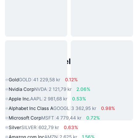
Populære eiendeler fra den
virkelige verden
Gold
GOLD
41 229,58 kr
0.12%
Nvidia Corp
NVDA
2 121,79 kr
2.06%
Apple Inc.
AAPL
2 981,68 kr
0.53%
Alphabet Inc Class A
GOOGL
3 362,95 kr
0.98%
Microsoft Corp
MSFT
4 779,44 kr
0.72%
Silver
SILVER
602,79 kr
0.63%
Amazon.com Inc
AMZN
2 625 kr
1.56%