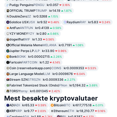
Pudgy Penguins
PENGU
kr0.057
3.16%
OFFICIAL TRUMP
TRUMP
kr14.19
1.87%
DoubleZero
2Z
kr0.5268
1.15%
Solstice USX
USX
kr9.52
Raydium
RAY
kr5.83
0.46%
0.24%
AntFun
ANTFUN
kr0.4139
0.58%
YZY MONEY
YZY
kr2.80
0.66%
dogwifhat
WIF
kr1.33
0.56%
Official Melania Meme
MELANIA
kr0.7191
1.08%
Jupiter Perps LP
JLP
kr33.90
0.96%
Bonk
BONK
kr0.00002715
2.26%
Fartcoin
FARTCOIN
kr1.22
4.14%
Coin (reservebankapp.com)
COINS
kr0.0009353
0.53%
Large Language Model
LLM
kr0.0009676
6.04%
Stream SZN
STRSZN
kr0.0009336
2.27%
Fabrinet Tokenized Stock (Ondo)
FNon
kr5,194.32
3.69%
TORSY
torsy
kr0.001345
2.42%
Mest besøkte kryptovalutaer
ADI
ADI
kr65.33
Bitcoin
BTC
kr617,775.18
0.59%
0.01%
XRP
XRP
kr9.77
Ethereum
ETH
kr18,210.77
2.03%
0.16%
Cardano
ADA
kr1.88
Pi
PI
kr0.8387
2.74%
4.37%