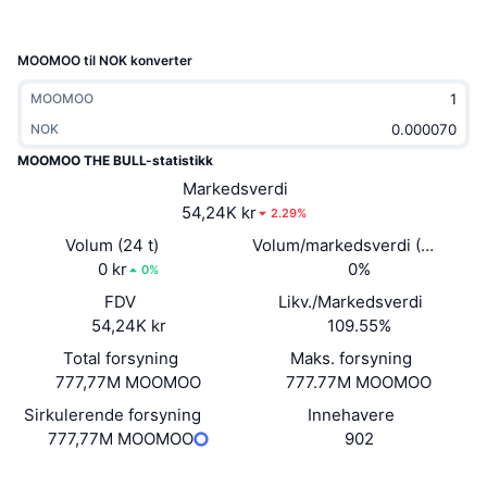
Trending
Krypto-ETF-er
Opplæring
CMC MCP
MOOMOO til NOK konverter
Nytt
Bitcoin ETF-er
x402
Nyheter
MOOMOO
Krypto
Ethereum ETF-er
NOK
Akademi
MOOMOO THE BULL-statistikk
Politikk
Markedsverdi
Teknisk analyse
Forskning
54,24K kr
2.29%
Idrett
RSI
Volum (24 t)
Volum/markedsverdi (24 timer
Videoer
0 kr
0%
0%
Finans
MACD
Ordbok
FDV
Likv./Markedsverdi
54,24K kr
109.55%
Teknologi
Total forsyning
Maks. forsyning
Derivater
Kampanjer
777,77M MOOMOO
777.77M MOOMOO
NFT
Sirkulerende forsyning
Innehavere
Oversikt
Airdrops
777,77M MOOMOO
902
Samlet NFT-statistikk
Likvidasjoner
Diamantbelønninger
Nettsted
Website