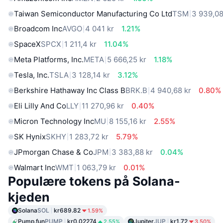
Taiwan Semiconductor Manufacturing Co Ltd
TSM
3 939,08
Broadcom Inc
AVGO
4 041 kr
1.21%
SpaceX
SPCX
1 211,4 kr
11.04%
Meta Platforms, Inc.
META
5 666,25 kr
1.18%
Tesla, Inc.
TSLA
3 128,14 kr
3.12%
Berkshire Hathaway Inc Class B
BRK.B
4 940,68 kr
0.80%
Eli Lilly And Co
LLY
11 270,96 kr
0.40%
Micron Technology Inc
MU
8 155,16 kr
2.55%
SK Hynix
SKHY
1 283,72 kr
5.79%
JPmorgan Chase & Co
JPM
3 383,88 kr
0.04%
Walmart Inc
WMT
1 063,79 kr
0.01%
Populære tokens på Solana-
kjeden
Solana
SOL
kr689.82
1.59%
Pump.fun
PUMP
kr0.02274
Jupiter
JUP
kr1.72
2.55%
3.50%