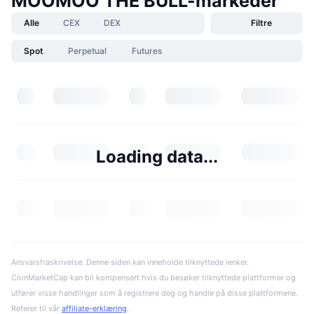
MOOMOO THE BULL-markeder
Alle
CEX
DEX
Filtre
Spot
Perpetual
Futures
Loading data...
Ansvarsfraskrivelse: Denne siden kan inneholde tilknyttede lenker.
CoinMarketCap kan bli kompensert hvis du besøker tilknyttede plattformer og
utfører visse handlinger som å registrere deg og handle på disse plattformene.
Referer til vår
affiliate-erklæring
.