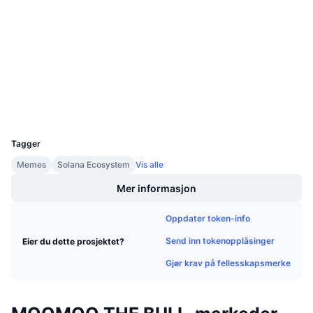
Kommende salg
Sosiale medier
Finansieringsrenter
Lær og tjen
Kontrakter
He8S8w...j82AZo
3.0
Vurdering (CertiK)
Utforskere
solscan.io
Kalendere
Wallets
ICO-kalender
UCID
37306
Hendelseskalender
Tagger
Memes
Solana Ecosystem
Vis alle
Mer informasjon
Oppdater token-info
Send inn tokenopplåsinger
Eier du dette prosjektet?
Gjør krav på fellesskapsmerke