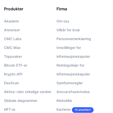
Produkter
Firma
Akademi
Om oss
Annonser
Vilkår for bruk
CMC Labs
Personvernerklæring
CMC Max
Innstillinger for
Toppsaker
informasjonskapsler
Bitcoin ETF-er
Retningslinjer for
Krypto-API
informasjonskapsler
DexScan
Samfunnsregler
Aktiva i den virkelige verden
Ansvarsfraskrivelse
Globale diagrammer
Metodikk
NFT-er
Karrierer
Vi ansetter!