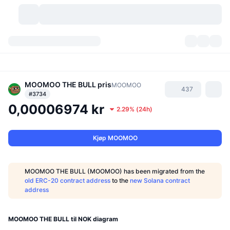
Kryptovaluta
Dashbord
Kryptovaluta
DexScan
MOOMOO THE BULL
pris
Markeder
Rangering
MOOMOO
437
#3734
0,00006974 kr
Signaler
Børser
Kategorier
New
Markedsoversikt
2.29%
(
24h
)
Populært
Samfunn
Historiske øyeblikksbilder
Spotmarked
Sentraliserte børser
Kjøp MOOMOO
Ny
Nyhetsstrøm
API
Tokenopplåsninger
Antall kryptovalutaer
Spot
MOOMOO THE BULL (MOOMOO) has been migrated from the
old ERC-20 contract address
to the
new Solana contract
Vinnere
Emner
Yields
Produkter
Bitcoin Kassebeholdninger
Derivater
API
address
Meme-utforsker
Direktesendinger
Aktiva i den virkelige verden
BNB Kassebeholdninger
Produkter
Krypto-API
Desentraliserte børser
MOOMOO THE BULL til NOK diagram