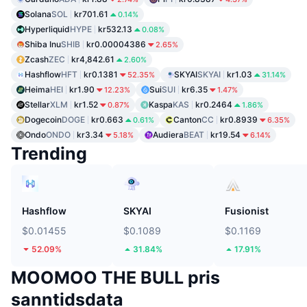
Solana
SOL
kr701.61
0.14%
Hyperliquid
HYPE
kr532.13
0.08%
Shiba Inu
SHIB
kr0.00004386
2.65%
Zcash
ZEC
kr4,842.61
2.60%
Hashflow
HFT
kr0.1381
SKYAI
SKYAI
kr1.03
52.35%
31.14%
Heima
HEI
kr1.90
Sui
SUI
kr6.35
12.23%
1.47%
Stellar
XLM
kr1.52
Kaspa
KAS
kr0.2464
0.87%
1.86%
Dogecoin
DOGE
kr0.663
Canton
CC
kr0.8939
0.61%
6.35%
Ondo
ONDO
kr3.34
Audiera
BEAT
kr19.54
5.18%
6.14%
Trending
Hashflow
SKYAI
Fusionist
$0.01455
$0.1089
$0.1169
52.09%
31.84%
17.91%
MOOMOO THE BULL pris
sanntidsdata