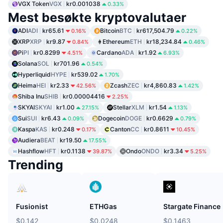
VGX Token
VGX
kr0.001038
0.33%
Mest besøkte kryptovalutaer
ADI
ADI
kr65.61
Bitcoin
BTC
kr617,504.79
0.16%
0.22%
XRP
XRP
kr9.87
Ethereum
ETH
kr18,234.84
0.84%
0.46%
Pi
PI
kr0.8299
Cardano
ADA
kr1.92
4.51%
6.93%
Solana
SOL
kr701.96
0.54%
Hyperliquid
HYPE
kr539.02
1.70%
Heima
HEI
kr2.33
Zcash
ZEC
kr4,860.83
42.56%
1.42%
Shiba Inu
SHIB
kr0.00004416
2.25%
SKYAI
SKYAI
kr1.00
Stellar
XLM
kr1.54
27.15%
1.13%
Sui
SUI
kr6.43
Dogecoin
DOGE
kr0.6629
0.09%
0.79%
Kaspa
KAS
kr0.248
Canton
CC
kr0.8611
0.17%
10.45%
Audiera
BEAT
kr19.50
17.55%
Hashflow
HFT
kr0.1138
Ondo
ONDO
kr3.34
39.87%
5.25%
Trending
Fusionist
ETHGas
Stargate Finance
$0.142
$0.0248
$0.1463