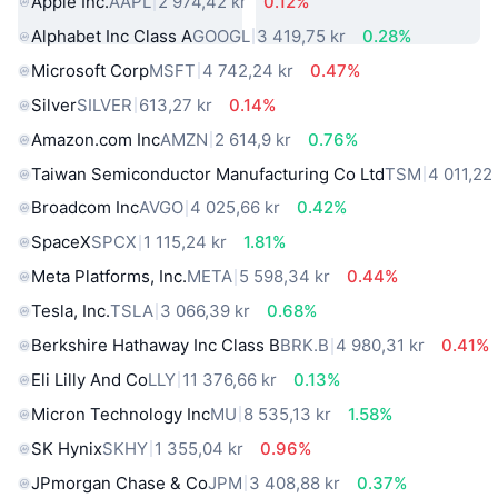
Apple Inc.
AAPL
2 974,42 kr
0.12%
Alphabet Inc Class A
GOOGL
3 419,75 kr
0.28%
Microsoft Corp
MSFT
4 742,24 kr
0.47%
Silver
SILVER
613,27 kr
0.14%
Amazon.com Inc
AMZN
2 614,9 kr
0.76%
Taiwan Semiconductor Manufacturing Co Ltd
TSM
4 011,22 
Broadcom Inc
AVGO
4 025,66 kr
0.42%
SpaceX
SPCX
1 115,24 kr
1.81%
Meta Platforms, Inc.
META
5 598,34 kr
0.44%
Tesla, Inc.
TSLA
3 066,39 kr
0.68%
Berkshire Hathaway Inc Class B
BRK.B
4 980,31 kr
0.41%
Eli Lilly And Co
LLY
11 376,66 kr
0.13%
Micron Technology Inc
MU
8 535,13 kr
1.58%
SK Hynix
SKHY
1 355,04 kr
0.96%
JPmorgan Chase & Co
JPM
3 408,88 kr
0.37%