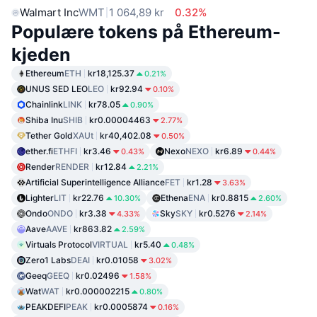
Walmart Inc
WMT
1 064,89 kr
0.32%
Populære tokens på Ethereum-
kjeden
Ethereum
ETH
kr18,125.37
0.21%
UNUS SED LEO
LEO
kr92.94
0.10%
Chainlink
LINK
kr78.05
0.90%
Shiba Inu
SHIB
kr0.00004463
2.77%
Tether Gold
XAUt
kr40,402.08
0.50%
ether.fi
ETHFI
kr3.46
Nexo
NEXO
kr6.89
0.43%
0.44%
Render
RENDER
kr12.84
2.21%
Artificial Superintelligence Alliance
FET
kr1.28
3.63%
Lighter
LIT
kr22.76
Ethena
ENA
kr0.8815
10.30%
2.60%
Ondo
ONDO
kr3.38
Sky
SKY
kr0.5276
4.33%
2.14%
Aave
AAVE
kr863.82
2.59%
Virtuals Protocol
VIRTUAL
kr5.40
0.48%
Zero1 Labs
DEAI
kr0.01058
3.02%
Geeq
GEEQ
kr0.02496
1.58%
Wat
WAT
kr0.000002215
0.80%
PEAKDEFI
PEAK
kr0.0005874
0.16%