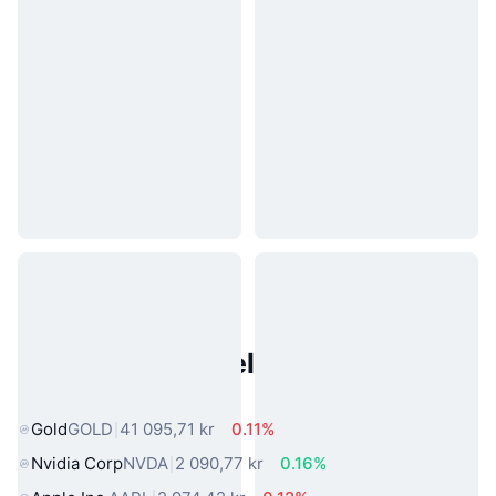
Populære eiendeler fra den
virkelige verden
Gold
GOLD
41 095,71 kr
0.11%
Nvidia Corp
NVDA
2 090,77 kr
0.16%