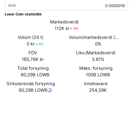
Trending
Krypto-ETF-er
NOK
Opplæring
CMC MCP
Loser Coin-statistikk
Nytt
Bitcoin ETF-er
Markedsverdi
x402
Nyheter
112K kr
0%
Krypto
Ethereum ETF-er
Volum (24 t)
Volum/markedsverdi (24 timer
Akademi
0 kr
0%
0%
Politikk
Teknisk analyse
FDV
Likv./Markedsverdi
Forskning
185,76K kr
3.81%
Idrett
RSI
Videoer
Total forsyning
Maks. forsyning
60,29B LOWB
100B LOWB
Finans
MACD
Ordbok
Sirkulerende forsyning
Innehavere
60,29B LOWB
254,39K
Teknologi
Derivater
Kampanjer
Website
Whitepaper
Nettsted
NFT
Oversikt
Airdrops
Sosiale medier
Samlet NFT-statistikk
Likvidasjoner
Diamantbelønninger