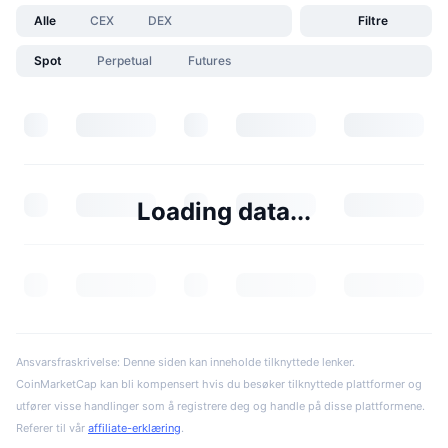
Alle
CEX
DEX
Filtre
Spot
Perpetual
Futures
Loading data...
Ansvarsfraskrivelse: Denne siden kan inneholde tilknyttede lenker.
CoinMarketCap kan bli kompensert hvis du besøker tilknyttede plattformer og
utfører visse handlinger som å registrere deg og handle på disse plattformene.
Referer til vår
affiliate-erklæring
.