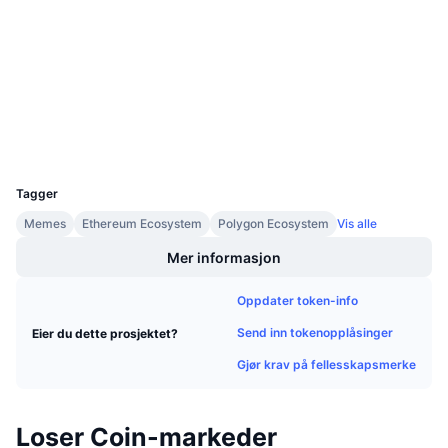
0x69e5...94decA
Kommende salg
Kontrakter
Finansieringsrenter
Lær og tjen
3.1
Vurdering (CertiK)
etherscan.io
Kalendere
Utforskere
Wallets
ICO-kalender
UCID
9673
Hendelseskalender
Tagger
Memes
Ethereum Ecosystem
Polygon Ecosystem
Vis alle
Mer informasjon
Oppdater token-info
Send inn tokenopplåsinger
Eier du dette prosjektet?
Gjør krav på fellesskapsmerke
Loser Coin-markeder