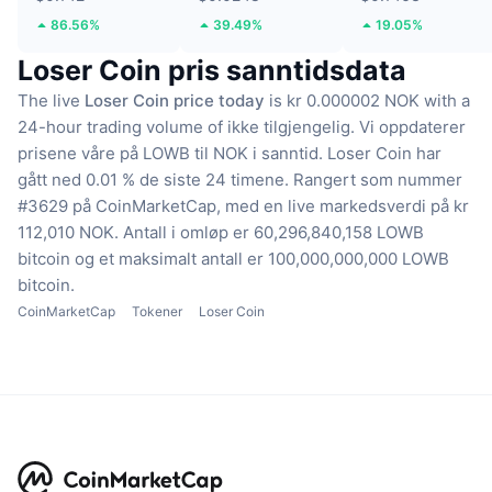
86.56%
39.49%
19.05%
Loser Coin pris sanntidsdata
The live
Loser Coin price today
is kr 0.000002 NOK with a
24-hour trading volume of ikke tilgjengelig.
Vi oppdaterer
prisene våre på LOWB til NOK i sanntid.
Loser Coin har
gått ned 0.01 % de siste 24 timene.
Rangert som nummer
#3629 på CoinMarketCap, med en live markedsverdi på kr
112,010 NOK.
Antall i omløp er 60,296,840,158 LOWB
bitcoin
og et maksimalt antall er 100,000,000,000 LOWB
bitcoin.
CoinMarketCap
Tokener
Loser Coin