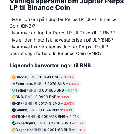
Vanlige spørsmål om Jupiter Perps
LP til Binance Coin
Hva er prisen på 1 Jupiter Perps LP (JLP) i Binance
Coin (BNB)?
Hvor mye er Jupiter Perps LP (JLP) verdt i 1 BNB?
Hva er den historisk høyeste prisen på JLP/BNB?
Hvor mye har verdien av Jupiter Perps LP (JLP)
endret seg i forhold til Binance Coin (BNB)?
Lignende konverteringer til BNB
Bitcoin
/ BNB
108.41 BNB
0.20%
Ethereum
/ BNB
3.2079 BNB
0.04%
Tether
/ BNB
0.001685 BNB
0.14%
BNB
/ BNB
0.9999 BNB
0.15%
XRP
/ BNB
0.001749 BNB
2.05%
Solana
/ BNB
0.1224 BNB
1.49%
TRON
/ BNB
0.0005513 BNB
0.27%
Hyperliquid
/ BNB
0.09385 BNB
1.57%
Dogecoin
/ BNB
0.0001168 BNB
0.76%