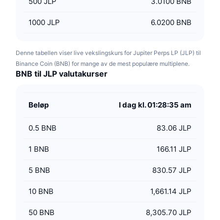
500
JLP
3.0100 BNB
1000
JLP
6.0200 BNB
Denne tabellen viser live vekslingskurs for Jupiter Perps LP (JLP) til
Binance Coin (BNB) for mange av de mest populære multiplene.
BNB til JLP valutakurser
Beløp
I dag kl. 01:28:35 am
0.5
BNB
83.06 JLP
1
BNB
166.11 JLP
5
BNB
830.57 JLP
10
BNB
1,661.14 JLP
50
BNB
8,305.70 JLP