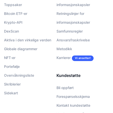
Toppsaker
informasjonskapsler
Bitcoin ETF-er
Retningslinjer for
Krypto-API
informasjonskapsler
DexScan
Samfunnsregler
Aktiva i den virkelige verden
Ansvarsfraskrivelse
Globale diagrammer
Metodikk
NFT-er
Karrierer
Vi ansetter!
Portefølje
Kundestøtte
Overvåkningsliste
Skriblerier
Bli oppført
Sidekart
Forespørselsskjema
Kontakt kundestøtte