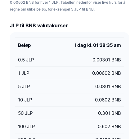
0.00602 BNB for hver 1 JLP. Tabellen nedenfor viser live kurs for å
regne om ulike beløp, for eksempel 5 JLP til BNB.
JLP til BNB valutakurser
Beløp
I dag kl. 01:28:35 am
0.5
JLP
0.00301 BNB
1
JLP
0.00602 BNB
5
JLP
0.0301 BNB
10
JLP
0.0602 BNB
50
JLP
0.301 BNB
100
JLP
0.602 BNB