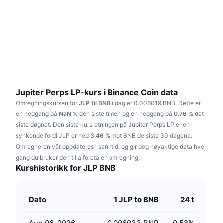
Trending
Krypto-ETF-er
Opplæring
CMC MCP
Nytt
Bitcoin ETF-er
x402
Nyheter
Krypto
Ethereum ETF-er
Akademi
Politikk
Teknisk analyse
Forskning
Jupiter Perps LP-kurs i Binance Coin data
Omregningskursen for
JLP til BNB
i dag er 0.006019 BNB.
Dette er
Idrett
RSI
Videoer
en nedgang på
NaN %
den siste timen og en nedgang på
0.76 %
det
siste døgnet.
Den siste kursretningen på Jupiter Perps LP er en
Finans
MACD
synkende fordi JLP er ned
Ordbok
3.46 %
mot BNB de siste 30 dagene.
Omregneren vår oppdateres i sanntid, og gir deg nøyaktige data hver
Teknologi
gang du bruker den til å foreta en omregning.
Derivater
Kampanjer
Kurshistorikk for JLP BNB
NFT
Oversikt
Airdrops
Dato
1 JLP to BNB
24 t
Samlet NFT-statistikk
Likvidasjoner
Diamantbelønninger
Aug 06, 2026
0.006033 BNB
-0.58
%