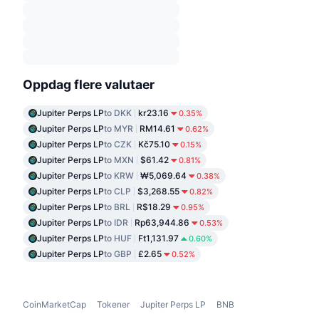
Oppdag flere valutaer
Jupiter Perps LP
to DKK
kr23.16
0.35%
Jupiter Perps LP
to MYR
RM14.61
0.62%
Jupiter Perps LP
to CZK
Kč75.10
0.15%
Jupiter Perps LP
to MXN
$61.42
0.81%
Jupiter Perps LP
to KRW
₩5,069.64
0.38%
Jupiter Perps LP
to CLP
$3,268.55
0.82%
Jupiter Perps LP
to BRL
R$18.29
0.95%
Jupiter Perps LP
to IDR
Rp63,944.86
0.53%
Jupiter Perps LP
to HUF
Ft1,131.97
0.60%
Jupiter Perps LP
to GBP
£2.65
0.52%
CoinMarketCap
Tokener
Jupiter Perps LP
BNB