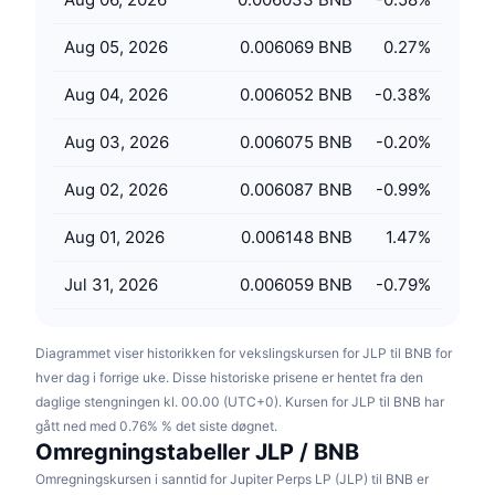
Kommende salg
Finansieringsrenter
Lær og tjen
Aug 05, 2026
0.006069 BNB
0.27
%
Aug 04, 2026
0.006052 BNB
-0.38
%
Kalendere
Aug 03, 2026
0.006075 BNB
-0.20
%
ICO-kalender
Aug 02, 2026
0.006087 BNB
-0.99
%
Hendelseskalender
Aug 01, 2026
0.006148 BNB
1.47
%
Jul 31, 2026
0.006059 BNB
-0.79
%
Diagrammet viser historikken for vekslingskursen for JLP til BNB for
hver dag i forrige uke. Disse historiske prisene er hentet fra den
daglige stengningen kl. 00.00 (UTC+0). Kursen for JLP til BNB har
gått ned med 0.76% % det siste døgnet.
Omregningstabeller JLP / BNB
Omregningskursen i sanntid for Jupiter Perps LP (JLP) til BNB er