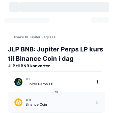
Kryptovaluta
Dashbord
Kryptovaluta
Tilbake til Jupiter Perps LP
DexScan
Markeder
Rangering
JLP BNB: Jupiter Perps LP kurs
Signaler
Børser
Kategorier
New
Markedsoversikt
til Binance Coin i dag
Populært
Samfunn
JLP til BNB konverter
Historiske øyeblikksbilder
Spotmarked
Sentraliserte børser
Ny
Nyhetsstrøm
API
Tokenopplåsninger
Antall kryptovalutaer
Spot
JLP
Jupiter Perps LP
Vinnere
Emner
Yields
Produkter
Bitcoin Kassebeholdninger
Derivater
API
BNB
Meme-utforsker
Direktesendinger
Aktiva i den virkelige verden
BNB Kassebeholdninger
Produkter
Krypto-API
Binance Coin
Desentraliserte børser