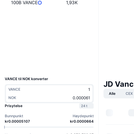
100B VANCE
1,93K
Boost
Nettsted
Website
Sosiale medier
0x9b46...38ded2
Kontrakter
Utforskere
etherscan.io
Wallets
UCID
32277
VANCE til NOK konverter
JD Vanc
VANCE
Alle
CEX
NOK
Prisytelse
24 t
Bunnpunkt
Høydepunkt
kr0.00005107
kr0.0000664