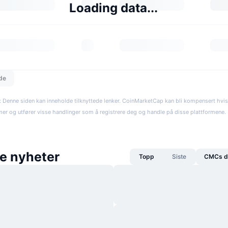
Loading data...
dde
: Denne siden kan inneholde tilknyttede lenker. CoinMarketCap kan bli kompensert hvi
rmer og utfører visse handlinger som å registrere deg og handle på disse plattformene. R
e nyheter
Topp
Siste
CMCs da