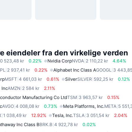
 eiendeler fra den virkelige verden
0 523,48 kr
0.22%
Nvidia Corp
NVDA
2 110,22 kr
4.64%
PL
2 937,41 kr
0.22%
Alphabet Inc Class A
GOOGL
3 443,85
orp
MSFT
4 661,03 kr
0.61%
Silver
SILVER
592,25 kr
0.12%
 Inc
AMZN
2 584 kr
2.11%
conductor Manufacturing Co Ltd
TSM
3 963,57 kr
0.15%
c
AVGO
4 008,08 kr
0.73%
Meta Platforms, Inc.
META
5 551,
X
1 038,49 kr
12.92%
Tesla, Inc.
TSLA
3 051,54 kr
2.04%
thaway Inc Class B
BRK.B
4 922,78 kr
0.02%