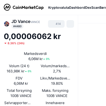
Kryptovaluta
Dashbord
DexScan
Bør
JD Vance
VANCE
414
#4480
0,00006062 kr
8.36%
(
24h
)
Markedsverdi
6,06M kr
0%
Volum (24 t)
Volum/markedsverdi (24 timer)
163,98K kr
2,7%
0%
FDV
Likv./Markedsverdi
6,06M kr
19.80%
Total forsyning
Maks. forsyning
100B VANCE
100B VANCE
Selvrapportert sirkulerende forsyning
Innehavere