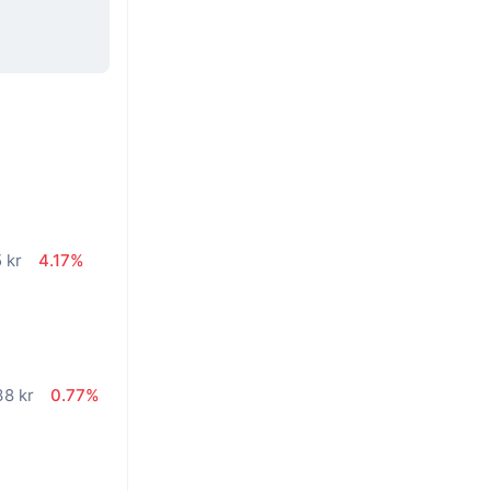
 kr
4.17%
38 kr
0.77%