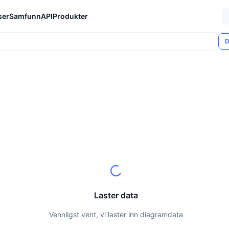
ser
Samfunn
API
Produkter
D
Laster data
Vennligst vent, vi laster inn diagramdata