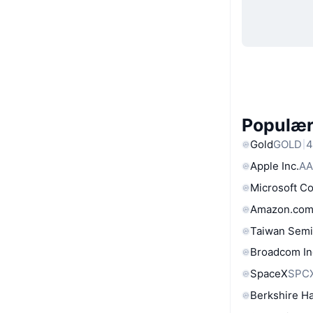
Populære
Gold
GOLD
4
Apple Inc.
AA
Microsoft C
Amazon.com
Taiwan Semi
Broadcom In
SpaceX
SPC
Berkshire Ha