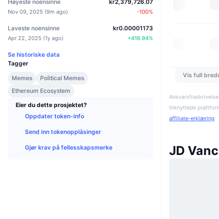
Høyeste noensinne
kr2,379,726.07
Nov 09, 2025
(
9m ago
)
-100
%
Laveste noensinne
kr0.00001173
Apr 22, 2025
(
1y ago
)
+
416.94
%
Se historiske data
Tagger
Vis full bre
Memes
Political Memes
Ethereum Ecosystem
Ansvarsfraskrivelse
Eier du dette prosjektet?
tilknyttede plattfo
Oppdater token-info
affiliate-erklæring
.
Send inn tokenopplåsinger
JD Vanc
Gjør krav på fellesskapsmerke