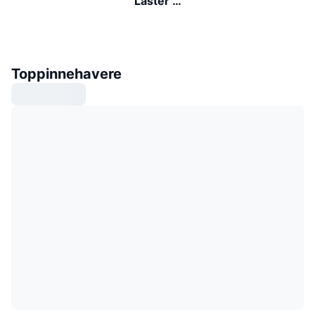
Laster …
Toppinnehavere