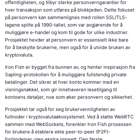
offentligheten, og tilbyr sterke personverngarantier for
hver transaksjon som utføres på blokkjeden. Dette fokuset
på personvern kan sammenlignes med rollen SSL/TLS-
lagene spilte på 1990-tallet, som var avgjørende for å
muliggjøre e-handel og kom til gode for ulike industrier.
Prosjektet hevder at personvern er essensielt ikke bare
for å beskytte brukerne, men også for å utvide bruken av
kryptovaluta.
Iron Fish er bygget fra bunnen av, og henter inspirasjon fra
Sapling-protokollen for å muliggjøre fullstendig private
betalinger. Det sikrer at hver konto kommer med en
visningsnøkkel, som gir innehaveren lesetilgang til
kontoens detaljer, noe som øker personvern og sikkerhet.
Prosjektet tar også for seg brukervennligheten av
fullnoder i kryptovalutaøkosystemet. Ved å støtte WebRTC
sammen med WebSockets, forenkler Iron Fish prosessen
for brukere å etablere ekte peer-to-peer (P2P)-
forbindelser uten ekstra oppsett. Den første