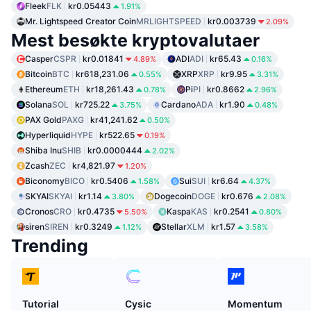
Fleek
FLK
kr0.05443
1.91%
Mr. Lightspeed Creator Coin
MRLIGHTSPEED
kr0.003739
2.09%
Mest besøkte kryptovalutaer
Casper
CSPR
kr0.01841
ADI
ADI
kr65.43
4.89%
0.16%
Bitcoin
BTC
kr618,231.06
XRP
XRP
kr9.95
0.55%
3.31%
Ethereum
ETH
kr18,261.43
Pi
PI
kr0.8662
0.78%
2.96%
Solana
SOL
kr725.22
Cardano
ADA
kr1.90
3.75%
0.48%
PAX Gold
PAXG
kr41,241.62
0.50%
Hyperliquid
HYPE
kr522.65
0.19%
Shiba Inu
SHIB
kr0.0000444
2.02%
Zcash
ZEC
kr4,821.97
1.20%
Biconomy
BICO
kr0.5406
Sui
SUI
kr6.64
1.58%
4.37%
SKYAI
SKYAI
kr1.14
Dogecoin
DOGE
kr0.676
3.80%
2.08%
Cronos
CRO
kr0.4735
Kaspa
KAS
kr0.2541
5.50%
0.80%
siren
SIREN
kr0.3249
Stellar
XLM
kr1.57
1.12%
3.58%
Trending
Tutorial
Cysic
Momentum