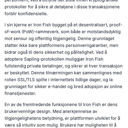
protokoller for å sikre at detaljene i disse transaksjonene
forblir konfidensielle.
I sin kjerne er Iron Fish bygget på et desentralisert, proof-
of-work (PoW)-rammeverk, som både er motstandsdyktig
mot sensur og offentlig tilgjengelig. Denne grunnlaget
støtter ikke bare plattformens personverngarantier, men
bidrar også til dens sikkerhet og pålitelighet. Ved å
adoptere Sapling-protokollen muliggjør Iron Fish
fullstendig private betalinger, og sikrer at hver transaksjon
er beskyttet. Denne tilnærmingen kan sammenlignes med
rollen SSL/TLS spilte i internettets tidlige dager, og la
grunnlaget for sikker e-handel og bred adopsjon av online
finanstjenester.
En av de fremtredende funksjonene til Iron Fish er dens
brukervennlige design. Med anerkjennelse av
tilgjengelighetens betydning, er plattformen utviklet for å
være så intuitiv som mulig. Brukere har muligheten til å