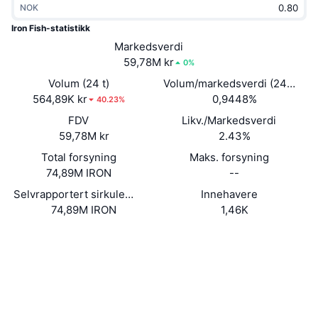
NOK
Trending
Krypto-ETF-er
Opplæring
CMC MCP
Iron Fish-statistikk
Nytt
Markedsverdi
Bitcoin ETF-er
x402
Nyheter
59,78M kr
0%
Krypto
Ethereum ETF-er
Volum (24 t)
Volum/markedsverdi (24 timer
Akademi
564,89K kr
0,9448%
40.23%
Politikk
FDV
Likv./Markedsverdi
Teknisk analyse
Forskning
59,78M kr
2.43%
Idrett
Total forsyning
Maks. forsyning
RSI
Videoer
74,89M IRON
--
Finans
MACD
Selvrapportert sirkulerende forsyning
Innehavere
Ordbok
74,89M IRON
1,46K
Teknologi
Nettsted
Website
Whitepaper
Derivater
Kampanjer
NFT
Sosiale medier
Oversikt
Airdrops
Samlet NFT-statistikk
0x1b2b...ab3747
Kontrakter
Likvidasjoner
Diamantbelønninger