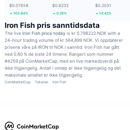
$0.07658
$0.8232
$0.2031
103.94%
0.26%
14.42%
Iron Fish pris sanntidsdata
The live
Iron Fish price today
is kr 0.798222 NOK with a
24-hour trading volume of kr 564,899 NOK.
Vi oppdaterer
prisene våre på IRON til NOK i sanntid.
Iron Fish har gått
ned 0.60 % de siste 24 timene.
Rangert som nummer
#4259 på CoinMarketCap, med en live markedsverdi på
ikke tilgjengelig.
Antall i omløp er ikke tilgjengelig
og det
maksimale antallet er ikke tilgjengelig.
CoinMarketCap
Tokener
Iron Fish