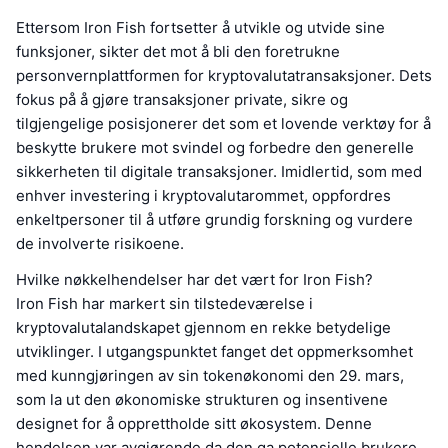
Ettersom Iron Fish fortsetter å utvikle og utvide sine
funksjoner, sikter det mot å bli den foretrukne
personvernplattformen for kryptovalutatransaksjoner. Dets
fokus på å gjøre transaksjoner private, sikre og
tilgjengelige posisjonerer det som et lovende verktøy for å
beskytte brukere mot svindel og forbedre den generelle
sikkerheten til digitale transaksjoner. Imidlertid, som med
enhver investering i kryptovalutarommet, oppfordres
enkeltpersoner til å utføre grundig forskning og vurdere
de involverte risikoene.
Hvilke nøkkelhendelser har det vært for Iron Fish?
Iron Fish har markert sin tilstedeværelse i
kryptovalutalandskapet gjennom en rekke betydelige
utviklinger. I utgangspunktet fanget det oppmerksomhet
med kunngjøringen av sin tokenøkonomi den 29. mars,
som la ut den økonomiske strukturen og insentivene
designet for å opprettholde sitt økosystem. Denne
hendelsen var avgjørende da den ga potensielle brukere