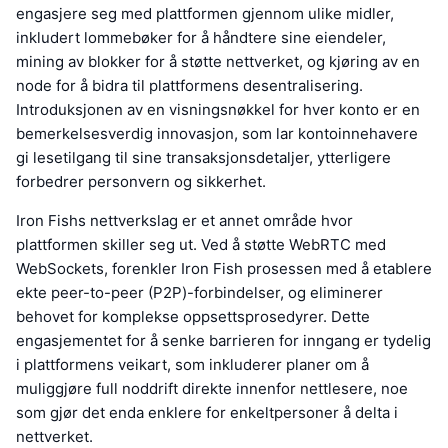
engasjere seg med plattformen gjennom ulike midler,
inkludert lommebøker for å håndtere sine eiendeler,
mining av blokker for å støtte nettverket, og kjøring av en
node for å bidra til plattformens desentralisering.
Introduksjonen av en visningsnøkkel for hver konto er en
bemerkelsesverdig innovasjon, som lar kontoinnehavere
gi lesetilgang til sine transaksjonsdetaljer, ytterligere
forbedrer personvern og sikkerhet.
Iron Fishs nettverkslag er et annet område hvor
plattformen skiller seg ut. Ved å støtte WebRTC med
WebSockets, forenkler Iron Fish prosessen med å etablere
ekte peer-to-peer (P2P)-forbindelser, og eliminerer
behovet for komplekse oppsettsprosedyrer. Dette
engasjementet for å senke barrieren for inngang er tydelig
i plattformens veikart, som inkluderer planer om å
muliggjøre full noddrift direkte innenfor nettlesere, noe
som gjør det enda enklere for enkeltpersoner å delta i
nettverket.