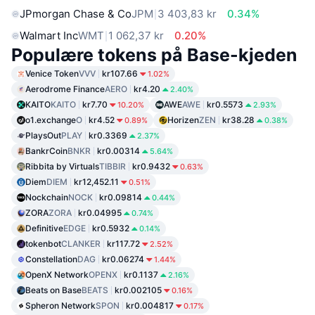
JPmorgan Chase & Co
JPM
3 403,83 kr
0.34%
Walmart Inc
WMT
1 062,37 kr
0.20%
Populære tokens på Base-kjeden
Venice Token
VVV
kr107.66
1.02%
Aerodrome Finance
AERO
kr4.20
2.40%
KAITO
KAITO
kr7.70
AWE
AWE
kr0.5573
10.20%
2.93%
o1.exchange
O
kr4.52
Horizen
ZEN
kr38.28
0.89%
0.38%
PlaysOut
PLAY
kr0.3369
2.37%
BankrCoin
BNKR
kr0.00314
5.64%
Ribbita by Virtuals
TIBBIR
kr0.9432
0.63%
Diem
DIEM
kr12,452.11
0.51%
Nockchain
NOCK
kr0.09814
0.44%
ZORA
ZORA
kr0.04995
0.74%
Definitive
EDGE
kr0.5932
0.14%
tokenbot
CLANKER
kr117.72
2.52%
Constellation
DAG
kr0.06274
1.44%
OpenX Network
OPENX
kr0.1137
2.16%
Beats on Base
BEATS
kr0.002105
0.16%
Spheron Network
SPON
kr0.004817
0.17%