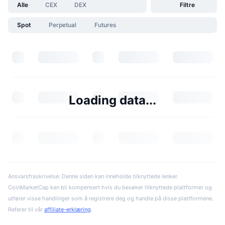
Alle
CEX
DEX
Filtre
Spot
Perpetual
Futures
Loading data...
Ansvarsfraskrivelse: Denne siden kan inneholde tilknyttede lenker.
CoinMarketCap kan bli kompensert hvis du besøker tilknyttede plattformer og
utfører visse handlinger som å registrere deg og handle på disse plattformene.
Referer til vår
affiliate-erklæring
.