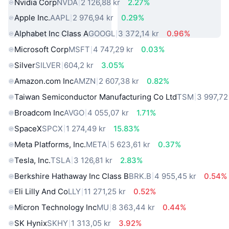
Nvidia Corp
NVDA
2 126,88 kr
2.27%
Apple Inc.
AAPL
2 976,94 kr
0.29%
Alphabet Inc Class A
GOOGL
3 372,14 kr
0.96%
Microsoft Corp
MSFT
4 747,29 kr
0.03%
Silver
SILVER
604,2 kr
3.05%
Amazon.com Inc
AMZN
2 607,38 kr
0.82%
Taiwan Semiconductor Manufacturing Co Ltd
TSM
3 997,72
Broadcom Inc
AVGO
4 055,07 kr
1.71%
SpaceX
SPCX
1 274,49 kr
15.83%
Meta Platforms, Inc.
META
5 623,61 kr
0.37%
Tesla, Inc.
TSLA
3 126,81 kr
2.83%
Berkshire Hathaway Inc Class B
BRK.B
4 955,45 kr
0.54%
Eli Lilly And Co
LLY
11 271,25 kr
0.52%
Micron Technology Inc
MU
8 363,44 kr
0.44%
SK Hynix
SKHY
1 313,05 kr
3.92%