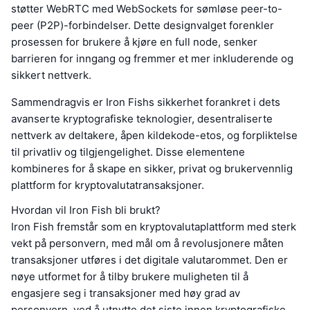
støtter WebRTC med WebSockets for sømløse peer-to-
peer (P2P)-forbindelser. Dette designvalget forenkler
prosessen for brukere å kjøre en full node, senker
barrieren for inngang og fremmer et mer inkluderende og
sikkert nettverk.
Sammendragvis er Iron Fishs sikkerhet forankret i dets
avanserte kryptografiske teknologier, desentraliserte
nettverk av deltakere, åpen kildekode-etos, og forpliktelse
til privatliv og tilgjengelighet. Disse elementene
kombineres for å skape en sikker, privat og brukervennlig
plattform for kryptovalutatransaksjoner.
Hvordan vil Iron Fish bli brukt?
Iron Fish fremstår som en kryptovalutaplattform med sterk
vekt på personvern, med mål om å revolusjonere måten
transaksjoner utføres i det digitale valutarommet. Den er
nøye utformet for å tilby brukere muligheten til å
engasjere seg i transaksjoner med høy grad av
personvern, ved å utnytte det siste innen kryptografiske