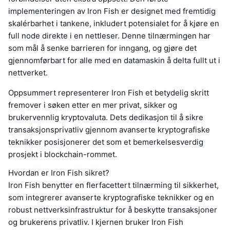
implementeringen av Iron Fish er designet med fremtidig
skalérbarhet i tankene, inkludert potensialet for å kjøre en
full node direkte i en nettleser. Denne tilnærmingen har
som mål å senke barrieren for inngang, og gjøre det
gjennomførbart for alle med en datamaskin å delta fullt ut i
nettverket.
Oppsummert representerer Iron Fish et betydelig skritt
fremover i søken etter en mer privat, sikker og
brukervennlig kryptovaluta. Dets dedikasjon til å sikre
transaksjonsprivatliv gjennom avanserte kryptografiske
teknikker posisjonerer det som et bemerkelsesverdig
prosjekt i blockchain-rommet.
Hvordan er Iron Fish sikret?
Iron Fish benytter en flerfacettert tilnærming til sikkerhet,
som integrerer avanserte kryptografiske teknikker og en
robust nettverksinfrastruktur for å beskytte transaksjoner
og brukerens privatliv. I kjernen bruker Iron Fish