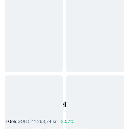
Populære eiendeler fra den
virkelige verden
Gold
GOLD
41 263,74 kr
2.07%