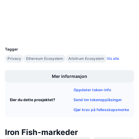
4.1
Kommende salg
Vurdering (CertiK)
Finansieringsrenter
Lær og tjen
basescan.org
Utforskere
Kalendere
Wallets
UCID
18079
ICO-kalender
Tagger
Privacy
Ethereum Ecosystem
Arbitrum Ecosystem
Vis alle
Hendelseskalender
Boost
Mer informasjon
Oppdater token-info
Send inn tokenopplåsinger
Eier du dette prosjektet?
Gjør krav på fellesskapsmerke
Iron Fish-markeder