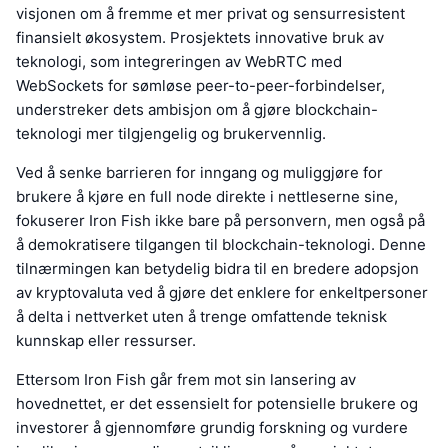
visjonen om å fremme et mer privat og sensurresistent
finansielt økosystem. Prosjektets innovative bruk av
teknologi, som integreringen av WebRTC med
WebSockets for sømløse peer-to-peer-forbindelser,
understreker dets ambisjon om å gjøre blockchain-
teknologi mer tilgjengelig og brukervennlig.
Ved å senke barrieren for inngang og muliggjøre for
brukere å kjøre en full node direkte i nettleserne sine,
fokuserer Iron Fish ikke bare på personvern, men også på
å demokratisere tilgangen til blockchain-teknologi. Denne
tilnærmingen kan betydelig bidra til en bredere adopsjon
av kryptovaluta ved å gjøre det enklere for enkeltpersoner
å delta i nettverket uten å trenge omfattende teknisk
kunnskap eller ressurser.
Ettersom Iron Fish går frem mot sin lansering av
hovednettet, er det essensielt for potensielle brukere og
investorer å gjennomføre grundig forskning og vurdere