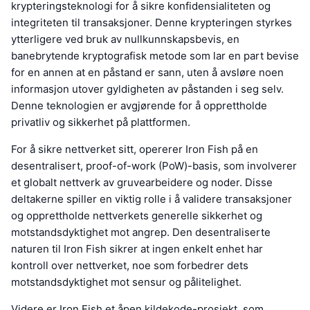
krypteringsteknologi for å sikre konfidensialiteten og
integriteten til transaksjoner. Denne krypteringen styrkes
ytterligere ved bruk av nullkunnskapsbevis, en
banebrytende kryptografisk metode som lar en part bevise
for en annen at en påstand er sann, uten å avsløre noen
informasjon utover gyldigheten av påstanden i seg selv.
Denne teknologien er avgjørende for å opprettholde
privatliv og sikkerhet på plattformen.
For å sikre nettverket sitt, opererer Iron Fish på en
desentralisert, proof-of-work (PoW)-basis, som involverer
et globalt nettverk av gruvearbeidere og noder. Disse
deltakerne spiller en viktig rolle i å validere transaksjoner
og opprettholde nettverkets generelle sikkerhet og
motstandsdyktighet mot angrep. Den desentraliserte
naturen til Iron Fish sikrer at ingen enkelt enhet har
kontroll over nettverket, noe som forbedrer dets
motstandsdyktighet mot sensur og pålitelighet.
Videre er Iron Fish et åpen kildekode-prosjekt, som