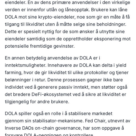
eiendeler. En av dens primære anvendelser i den virkelige
verden er innenfor utlån og låneopptak. Brukere kan låne
DOLA mot sine krypto-eiendeler, noe som gir en måte å få
tilgang til likviditet uten å måtte selge sine beholdninger.
Dette er spesielt nyttig for de som ønsker å utnytte sine
eiendeler samtidig som de opprettholder eksponering mot
potensielle fremtidige gevinster.
En annen betydelig anvendelse av DOLA er i
inntektsmuligheter. Innehavere av DOLA kan delta i yield
farming, hvor de gir likviditet til ulike protokoller og tjener
belønninger i retur. Denne prosessen gagner ikke bare
individet ved å generere passiv inntekt, men støtter også
det bredere DeFi-økosystemet ved å sikre at likviditet er
tilgjengelig for andre brukere.
DOLA spiller også en rolle i å stabilisere markedet
gjennom sin stabilisator-mekanisme. Fed Chair, utnevnt av
Inverse DAOs on-chain governance, har som oppgave å
forsvare DOLA-peggingen og kontrollere