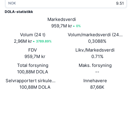
NOK
Trending
Krypto-ETF-er
Opplæring
CMC MCP
DOLA-statistikk
Nytt
Markedsverdi
Bitcoin ETF-er
x402
Nyheter
959,7M kr
0%
Krypto
Ethereum ETF-er
Volum (24 t)
Volum/markedsverdi (24 timer
Akademi
2,96M kr
0,3088%
3789.89%
Politikk
FDV
Likv./Markedsverdi
Teknisk analyse
Forskning
959,7M kr
0.71%
Idrett
Total forsyning
Maks. forsyning
RSI
Videoer
100,88M DOLA
--
Finans
MACD
Selvrapportert sirkulerende forsyning
Innehavere
Ordbok
100,88M DOLA
87,66K
Teknologi
Nettsted
Website
Whitepaper
Derivater
Kampanjer
Sosiale medier
NFT
Oversikt
Airdrops
0x8653...DC9ce4
Kontrakter
Samlet NFT-statistikk
Likvidasjoner
4.0
Diamantbelønninger
Vurdering (CertiK)