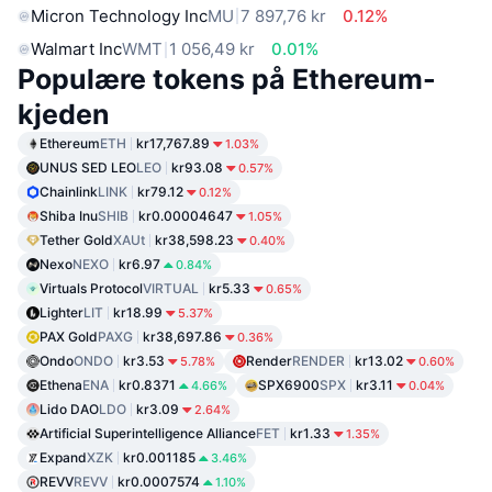
Micron Technology Inc
MU
7 897,76 kr
0.12%
Walmart Inc
WMT
1 056,49 kr
0.01%
Populære tokens på Ethereum-
kjeden
Ethereum
ETH
kr17,767.89
1.03%
UNUS SED LEO
LEO
kr93.08
0.57%
Chainlink
LINK
kr79.12
0.12%
Shiba Inu
SHIB
kr0.00004647
1.05%
Tether Gold
XAUt
kr38,598.23
0.40%
Nexo
NEXO
kr6.97
0.84%
Virtuals Protocol
VIRTUAL
kr5.33
0.65%
Lighter
LIT
kr18.99
5.37%
PAX Gold
PAXG
kr38,697.86
0.36%
Ondo
ONDO
kr3.53
Render
RENDER
kr13.02
5.78%
0.60%
Ethena
ENA
kr0.8371
SPX6900
SPX
kr3.11
4.66%
0.04%
Lido DAO
LDO
kr3.09
2.64%
Artificial Superintelligence Alliance
FET
kr1.33
1.35%
Expand
XZK
kr0.001185
3.46%
REVV
REVV
kr0.0007574
1.10%