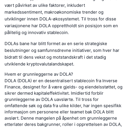
vært påvirket av ulike faktorer, inkludert
markedssentiment, makroøkonomiske trender og
utviklinger innen DOLA-økosystemet. Til tross for disse
variasjonene har DOLA opprettholdt sin posisjon som en
pålitelig og innovativ stablecoin.
DOLAs bane har blitt formet av en serie strategiske
beslutninger og samfunnsdrevne initiativer, som hver har
bidratt til dens vekst og motstandskraft i det stadig
utviklende kryptovalutalandskapet.
Hvem er grunnleggerne av DOLA?
DOLA (DOLA) er en desentralisert stablecoin fra Inverse
Finance, designet for å være gjelds- og eiendelsstøttet, og
sikrer dermed kapitaleffektivitet. Imidlertid forblir
grunnleggerne av DOLA uavslørte. Til tross for
omfattende søk og data fra ulike kilder, har ingen spesifikk
informasjon om personene eller teamet bak DOLA blitt
avslørt. Denne mangelen på åpenhet om grunnleggerne
etterlater deres bakgrunner, roller i opprettelsen av DOLA,