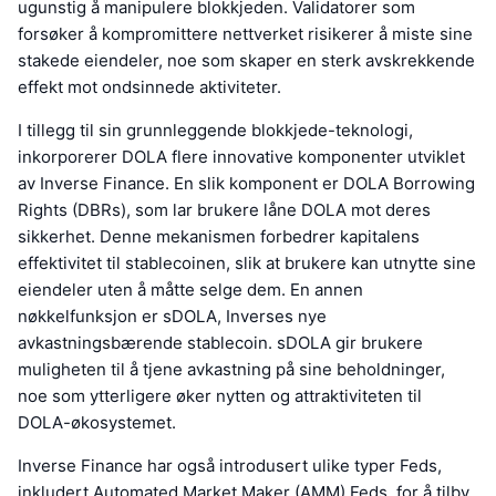
ugunstig å manipulere blokkjeden. Validatorer som
forsøker å kompromittere nettverket risikerer å miste sine
stakede eiendeler, noe som skaper en sterk avskrekkende
effekt mot ondsinnede aktiviteter.
I tillegg til sin grunnleggende blokkjede-teknologi,
inkorporerer DOLA flere innovative komponenter utviklet
av Inverse Finance. En slik komponent er DOLA Borrowing
Rights (DBRs), som lar brukere låne DOLA mot deres
sikkerhet. Denne mekanismen forbedrer kapitalens
effektivitet til stablecoinen, slik at brukere kan utnytte sine
eiendeler uten å måtte selge dem. En annen
nøkkelfunksjon er sDOLA, Inverses nye
avkastningsbærende stablecoin. sDOLA gir brukere
muligheten til å tjene avkastning på sine beholdninger,
noe som ytterligere øker nytten og attraktiviteten til
DOLA-økosystemet.
Inverse Finance har også introdusert ulike typer Feds,
inkludert Automated Market Maker (AMM) Feds, for å tilby