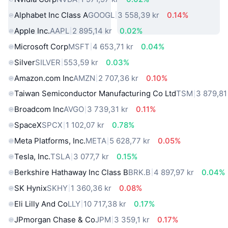
Alphabet Inc Class A
GOOGL
3 558,39 kr
0.14%
Apple Inc.
AAPL
2 895,14 kr
0.02%
Microsoft Corp
MSFT
4 653,71 kr
0.04%
Silver
SILVER
553,59 kr
0.03%
Amazon.com Inc
AMZN
2 707,36 kr
0.10%
Taiwan Semiconductor Manufacturing Co Ltd
TSM
3 879,81
Broadcom Inc
AVGO
3 739,31 kr
0.11%
SpaceX
SPCX
1 102,07 kr
0.78%
Meta Platforms, Inc.
META
5 628,77 kr
0.05%
Tesla, Inc.
TSLA
3 077,7 kr
0.15%
Berkshire Hathaway Inc Class B
BRK.B
4 897,97 kr
0.04%
SK Hynix
SKHY
1 360,36 kr
0.08%
Eli Lilly And Co
LLY
10 717,38 kr
0.17%
JPmorgan Chase & Co
JPM
3 359,1 kr
0.17%