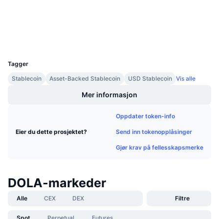
Kommende salg
etherscan.io
Finansieringsrenter
Utforskere
Lær og tjen
Wallets
UCID
Kalendere
19191
Tagger
ICO-kalender
Stablecoin
Asset-Backed Stablecoin
USD Stablecoin
Vis alle
Hendelseskalender
Mer informasjon
Oppdater token-info
Send inn tokenopplåsinger
Eier du dette prosjektet?
Gjør krav på fellesskapsmerke
DOLA-markeder
Alle
CEX
DEX
Filtre
Spot
Perpetual
Futures