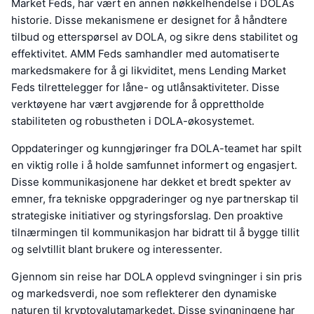
Market Feds, har vært en annen nøkkelhendelse i DOLAs
historie. Disse mekanismene er designet for å håndtere
tilbud og etterspørsel av DOLA, og sikre dens stabilitet og
effektivitet. AMM Feds samhandler med automatiserte
markedsmakere for å gi likviditet, mens Lending Market
Feds tilrettelegger for låne- og utlånsaktiviteter. Disse
verktøyene har vært avgjørende for å opprettholde
stabiliteten og robustheten i DOLA-økosystemet.
Oppdateringer og kunngjøringer fra DOLA-teamet har spilt
en viktig rolle i å holde samfunnet informert og engasjert.
Disse kommunikasjonene har dekket et bredt spekter av
emner, fra tekniske oppgraderinger og nye partnerskap til
strategiske initiativer og styringsforslag. Den proaktive
tilnærmingen til kommunikasjon har bidratt til å bygge tillit
og selvtillit blant brukere og interessenter.
Gjennom sin reise har DOLA opplevd svingninger i sin pris
og markedsverdi, noe som reflekterer den dynamiske
naturen til kryptovalutamarkedet. Disse svingningene har