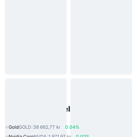
Populære eiendeler fra den
virkelige verden
Gold
GOLD
38 662,77 kr
0.04%
Nvidia Corp
NVDA
1 971,97 kr
0.02%