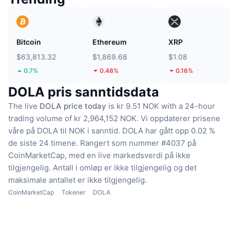
Bitcoin
Ethereum
XRP
$63,813.32
$1,869.68
$1.08
0.7%
0.48%
0.16%
DOLA pris sanntidsdata
The live
DOLA price today
is kr 9.51 NOK with a 24-hour
trading volume of kr 2,964,152 NOK.
Vi oppdaterer prisene
våre på DOLA til NOK i sanntid.
DOLA har gått opp 0.02 %
de siste 24 timene.
Rangert som nummer #4037 på
CoinMarketCap, med en live markedsverdi på ikke
tilgjengelig.
Antall i omløp er ikke tilgjengelig
og det
maksimale antallet er ikke tilgjengelig.
CoinMarketCap
Tokener
DOLA