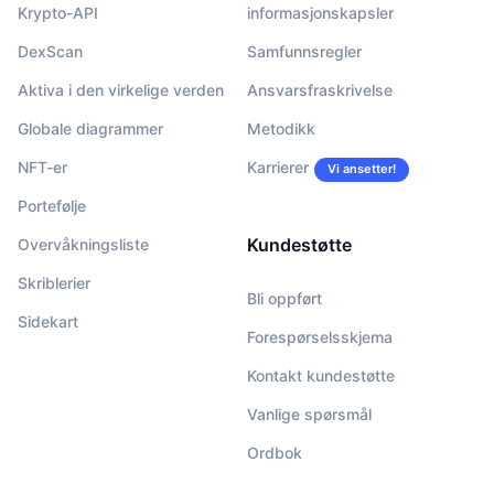
Krypto-API
informasjonskapsler
DexScan
Samfunnsregler
Aktiva i den virkelige verden
Ansvarsfraskrivelse
Globale diagrammer
Metodikk
NFT-er
Karrierer
Vi ansetter!
Portefølje
Kundestøtte
Overvåkningsliste
Skriblerier
Bli oppført
Sidekart
Forespørselsskjema
Kontakt kundestøtte
Vanlige spørsmål
Ordbok