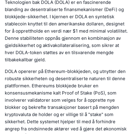
Teknologien bak DOLA (DOLA) er en fascinerende
blanding av desentraliserte finansmekanismer (DeFi) og
blokkjede-sikkerhet. I kjernen er DOLA en syntetisk
stablecoin knyttet til den amerikanske dollaren, designet
for å opprettholde en verdi nær $1 med minimal volatilitet.
Denne stabiliteten oppnås gjennom en kombinasjon av
gjeldsikkerhet og aktivakollateralisering, som sikrer at
hver DOLA-token støttes av en tilsvarende mengde
tilbakekallbar gjeld.
DOLA opererer på Ethereum-blokkjeden, og utnytter den
robuste sikkerheten og desentraliserte naturen til denne
plattformen. Ethereums blokkjede bruker en
konsensusmekanisme kalt Proof of Stake (PoS), som
involverer validatorer som velges for å opprette nye
blokker og bekrefte transaksjoner basert på mengden
kryptovaluta de holder og er villige til å "stake" som
sikkerhet. Dette systemet hjelper til med å forhindre
angrep fra ondsinnede aktører ved å gjøre det økonomisk