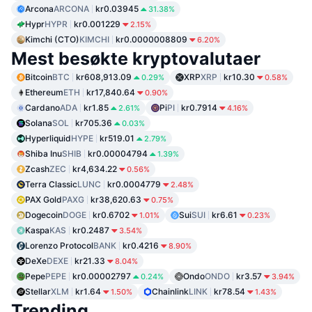
Arcona
ARCONA
kr0.03945
31.38%
Hypr
HYPR
kr0.001229
2.15%
Kimchi (CTO)
KIMCHI
kr0.0000008809
6.20%
Mest besøkte kryptovalutaer
Bitcoin
BTC
kr608,913.09
XRP
XRP
kr10.30
0.29%
0.58%
Ethereum
ETH
kr17,840.64
0.90%
Cardano
ADA
kr1.85
Pi
PI
kr0.7914
2.61%
4.16%
Solana
SOL
kr705.36
0.03%
Hyperliquid
HYPE
kr519.01
2.79%
Shiba Inu
SHIB
kr0.00004794
1.39%
Zcash
ZEC
kr4,634.22
0.56%
Terra Classic
LUNC
kr0.0004779
2.48%
PAX Gold
PAXG
kr38,620.63
0.75%
Dogecoin
DOGE
kr0.6702
Sui
SUI
kr6.61
1.01%
0.23%
Kaspa
KAS
kr0.2487
3.54%
Lorenzo Protocol
BANK
kr0.4216
8.90%
DeXe
DEXE
kr21.33
8.04%
Pepe
PEPE
kr0.00002797
Ondo
ONDO
kr3.57
0.24%
3.94%
Stellar
XLM
kr1.64
Chainlink
LINK
kr78.54
1.50%
1.43%
Trending