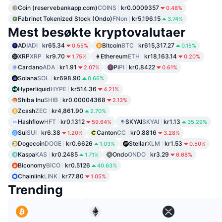
Coin (reservebankapp.com)
COINS
kr0.0009357
0.48%
Fabrinet Tokenized Stock (Ondo)
FNon
kr5,196.15
3.74%
Mest besøkte kryptovalutaer
ADI
ADI
kr65.34
Bitcoin
BTC
kr615,317.27
0.55%
0.15%
XRP
XRP
kr9.70
Ethereum
ETH
kr18,163.14
1.75%
0.20%
Cardano
ADA
kr1.91
Pi
PI
kr0.8422
2.07%
0.61%
Solana
SOL
kr698.90
0.66%
Hyperliquid
HYPE
kr514.36
4.21%
Shiba Inu
SHIB
kr0.00004368
2.13%
Zcash
ZEC
kr4,861.90
2.70%
Hashflow
HFT
kr0.1312
SKYAI
SKYAI
kr1.13
59.64%
35.29%
Sui
SUI
kr6.38
Canton
CC
kr0.8816
1.20%
3.28%
Dogecoin
DOGE
kr0.6626
Stellar
XLM
kr1.53
1.03%
0.50%
Kaspa
KAS
kr0.2485
Ondo
ONDO
kr3.29
1.71%
6.68%
Biconomy
BICO
kr0.5126
40.63%
Chainlink
LINK
kr77.80
1.05%
Trending