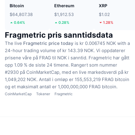
Bitcoin
Ethereum
XRP
$64,807.38
$1,912.53
$1.02
0.64%
0.28%
1.28%
Fragmetric pris sanntidsdata
The live
Fragmetric price today
is kr 0.006745 NOK with a
24-hour trading volume of kr 143.39 NOK.
Vi oppdaterer
prisene våre på FRAG til NOK i sanntid.
Fragmetric har gått
opp 1.09 % de siste 24 timene.
Rangert som nummer
#2930 på CoinMarketCap, med en live markedsverdi på kr
1,049,202 NOK.
Antall i omløp er 155,553,219 FRAG bitcoin
og et maksimalt antall er 1,000,000,000 FRAG bitcoin.
CoinMarketCap
Tokener
Fragmetric