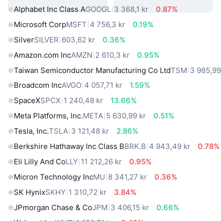
Alphabet Inc Class A
GOOGL
3 368,1 kr
0.87%
Microsoft Corp
MSFT
4 756,3 kr
0.19%
Silver
SILVER
603,62 kr
0.36%
Amazon.com Inc
AMZN
2 610,3 kr
0.95%
Taiwan Semiconductor Manufacturing Co Ltd
TSM
3 985,99
Broadcom Inc
AVGO
4 057,71 kr
1.59%
SpaceX
SPCX
1 240,48 kr
13.66%
Meta Platforms, Inc.
META
5 630,99 kr
0.51%
Tesla, Inc.
TSLA
3 121,48 kr
2.86%
Berkshire Hathaway Inc Class B
BRK.B
4 943,49 kr
0.78%
Eli Lilly And Co
LLY
11 212,26 kr
0.95%
Micron Technology Inc
MU
8 341,27 kr
0.36%
SK Hynix
SKHY
1 310,72 kr
3.84%
JPmorgan Chase & Co
JPM
3 406,15 kr
0.66%