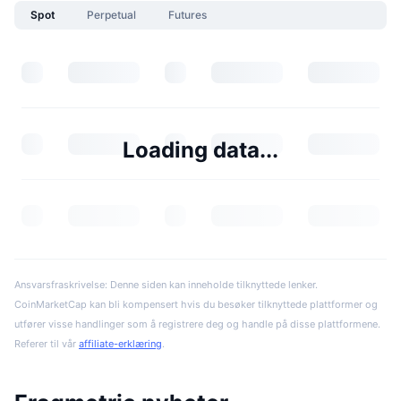
Spot
Perpetual
Futures
Loading data...
Ansvarsfraskrivelse: Denne siden kan inneholde tilknyttede lenker.
CoinMarketCap kan bli kompensert hvis du besøker tilknyttede plattformer og
utfører visse handlinger som å registrere deg og handle på disse plattformene.
Referer til vår
affiliate-erklæring
.