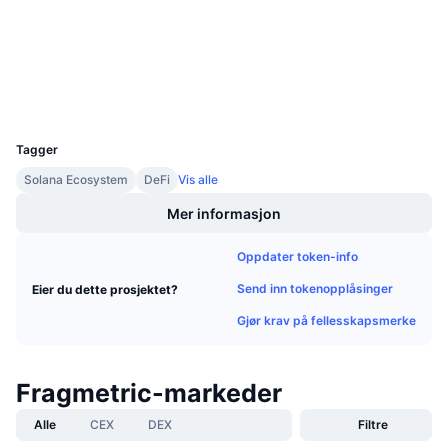
3.1
Vurdering (CertiK)
Kommende salg
Finansieringsrenter
Lær og tjen
Utforskere
solscan.io
Wallets
Kalendere
UCID
37238
ICO-kalender
Tagger
Solana Ecosystem
DeFi
Vis alle
Hendelseskalender
Mer informasjon
Oppdater token-info
Send inn tokenopplåsinger
Eier du dette prosjektet?
Gjør krav på fellesskapsmerke
Fragmetric-markeder
Alle
CEX
DEX
Filtre