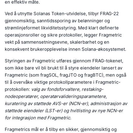
en effektiv måte.
Ved å utnytte Solanas Token-utvidelse, tilbyr FRAG-22
gjennomsiktig, sanntidssporing av belønninger og
strømlinjeformet likviditetsstyring. Med klart definerte
operasjonsroller og sikre protokoller, legger Fragmetric
vekt på sammensetningsevne, skalerbarhet og en
konsekvent brukeropplevelse innen Solana-økosystemet.
Styringen av Fragmetric utføres gjennom FRAG-tokenet,
som ikke bare vil bli brukt til å styre eiendeler lansert av
Fragmetric (som fragSOL, fragJTO og fragBTC), men også
til å overvåke viktige protokollparametere i Fragmetric-
protokollen:
valg av fondsforvaltere, restaking-
nodeoperatører, operatørvalideringsparametere,
kuratering av støttede AVS-er (NCN-er), administrasjon av
støttede eiendeler (LST-er) og hvitlisting av nye NCN-er
for integrasjon med Fragmetric.
Fragmetrics mål er å tilby en sikker, gjennomsiktig og