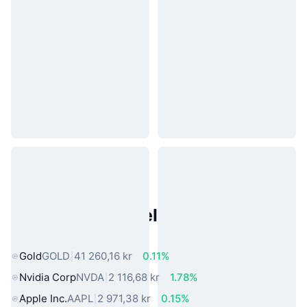
Populære eiendeler fra den
virkelige verden
Gold
GOLD
41 260,16 kr
0.11%
Nvidia Corp
NVDA
2 116,68 kr
1.78%
Apple Inc.
AAPL
2 971,38 kr
0.15%