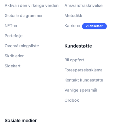
Aktiva i den virkelige verden
Ansvarsfraskrivelse
Globale diagrammer
Metodikk
NFT-er
Karrierer
Vi ansetter!
Portefølje
Kundestøtte
Overvåkningsliste
Skriblerier
Bli oppført
Sidekart
Forespørselsskjema
Kontakt kundestøtte
Vanlige spørsmål
Ordbok
Sosiale medier