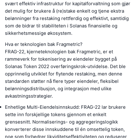
svært effektiv infrastruktur for kapitalforvaltning som gjør
det mulig for brukere å (re)stake enkelt og tjene ekstra
belønninger fra restaking rettferdig og effektivt, samtidig
som de bidrar til stabiliteten i Solanas finansielle og
sikkerhetsmessige økosystem.
Hva er teknologien bak Fragmetric?
FRAG-22, kjerneteknologien bak Fragmetric, er et
rammeverk for tokenisering av eiendeler bygget på
Solanas Token 2022 overføringskrok-utvidelse. Det ble
opprinnelig utviklet for flytende restaking, men denne
standarden støtter nå flere typer eiendeler, fleksibel
belønningsdistribusjon, og integrasjon med ulike
avkastningsstrategier.
Enhetlige Multi-Eiendelsinnskudd: FRAG-22 lar brukere
sette inn forskjellige tokens gjennom et enkelt
grensesnitt. Normaliserings- og aggregeringslogikk
konverterer disse innskuddene til én omsettelig token,
noe som forbedrer likviditetseffektiviteten og reduserer