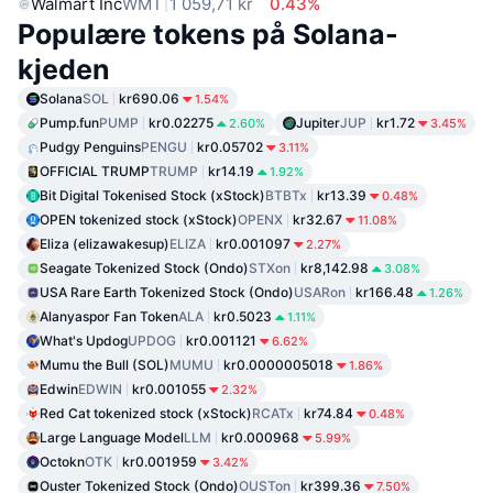
Walmart Inc
WMT
1 059,71 kr
0.43%
Populære tokens på Solana-
kjeden
Solana
SOL
kr690.06
1.54%
Pump.fun
PUMP
kr0.02275
Jupiter
JUP
kr1.72
2.60%
3.45%
Pudgy Penguins
PENGU
kr0.05702
3.11%
OFFICIAL TRUMP
TRUMP
kr14.19
1.92%
Bit Digital Tokenised Stock (xStock)
BTBTx
kr13.39
0.48%
OPEN tokenized stock (xStock)
OPENX
kr32.67
11.08%
Eliza (elizawakesup)
ELIZA
kr0.001097
2.27%
Seagate Tokenized Stock (Ondo)
STXon
kr8,142.98
3.08%
USA Rare Earth Tokenized Stock (Ondo)
USARon
kr166.48
1.26%
Alanyaspor Fan Token
ALA
kr0.5023
1.11%
What's Updog
UPDOG
kr0.001121
6.62%
Mumu the Bull (SOL)
MUMU
kr0.0000005018
1.86%
Edwin
EDWIN
kr0.001055
2.32%
Red Cat tokenized stock (xStock)
RCATx
kr74.84
0.48%
Large Language Model
LLM
kr0.000968
5.99%
Octokn
OTK
kr0.001959
3.42%
Ouster Tokenized Stock (Ondo)
OUSTon
kr399.36
7.50%