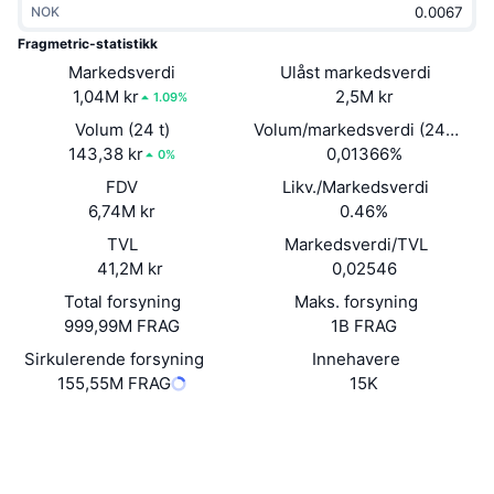
NOK
Trending
Krypto-ETF-er
Opplæring
CMC MCP
Fragmetric-statistikk
Markedsverdi
Nytt
Ulåst markedsverdi
Bitcoin ETF-er
x402
Nyheter
1,04M kr
2,5M kr
1.09%
Krypto
Ethereum ETF-er
Volum (24 t)
Volum/markedsverdi (24 timer
Akademi
143,38 kr
0,01366%
0%
Politikk
FDV
Likv./Markedsverdi
Teknisk analyse
Forskning
6,74M kr
0.46%
Idrett
TVL
Markedsverdi/TVL
RSI
Videoer
41,2M kr
0,02546
Finans
MACD
Total forsyning
Maks. forsyning
Ordbok
999,99M FRAG
1B FRAG
Teknologi
Sirkulerende forsyning
Innehavere
Derivater
Kampanjer
155,55M FRAG
15K
NFT
Oversikt
Nettsted
Airdrops
Website
Whitepaper
Sosiale medier
Samlet NFT-statistikk
Likvidasjoner
Diamantbelønninger
Kontrakter
FRAGME...3b4VD5