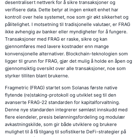
desentralisert nettverk for å sikre transaksjoner og
verifisere data. Dette betyr at ingen enkelt enhet har
kontroll over hele systemet, noe som gir økt sikkerhet og
pålitelighet. I motsetning til tradisjonelle valutaer, er FRAG
ikke avhengig av banker eller myndigheter for å fungere.
Transaksjoner med FRAG er raske, sikre og kan
gjennomføres med lavere kostnader enn mange
konvensjonelle alternativer. Blockchain-teknologien som
ligger til grunn for FRAG, gjør det mulig å holde en åpen og
gjennomsiktig oversikt over alle transaksjoner, noe som
styrker tilliten blant brukerne.
Fragmetric (FRAG) startet som Solanas første native
flytende (re)staking-protokoll og utviklet seg til den
avanserte FRAG-22 standarden for kapitalforvaltning.
Denne nye standarden integrerer sømløst innskudd med
flere eiendeler, presis belønningsfordeling og modulær
avkastningskilde, som gir både utviklere og brukere
mulighet til å få tilgang til sofistikerte DeFi-strategier på