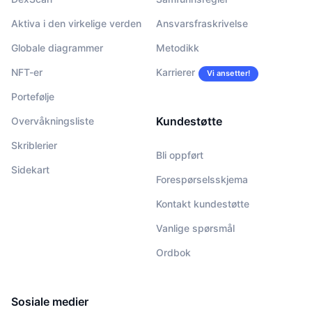
Aktiva i den virkelige verden
Ansvarsfraskrivelse
Globale diagrammer
Metodikk
NFT-er
Karrierer
Vi ansetter!
Portefølje
Kundestøtte
Overvåkningsliste
Skriblerier
Bli oppført
Sidekart
Forespørselsskjema
Kontakt kundestøtte
Vanlige spørsmål
Ordbok
Sosiale medier