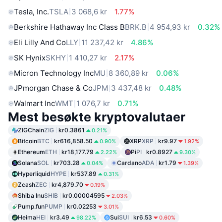
Tesla, Inc.
TSLA
3 068,6 kr
1.77%
Berkshire Hathaway Inc Class B
BRK.B
4 954,93 kr
0.32%
Eli Lilly And Co
LLY
11 237,42 kr
4.86%
SK Hynix
SKHY
1 410,27 kr
2.17%
Micron Technology Inc
MU
8 360,89 kr
0.06%
JPmorgan Chase & Co
JPM
3 437,48 kr
0.48%
Walmart Inc
WMT
1 076,7 kr
0.71%
Mest besøkte kryptovalutaer
ZIGChain
ZIG
kr0.3861
0.21%
Bitcoin
BTC
kr616,858.50
XRP
XRP
kr9.97
0.90%
1.92%
Ethereum
ETH
kr18,177.79
Pi
PI
kr0.8927
2.22%
9.30%
Solana
SOL
kr703.28
Cardano
ADA
kr1.79
0.04%
1.39%
Hyperliquid
HYPE
kr537.89
0.31%
Zcash
ZEC
kr4,879.70
0.19%
Shiba Inu
SHIB
kr0.00004595
2.03%
Pump.fun
PUMP
kr0.02253
3.01%
Heima
HEI
kr3.49
Sui
SUI
kr6.53
98.22%
0.60%