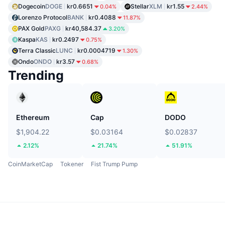
Dogecoin
DOGE
kr0.6651
Stellar
XLM
kr1.55
0.04%
2.44%
Lorenzo Protocol
BANK
kr0.4088
11.87%
PAX Gold
PAXG
kr40,584.37
3.20%
Kaspa
KAS
kr0.2497
0.75%
Terra Classic
LUNC
kr0.0004719
1.30%
Ondo
ONDO
kr3.57
0.68%
Trending
Ethereum
Cap
DODO
$1,904.22
$0.03164
$0.02837
2.12%
21.74%
51.91%
CoinMarketCap
Tokener
Fist Trump Pump