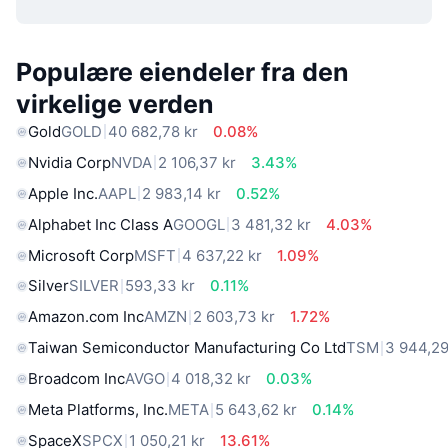
Populære eiendeler fra den
virkelige verden
Gold
GOLD
40 682,78 kr
0.08%
Nvidia Corp
NVDA
2 106,37 kr
3.43%
Apple Inc.
AAPL
2 983,14 kr
0.52%
Alphabet Inc Class A
GOOGL
3 481,32 kr
4.03%
Microsoft Corp
MSFT
4 637,22 kr
1.09%
Silver
SILVER
593,33 kr
0.11%
Amazon.com Inc
AMZN
2 603,73 kr
1.72%
Taiwan Semiconductor Manufacturing Co Ltd
TSM
3 944,29
Broadcom Inc
AVGO
4 018,32 kr
0.03%
Meta Platforms, Inc.
META
5 643,62 kr
0.14%
SpaceX
SPCX
1 050,21 kr
13.61%