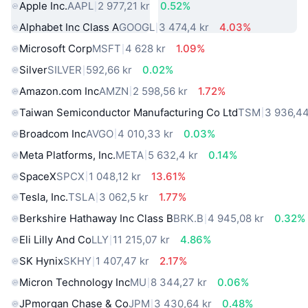
Apple Inc.
AAPL
2 977,21 kr
0.52%
Alphabet Inc Class A
GOOGL
3 474,4 kr
4.03%
Microsoft Corp
MSFT
4 628 kr
1.09%
Silver
SILVER
592,66 kr
0.02%
Amazon.com Inc
AMZN
2 598,56 kr
1.72%
Taiwan Semiconductor Manufacturing Co Ltd
TSM
3 936,44
Broadcom Inc
AVGO
4 010,33 kr
0.03%
Meta Platforms, Inc.
META
5 632,4 kr
0.14%
SpaceX
SPCX
1 048,12 kr
13.61%
Tesla, Inc.
TSLA
3 062,5 kr
1.77%
Berkshire Hathaway Inc Class B
BRK.B
4 945,08 kr
0.32%
Eli Lilly And Co
LLY
11 215,07 kr
4.86%
SK Hynix
SKHY
1 407,47 kr
2.17%
Micron Technology Inc
MU
8 344,27 kr
0.06%
JPmorgan Chase & Co
JPM
3 430,64 kr
0.48%