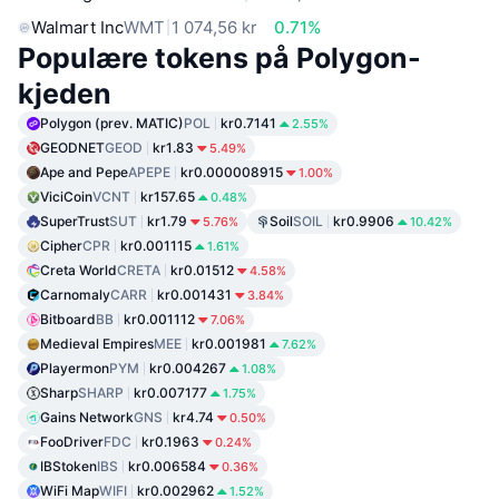
Walmart Inc
WMT
1 074,56 kr
0.71%
Populære tokens på Polygon-
kjeden
Polygon (prev. MATIC)
POL
kr0.7141
2.55%
GEODNET
GEOD
kr1.83
5.49%
Ape and Pepe
APEPE
kr0.000008915
1.00%
ViciCoin
VCNT
kr157.65
0.48%
SuperTrust
SUT
kr1.79
Soil
SOIL
kr0.9906
5.76%
10.42%
Cipher
CPR
kr0.001115
1.61%
Creta World
CRETA
kr0.01512
4.58%
Carnomaly
CARR
kr0.001431
3.84%
Bitboard
BB
kr0.001112
7.06%
Medieval Empires
MEE
kr0.001981
7.62%
Playermon
PYM
kr0.004267
1.08%
Sharp
SHARP
kr0.007177
1.75%
Gains Network
GNS
kr4.74
0.50%
FooDriver
FDC
kr0.1963
0.24%
IBStoken
IBS
kr0.006584
0.36%
WiFi Map
WIFI
kr0.002962
1.52%