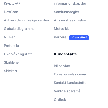
Krypto-API
informasjonskapsler
DexScan
Samfunnsregler
Aktiva i den virkelige verden
Ansvarsfraskrivelse
Globale diagrammer
Metodikk
NFT-er
Karrierer
Vi ansetter!
Portefølje
Kundestøtte
Overvåkningsliste
Skriblerier
Bli oppført
Sidekart
Forespørselsskjema
Kontakt kundestøtte
Vanlige spørsmål
Ordbok