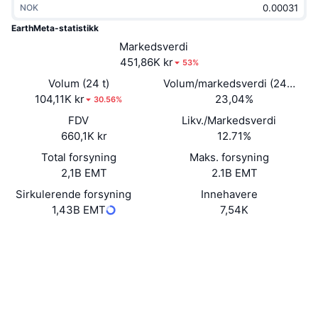
NOK
Trending
Krypto-ETF-er
Opplæring
CMC MCP
EarthMeta-statistikk
Nytt
Markedsverdi
Bitcoin ETF-er
x402
Nyheter
451,86K kr
53%
Krypto
Ethereum ETF-er
Volum (24 t)
Volum/markedsverdi (24 timer
Akademi
104,11K kr
23,04%
30.56%
Politikk
FDV
Likv./Markedsverdi
Teknisk analyse
Forskning
660,1K kr
12.71%
Idrett
Total forsyning
Maks. forsyning
RSI
Videoer
2,1B EMT
2.1B EMT
Finans
MACD
Sirkulerende forsyning
Innehavere
Ordbok
1,43B EMT
7,54K
Teknologi
Nettsted
Website
Whitepaper
Derivater
Kampanjer
NFT
Sosiale medier
Oversikt
Airdrops
Kontrakter
Samlet NFT-statistikk
0x7083...de119A
Likvidasjoner
4.1
Diamantbelønninger
Vurdering (CertiK)