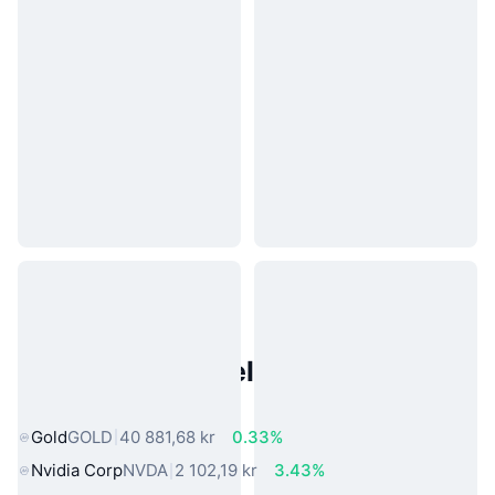
Populære eiendeler fra den
virkelige verden
Gold
GOLD
40 881,68 kr
0.33%
Nvidia Corp
NVDA
2 102,19 kr
3.43%