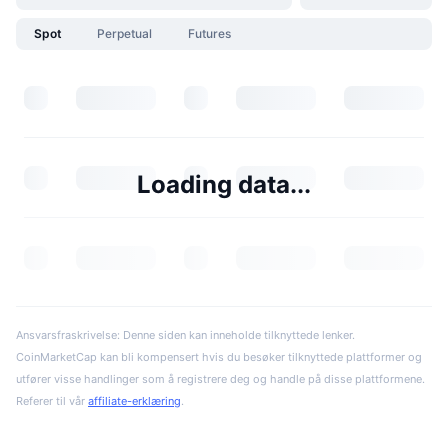
Spot
Perpetual
Futures
Loading data...
Ansvarsfraskrivelse: Denne siden kan inneholde tilknyttede lenker.
CoinMarketCap kan bli kompensert hvis du besøker tilknyttede plattformer og
utfører visse handlinger som å registrere deg og handle på disse plattformene.
Referer til vår
affiliate-erklæring
.