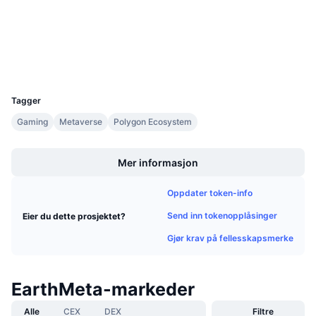
Audits
Kommende salg
Finansieringsrenter
Lær og tjen
Utforskere
polygonscan.com
Wallets
Kalendere
UCID
34348
ICO-kalender
Tagger
Gaming
Metaverse
Polygon Ecosystem
Hendelseskalender
Boost
Mer informasjon
Oppdater token-info
Send inn tokenopplåsinger
Eier du dette prosjektet?
Gjør krav på fellesskapsmerke
EarthMeta-markeder
Alle
CEX
DEX
Filtre