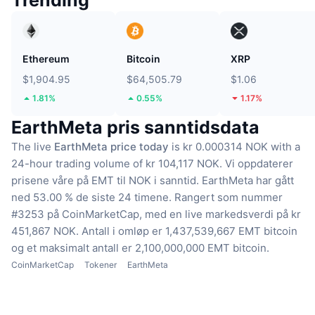
Ethereum
Bitcoin
XRP
$1,904.95
$64,505.79
$1.06
1.81%
0.55%
1.17%
EarthMeta pris sanntidsdata
The live
EarthMeta price today
is kr 0.000314 NOK with a
24-hour trading volume of kr 104,117 NOK.
Vi oppdaterer
prisene våre på EMT til NOK i sanntid.
EarthMeta har gått
ned 53.00 % de siste 24 timene.
Rangert som nummer
#3253 på CoinMarketCap, med en live markedsverdi på kr
451,867 NOK.
Antall i omløp er 1,437,539,667 EMT bitcoin
og et maksimalt antall er 2,100,000,000 EMT bitcoin.
CoinMarketCap
Tokener
EarthMeta