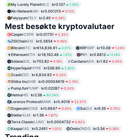
My Lovely Planet
MLC
kr0.107
1.26%
Aki Network
AKI
kr0.001215
0.13%
Felysyum
FELY
kr2.40
0.38%
Mest besøkte kryptovalutaer
Casper
CSPR
kr0.01751
2.32%
ZIGChain
ZIG
kr0.3854
0.45%
Bitcoin
BTC
kr614,836.91
XRP
XRP
kr10.08
0.51%
1.24%
Ethereum
ETH
kr18,162.48
Pi
PI
kr0.8812
1.91%
11.14%
Solana
SOL
kr702.82
Cardano
ADA
kr1.82
0.18%
0.45%
Hyperliquid
HYPE
kr538.90
2.82%
Zcash
ZEC
kr4,834.92
0.20%
Shiba Inu
SHIB
kr0.00004619
2.74%
Pump.fun
PUMP
kr0.02287
0.24%
Heima
HEI
kr2.58
83.34%
Lorenzo Protocol
BANK
kr0.4018
22.57%
Dogecoin
DOGE
kr0.6647
Sui
SUI
kr6.55
0.45%
0.75%
Stellar
XLM
kr1.56
1.87%
Terra Classic
LUNC
kr0.0004732
0.82%
Kaspa
KAS
kr0.2491
Ondo
ONDO
kr3.54
1.02%
0.36%
Trending